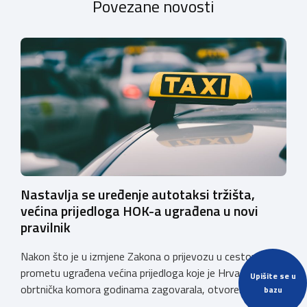
Povezane novosti
Nastavlja se uređenje autotaksi tržišta,
većina prijedloga HOK-a ugrađena u novi
pravilnik
Nakon što je u izmjene Zakona o prijevozu u cestovnom
prometu ugrađena većina prijedloga koje je Hrvatska
Upišite se u
obrtnička komora godinama zagovarala, otvoreno je
bazu
javno e-savjetovanje o Nacrtu pravilnika o izmjenama i