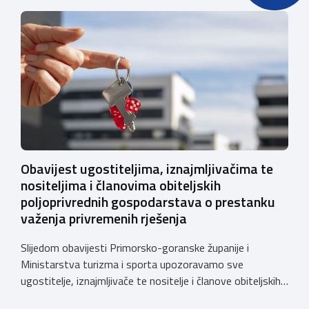
dopunama Pravilnika o posebnim uvjetima za vozila
kojima se obavlja javni cestovni prijevoz i prijevoz za
vlastite potrebe. Komora će se i u ovom […]
Obavijest ugostiteljima, iznajmljivačima te
nositeljima i članovima obiteljskih
poljoprivrednih gospodarstava o prestanku
važenja privremenih rješenja
Slijedom obavijesti Primorsko-goranske županije i
Ministarstva turizma i sporta upozoravamo sve
ugostitelje, iznajmljivače te nositelje i članove obiteljskih
poljoprivrednih gospodarstava o prestanku važenja