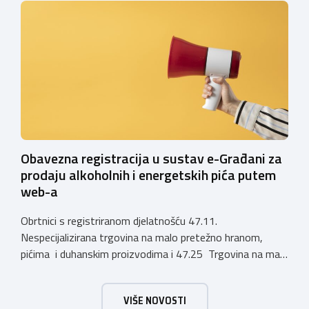
privremenih rješenja izdanih sukladno Zakonu o
ugostiteljskoj djelatnosti. Ministarstvo podsjeća da se od
1. siječnja 2025. godine više ne mogu podnositi novi
zahtjevi za izdavanje privremenih rješenja, dok već izdana
privremena rješenja […]
Obavezna registracija u sustav e-Građani za
prodaju alkoholnih i energetskih pića putem
web-a
Obrtnici s registriranom djelatnošću 47.11.
Nespecijalizirana trgovina na malo pretežno hranom,
pićima i duhanskim proizvodima i 47.25 Trgovina na malo
pićima, koji putem webshopa prodaju alkoholna pića, pića
koja sadrže alkohol i energetska pića dužni su uskladiti
VIŠE NOVOSTI
svoje poslovne procese i osigurati tehničko rješenje za