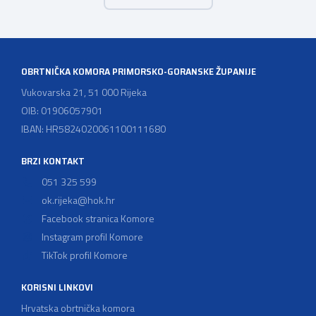
vjerodostojnu provjeru punoljetnosti kupca putem
sustava e-Građani ili putem mobilne […]
OBRTNIČKA KOMORA PRIMORSKO-GORANSKE ŽUPANIJE
Vukovarska 21, 51 000 Rijeka
OIB: 01906057901
IBAN: HR5824020061100111680
BRZI KONTAKT
051 325 599
ok.rijeka@hok.hr
Facebook stranica Komore
Instagram profil Komore
TikTok profil Komore
KORISNI LINKOVI
Hrvatska obrtnička komora