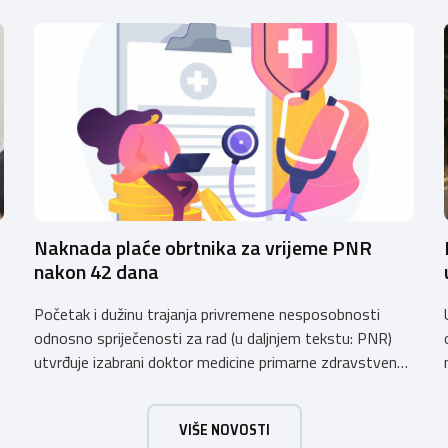
Naknada plaće obrtnika za vrijeme PNR
nakon 42 dana
Početak i dužinu trajanja privremene nesposobnosti
e
odnosno spriječenosti za rad (u daljnjem tekstu: PNR)
utvrđuje izabrani doktor medicine primarne zdravstvene
zaštite (izabrani doktor obiteljske (opće) medicine i
zdravstvene zaštite žena). Razdoblje PNR za koje
u
VIŠE NOVOSTI
osiguraniku pripada pravo na naknadu plaće u skladu sa