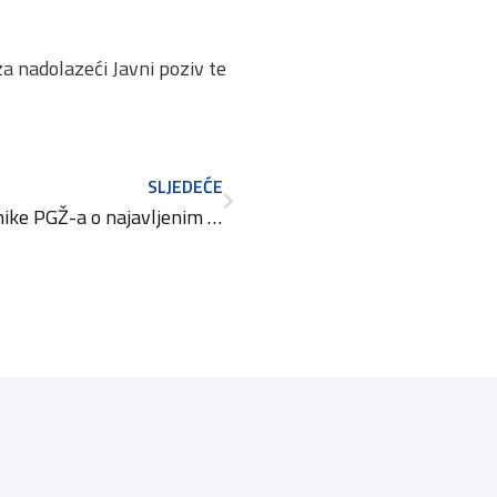
a nadolazeći Javni poziv te
SLJEDEĆE
Anketa za paušalne obrtnike PGŽ-a o najavljenim antiinflacijskim mjerama