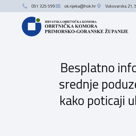
051 325 599
ok.rijeka@hok.hr
Vukovarska 21, 
Besplatno inf
srednje poduze
kako poticaji 