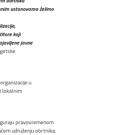
em obrtnika
javnim ustanovama želimo
izacije,
itore koji
ajavljene javne
rgetske
organizacije u
i lokalnim
osiguraju pravovremenom
ućem udruženju obrtnika.