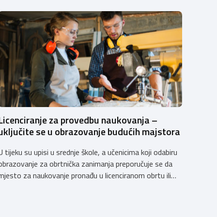
Licenciranje za provedbu naukovanja –
uključite se u obrazovanje budućih majstora
U tijeku su upisi u srednje škole, a učenicima koji odabiru
obrazovanje za obrtnička zanimanja preporučuje se da
mjesto za naukovanje pronađu u licenciranom obrtu ili
pravnoj osobi. Hrvatska obrtnička komora poziva
obrtnike koji još nemaju licenciju da pokrenu postupak
licenciranja kako bi budućim učenicima omogućili