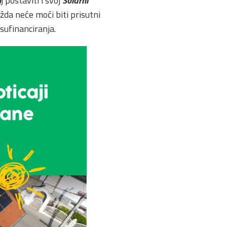
n
j postaviti i svoj
Solarni
žda neće moći biti prisutni
sufinanciranja.