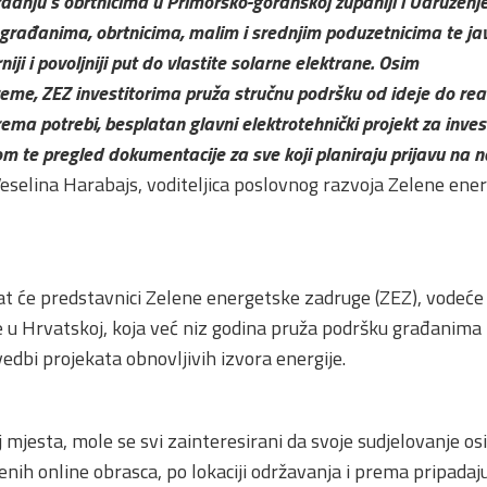
adnju s obrtnicima u Primorsko-goranskoj županiji i Udruženj
 građanima, obrtnicima, malim i srednjim poduzetnicima te 
niji i povoljniji put do vlastite solarne elektrane. Osim
eme, ZEZ investitorima pruža stručnu podršku od ideje do real
rema potrebi, besplatan glavni elektrotehnički projekt za invest
om te pregled dokumentacije za sve koji planiraju prijavu na n
 Veselina Harabajs, voditeljica poslovnog razvoja Zelene ene
at će predstavnici Zelene energetske zadruge (ZEZ), vodeće 
 u Hrvatskoj, koja već niz godina pruža podršku građanima 
edbi projekata obnovljivih izvora energije.
 mjesta, mole se svi zainteresirani da svoje sudjelovanje 
ih online obrasca, po lokaciji održavanja i prema pripadaj