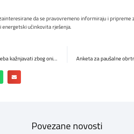
zainteresirane da se pravovremeno informiraju i pripreme z
i energetski učinkovita rješenja.
Priskić: Paušalni obrt ne treba kažnjavati zbog onih koji zloupotrebljavaju sustav
Povezane novosti