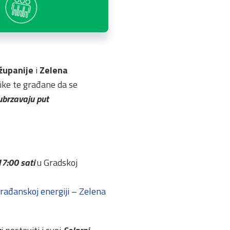
županije
i
Zelena
nike te građane da se
 ubrzavaju put
17:00 sati
u Gradskoj
rađanskoj energiji – Zelena