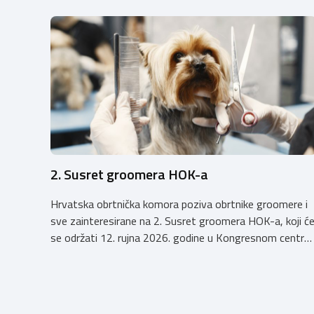
2. Susret groomera HOK-a
Hrvatska obrtnička komora poziva obrtnike groomere i
sve zainteresirane na 2. Susret groomera HOK-a, koji ć
se održati 12. rujna 2026. godine u Kongresnom centru
(Gastro Globus) na Zagrebačkom velesajmu. Sudionike
očekuje bogat stručni program s predavanjima
renomiranih domaćih i međunarodnih predavača: U sklop
programa održat će se i panel rasprava „Profesija