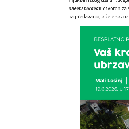
Tijekom istog dana
,
19.
li
dnevni boravak
, otvoren za 
na predavanju, a žele sazna