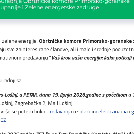
 zelene energije,
Obrtnička komora Primorsko-goranske 
ju sve zainteresirane članove, ali i male i srednje poduzet
mativnom predavanju “
Vaš krov, vaša energija: kako poticaji
uradnji sa:
s-Lošinj, u PETAK, dana 19. lipnja 2026.godine s početkom u 
i Lošinj, Zagrebačka 2, Mali Lošinj
 vrše se putem linka
Predavanja o solarnim elektranama i g
ZEZ