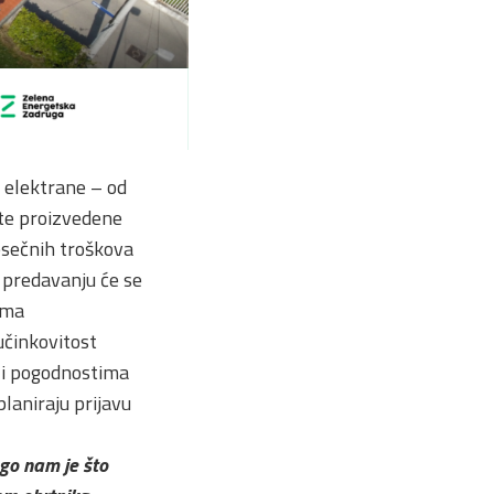
e elektrane – od
ite proizvedene
esečnih troškova
a predavanju će se
ima
učinkovitost
e i pogodnostima
planiraju prijavu
ago nam je što