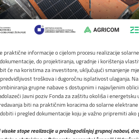
e praktične informacije o cijelom procesu realizacije solarn
 dokumentacije, do projektiranja, ugradnje i korištenja vlast
bit će na koristima za investitore, uključujući smanjenje mj
 predvidljivost troškova i dugoročnu isplativost ulaganja. N
kombiniranja grupne nabave s dostupnim i najavljenim oblic
nadolazeći Javni poziv Fonda za zaštitu okoliša i energetsku 
redavanja biti na praktičnim koracima do solarne elektran
dobiti i pregled dokumentacije koju je važno pripremiti ako 
 visoke stope realizacije u prošlogodišnjoj grupnoj nabavi, dr