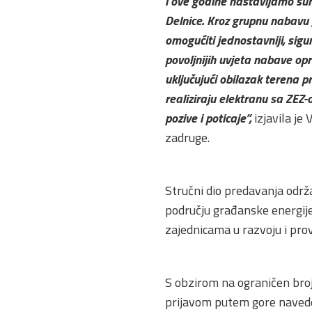
i ove godine nastavljamo sur
Delnice. Kroz grupnu nabavu
omogućiti jednostavniji, sigur
povoljnijih uvjeta nabave opr
uključujući obilazak terena p
realiziraju elektranu sa ZEZ-
pozive i poticaje”,
izjavila je
zadruge.
Stručni dio predavanja održ
području građanske energije
zajednicama u razvoju i prov
S obzirom na ograničen broj
prijavom putem gore naveden