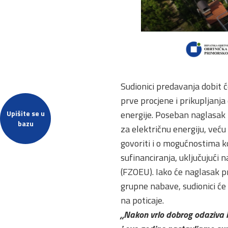
Sudionici predavanja dobit ć
prve procjene i prikupljanja
Upišite se u
energije. Poseban naglasak 
bazu
za električnu energiju, veću
govoriti i o mogućnostima 
sufinanciranja, uključujući 
(FZOEU). Iako će naglasak p
grupne nabave, sudionici će 
na poticaje.
„Nakon vrlo dobrog odaziva i