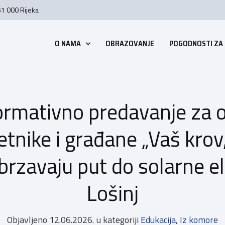
51 000 Rijeka
O NAMA
OBRAZOVANJE
POGODNOSTI ZA
ormativno predavanje za ob
tnike i građane „Vaš krov,
ubrzavaju put do solarne e
Lošinj
Objavljeno
12.06.2026.
u kategoriji
Edukacija
,
Iz komore