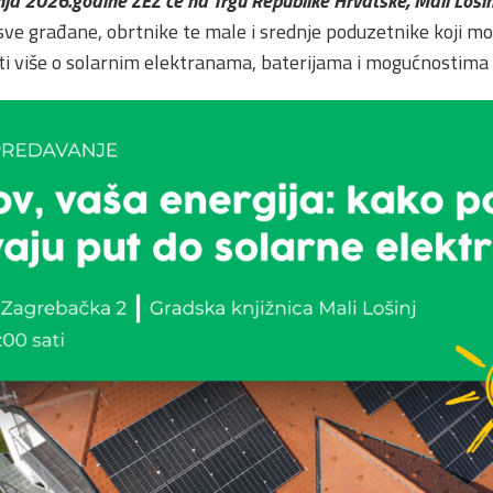
pnja 2026.godine ZEZ će na Trgu Republike Hrvatske, Mali Loši
sve građane, obrtnike te male i srednje poduzetnike koji mo
ti više o solarnim elektranama, baterijama i mogućnostima 