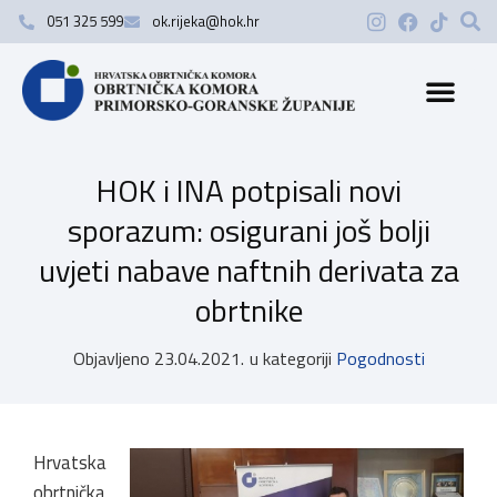
051 325 599
ok.rijeka@hok.hr
HOK i INA potpisali novi
sporazum: osigurani još bolji
uvjeti nabave naftnih derivata za
obrtnike
Objavljeno
23.04.2021.
u kategoriji
Pogodnosti
Hrvatska
obrtnička