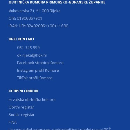
OBRTNIČKA KOMORA PRIMORSKO-GORANSKE ŽUPANIJE
Vukovarska 21, 51 000 Rijeka
OIB: 01906057901
IBAN: HR5824020061100111680
BRZI KONTAKT
051 325 599
ok.rijeka@hok.hr
Facebook stranica Komore
Instagram profil Komore
TikTok profil Komore
KORISNI LINKOVI
Hrvatska obrtnička komora
Obrtni registar
Sudski registar
FINA
Upravni odjel za turizam, poduzetništvo i ruralni razvoj PGŽ