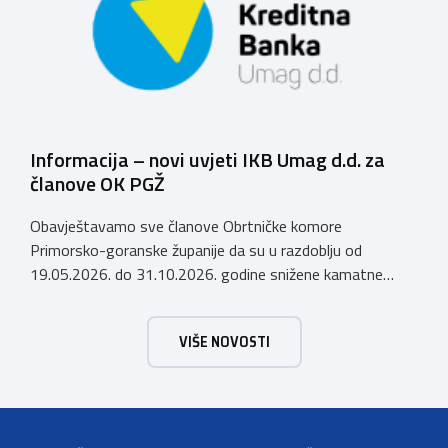
poticajima, baterijama i opremi. U suradnji sa Udruženjem
obrtnika […]
Informacija – novi uvjeti IKB Umag d.d. za
članove OK PGŽ
Obavještavamo sve članove Obrtničke komore
Primorsko-goranske županije da su u razdoblju od
19.05.2026. do 31.10.2026. godine snižene kamatne
stope (AKCIJA do 31.10.2026.) po kreditima koje Istarska
kreditna banka Umag d.d. odobrava članovima Obrtničke
VIŠE NOVOSTI
komore Primorsko-goranske županije, a temeljem
Sporazuma o poslovnoj suradnji za 2026. godinu
zaključenog 9. prosinca 2025. godine, prema sljedećem:
Krediti za namjene […]