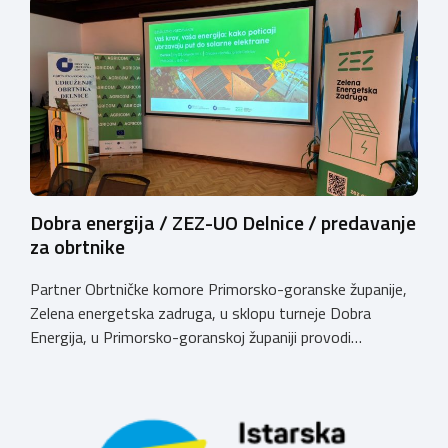
sporazum je zaključio predsjednik dr.sc. Emil Priskić, a u
ime Specijalne bolnice MEDICO, v.d. ravnatelja dr.sc. Aron
Grubešić, dr.med. Sporazumom se definiraju povoljniji
uvjeti za obrtnike, članove Komore, njihove zaposlenike
te članove uže obitelji obrtnika […]
Dobra energija / ZEZ-UO Delnice / predavanje
za obrtnike
Partner Obrtničke komore Primorsko-goranske županije,
Zelena energetska zadruga, u sklopu turneje Dobra
Energija, u Primorsko-goranskoj županiji provodi
besplatna predavanja za građane, obrtnike i poduzetnike
koji žele saznati kako pametno, pravovremeno i uz
dostupne poticaje doći do vlastite solarne elektrane.
Stručni tim, pojašnjava informacije o solarnoj elektrani,