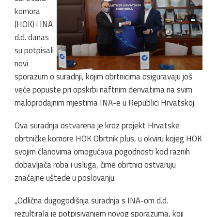
komora
(HOK) i INA
d.d. danas
su potpisali
novi
sporazum o suradnji, kojim obrtnicima osiguravaju još
veće popuste pri opskrbi naftnim derivatima na svim
maloprodajnim mjestima INA-e u Republici Hrvatskoj.
Ova suradnja ostvarena je kroz projekt Hrvatske
obrtničke komore HOK Obrtnik plus, u okviru kojeg HOK
svojim članovima omogućava pogodnosti kod raznih
dobavljača roba i usluga, čime obrtnici ostvaruju
značajne uštede u poslovanju.
„Odlična dugogodišnja suradnja s INA-om d.d.
rezultirala je potpisivanjem novog sporazuma, koji