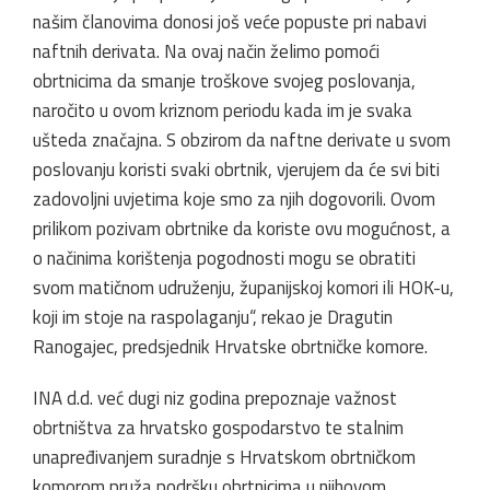
našim članovima donosi još veće popuste pri nabavi
naftnih derivata. Na ovaj način želimo pomoći
obrtnicima da smanje troškove svojeg poslovanja,
naročito u ovom kriznom periodu kada im je svaka
ušteda značajna. S obzirom da naftne derivate u svom
poslovanju koristi svaki obrtnik, vjerujem da će svi biti
zadovoljni uvjetima koje smo za njih dogovorili. Ovom
prilikom pozivam obrtnike da koriste ovu mogućnost, a
o načinima korištenja pogodnosti mogu se obratiti
svom matičnom udruženju, županijskoj komori ili HOK-u,
koji im stoje na raspolaganju“, rekao je Dragutin
Ranogajec, predsjednik Hrvatske obrtničke komore.
INA d.d. već dugi niz godina prepoznaje važnost
obrtništva za hrvatsko gospodarstvo te stalnim
unapređivanjem suradnje s Hrvatskom obrtničkom
komorom pruža podršku obrtnicima u njihovom