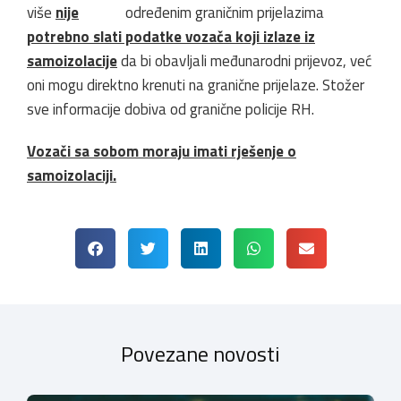
više
nije
potrebno slati podatke vozača koji izlaze iz
samoizolacije
da bi obavljali međunarodni prijevoz, već
oni mogu direktno krenuti na granične prijelaze. Stožer
sve informacije dobiva od granične policije RH.
Vozači sa sobom moraju imati rješenje o
samoizolaciji.
Povezane novosti