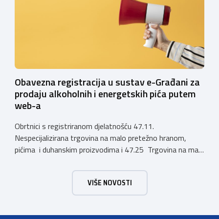
zahtjevi za izdavanje privremenih rješenja, dok već izdana
privremena rješenja […]
Obavezna registracija u sustav e-Građani za
prodaju alkoholnih i energetskih pića putem
web-a
Obrtnici s registriranom djelatnošću 47.11.
Nespecijalizirana trgovina na malo pretežno hranom,
pićima i duhanskim proizvodima i 47.25 Trgovina na malo
pićima, koji putem webshopa prodaju alkoholna pića, pića
koja sadrže alkohol i energetska pića dužni su uskladiti
VIŠE NOVOSTI
svoje poslovne procese i osigurati tehničko rješenje za
vjerodostojnu provjeru punoljetnosti kupca putem
sustava e-Građani ili putem mobilne […]