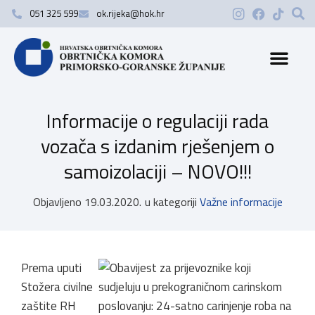
051 325 599
ok.rijeka@hok.hr
Informacije o regulaciji rada
vozača s izdanim rješenjem o
samoizolaciji – NOVO!!!
Objavljeno
19.03.2020.
u kategoriji
Važne informacije
Prema uputi
Stožera civilne
zaštite RH