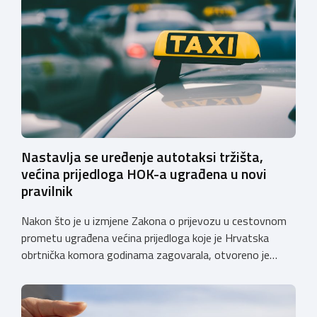
Nastavlja se uređenje autotaksi tržišta,
većina prijedloga HOK-a ugrađena u novi
pravilnik
Nakon što je u izmjene Zakona o prijevozu u cestovnom
prometu ugrađena većina prijedloga koje je Hrvatska
obrtnička komora godinama zagovarala, otvoreno je
javno e-savjetovanje o Nacrtu pravilnika o izmjenama i
dopunama Pravilnika o posebnim uvjetima za vozila
kojima se obavlja javni cestovni prijevoz i prijevoz za