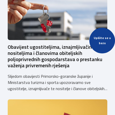
vlastite potrebe. Komora će se i u ovom […]
Upišite se u
bazu
Obavijest ugostiteljima, iznajmljivačima te
nositeljima i članovima obiteljskih
poljoprivrednih gospodarstava o prestanku
važenja privremenih rješenja
Slijedom obavijesti Primorsko-goranske županije i
Ministarstva turizma i sporta upozoravamo sve
ugostitelje, iznajmljivače te nositelje i članove obiteljskih
poljoprivrednih gospodarstava o prestanku važenja
privremenih rješenja izdanih sukladno Zakonu o
ugostiteljskoj djelatnosti. Ministarstvo podsjeća da se od
1. siječnja 2025. godine više ne mogu podnositi novi