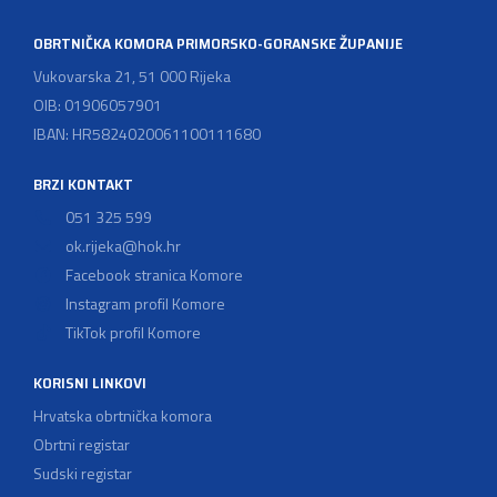
OBRTNIČKA KOMORA PRIMORSKO-GORANSKE ŽUPANIJE
Vukovarska 21, 51 000 Rijeka
OIB: 01906057901
IBAN: HR5824020061100111680
BRZI KONTAKT
051 325 599
ok.rijeka@hok.hr
Facebook stranica Komore
Instagram profil Komore
TikTok profil Komore
KORISNI LINKOVI
Hrvatska obrtnička komora
Obrtni registar
Sudski registar