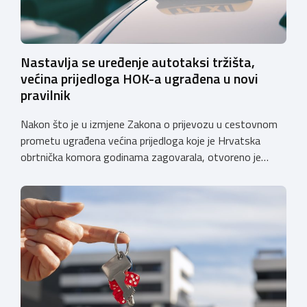
Nastavlja se uređenje autotaksi tržišta,
većina prijedloga HOK-a ugrađena u novi
pravilnik
Nakon što je u izmjene Zakona o prijevozu u cestovnom
prometu ugrađena većina prijedloga koje je Hrvatska
obrtnička komora godinama zagovarala, otvoreno je
javno e-savjetovanje o Nacrtu pravilnika o izmjenama i
dopunama Pravilnika o posebnim uvjetima za vozila
kojima se obavlja javni cestovni prijevoz i prijevoz za
vlastite potrebe. Komora će se i u ovom […]