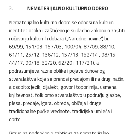
3.
NEMATERIJALNO KULTURNO DOBRO
Nematerijalno kulturno dobro se odnosi na kulturni
identitet otoka i zaštićeno je sukladno Zakonu o zaštiti
i očuvanju kulturnih dobara („Narodne novine“, br.
69/99, 151/03, 157/03, 100/04, 87/09, 88/10,
61/11, 25/12, 136/12, 157/13, 152/14 , 98/15,
44/17, 90/18, 32/20, 62/20 i 117/21), a
podrazumijeva razne oblike i pojave duhovnog
stvaralaštva koje se prenosi predajom ili na drugi način,
a osobito: jezik, dijalekt, govor i toponimija, usmena
književnost, folklorno stvaralaštvo u području glazbe,
plesa, predaje, igara, obreda, običaja i druge
tradicionalne pučke vrednote, tradicijska umijeća i
obrte.
Pravo na podnošenje zahtjeva za nematerijalno