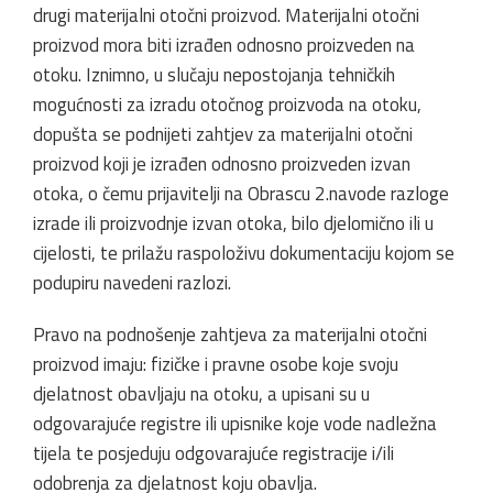
drugi materijalni otočni proizvod. Materijalni otočni
proizvod mora biti izrađen odnosno proizveden na
otoku. Iznimno, u slučaju nepostojanja tehničkih
mogućnosti za izradu otočnog proizvoda na otoku,
dopušta se podnijeti zahtjev za materijalni otočni
proizvod koji je izrađen odnosno proizveden izvan
otoka, o čemu prijavitelji na Obrascu 2.navode razloge
izrade ili proizvodnje izvan otoka, bilo djelomično ili u
cijelosti, te prilažu raspoloživu dokumentaciju kojom se
podupiru navedeni razlozi.
Pravo na podnošenje zahtjeva za materijalni otočni
proizvod imaju: fizičke i pravne osobe koje svoju
djelatnost obavljaju na otoku, a upisani su u
odgovarajuće registre ili upisnike koje vode nadležna
tijela te posjeduju odgovarajuće registracije i/ili
odobrenja za djelatnost koju obavlja.