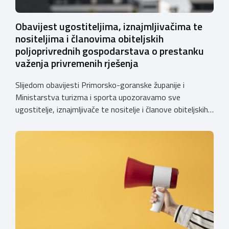
Obavijest ugostiteljima, iznajmljivačima te
nositeljima i članovima obiteljskih
poljoprivrednih gospodarstava o prestanku
važenja privremenih rješenja
Slijedom obavijesti Primorsko-goranske županije i
Ministarstva turizma i sporta upozoravamo sve
ugostitelje, iznajmljivače te nositelje i članove obiteljskih
poljoprivrednih gospodarstava o prestanku važenja
privremenih rješenja izdanih sukladno Zakonu o
ugostiteljskoj djelatnosti. Ministarstvo podsjeća da se od
1. siječnja 2025. godine više ne mogu podnositi novi
zahtjevi za izdavanje privremenih rješenja, dok već izdana
privremena rješenja […]