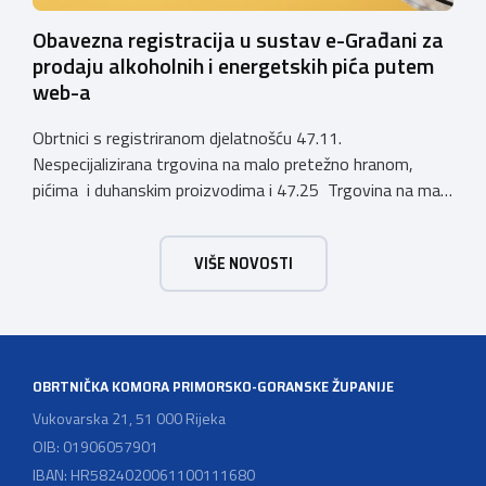
Obavezna registracija u sustav e-Građani za
prodaju alkoholnih i energetskih pića putem
web-a
Obrtnici s registriranom djelatnošću 47.11.
Nespecijalizirana trgovina na malo pretežno hranom,
pićima i duhanskim proizvodima i 47.25 Trgovina na malo
pićima, koji putem webshopa prodaju alkoholna pića, pića
koja sadrže alkohol i energetska pića dužni su uskladiti
VIŠE NOVOSTI
svoje poslovne procese i osigurati tehničko rješenje za
vjerodostojnu provjeru punoljetnosti kupca putem
sustava e-Građani ili putem mobilne […]
OBRTNIČKA KOMORA PRIMORSKO-GORANSKE ŽUPANIJE
Vukovarska 21, 51 000 Rijeka
OIB: 01906057901
IBAN: HR5824020061100111680