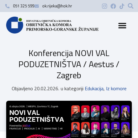
051 325 599
ok.rijeka@hok.hr
Konferencija NOVI VAL
PODUZETNIŠTVA / Aestus /
Zagreb
Objavljeno
20.02.2026.
u kategoriji
Edukacija
,
Iz komore