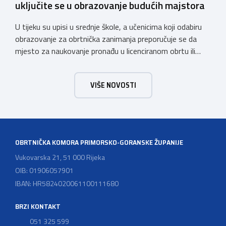
uključite se u obrazovanje budućih majstora
U tijeku su upisi u srednje škole, a učenicima koji odabiru
obrazovanje za obrtnička zanimanja preporučuje se da
mjesto za naukovanje pronađu u licenciranom obrtu ili
pravnoj osobi. Hrvatska obrtnička komora poziva obrtnike
koji još nemaju licenciju da pokrenu postupak
VIŠE NOVOSTI
licenciranja kako bi budućim učenicima omogućili
kvalitetno i sigurno stjecanje praktičnih znanja, a
istodobno ulagali u razvoj […]
OBRTNIČKA KOMORA PRIMORSKO-GORANSKE ŽUPANIJE
Vukovarska 21, 51 000 Rijeka
OIB: 01906057901
IBAN: HR5824020061100111680
BRZI KONTAKT
051 325 599