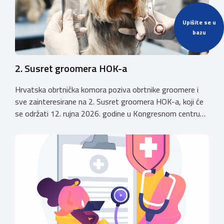
Upišite se u
bazu
2. Susret groomera HOK-a
Hrvatska obrtnička komora poziva obrtnike groomere i
sve zainteresirane na 2. Susret groomera HOK-a, koji će
se održati 12. rujna 2026. godine u Kongresnom centru
(Gastro Globus) na Zagrebačkom velesajmu. Sudionike
očekuje bogat stručni program s predavanjima
renomiranih domaćih i međunarodnih predavača: U sklopu
programa održat će se i panel rasprava „Profesija
groomera: od edukacije […]