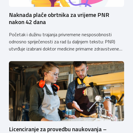
Naknada plaće obrtnika za vrijeme PNR
nakon 42 dana
Početak i dužinu trajanja privremene nesposobnosti
odnosno spriječenosti za rad (u daljnjem tekstu: PNR)
utvrđuje izabrani doktor medicine primarne zdravstvene
zaštite (izabrani doktor obiteljske (opće) medicine i
zdravstvene zaštite žena). Razdoblje PNR za koje
osiguraniku pripada pravo na naknadu plaće u skladu sa
Zakonom o obveznom zdravstvenom osiguranju
(“Narodne novine”, broj: 80/13, 137/13, 98/19, 33/23,
105/25, […]
Licenciranje za provedbu naukovanja –