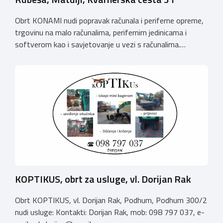
Obrt KONAMI nudi popravak računala i periferne opreme,
trgovinu na malo računalima, perifernim jedinicama i
softverom kao i savjetovanje u vezi s računalima.
Kontakt: e-mail:
drazen@konami-computers.hr
mob.: 091
7638424
KOPTIKUS, obrt za usluge, vl. Dorijan Rak
Obrt KOPTIKUS, vl. Dorijan Rak, Podhum, Podhum 300/2
nudi usluge: Kontakti: Dorijan Rak, mob: 098 797 037, e-