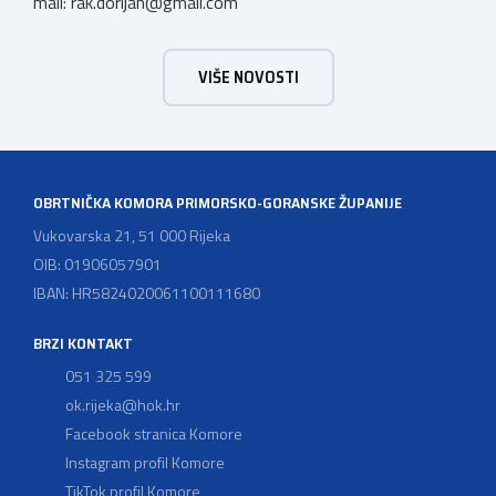
mail:
rak.dorijan@gmail.com
VIŠE NOVOSTI
OBRTNIČKA KOMORA PRIMORSKO-GORANSKE ŽUPANIJE
Vukovarska 21, 51 000 Rijeka
OIB: 01906057901
IBAN: HR5824020061100111680
BRZI KONTAKT
051 325 599
ok.rijeka@hok.hr
Facebook stranica Komore
Instagram profil Komore
TikTok profil Komore