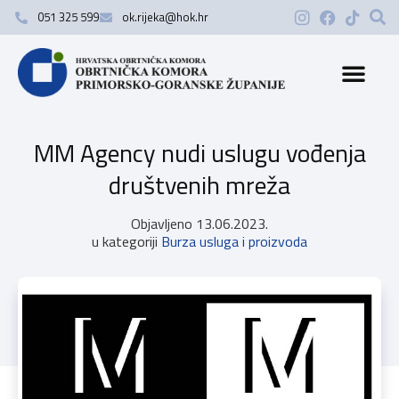
051 325 599
ok.rijeka@hok.hr
MM Agency nudi uslugu vođenja
društvenih mreža
Objavljeno
13.06.2023.
u kategoriji
Burza usluga i proizvoda