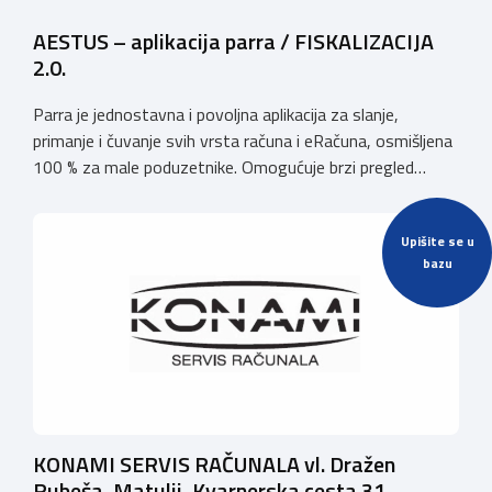
AESTUS – aplikacija parra / FISKALIZACIJA
2.0.
Parra je jednostavna i povoljna aplikacija za slanje,
primanje i čuvanje svih vrsta računa i eRačuna, osmišljena
100 % za male poduzetnike. Omogućuje brzi pregled
poslovanja, bez skrivenih troškova. U svakom trenutku
korisnik zna na čemu je, a račune, ponude, otpremnice i
Upišite se u
putne naloge moći će izdavati samostalno — i doslovno
bazu
“na putu do parkinga”. […]
KONAMI SERVIS RAČUNALA vl. Dražen
Rubeša, Matulji, Kvarnerska cesta 31