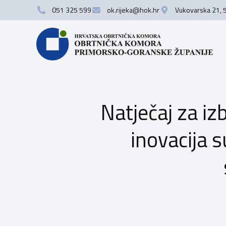
051 325 599
ok.rijeka@hok.hr
Vukovarska 21, 
Natječaj za iz
inovacija 