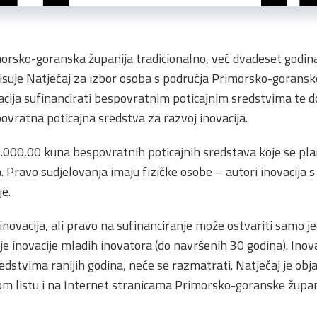
orsko-goranska županija tradicionalno, već dvadeset godin
isuje Natječaj za izbor osoba s područja Primorsko-goranske 
acija sufinancirati bespovratnim poticajnim sredstvima te d
ovratna poticajna sredstva za razvoj inovacija.
.000,00 kuna bespovratnih poticajnih sredstava koje se plan
ja. Pravo sudjelovanja imaju fizičke osobe – autori inovacija
e.
 inovacija, ali pravo na sufinanciranje može ostvariti samo j
ije inovacije mladih inovatora (do navršenih 30 godina). Inov
dstvima ranijih godina, neće se razmatrati. Natječaj je obja
om listu i na Internet stranicama Primorsko-goranske župan