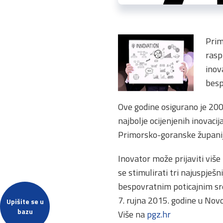
Prim
rasp
inov
besp
Ove godine osigurano je 200
najbolje ocijenjenih inovaci
Primorsko-goranske županij
Inovator može prijaviti više
se stimulirati tri najuspješn
bespovratnim poticajnim sre
7. rujna 2015. godine u Nov
Upišite se u
bazu
Više na
pgz.hr