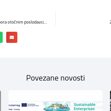
Javni poziv za dodjelu potpora otočnim poslodavcima za očuvanje radnih mjesta
Povezane novosti