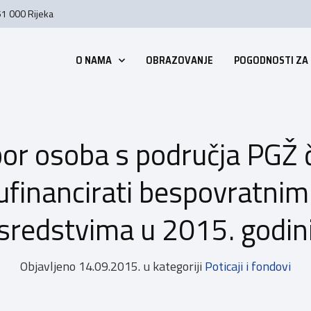
51 000 Rijeka
O NAMA
OBRAZOVANJE
POGODNOSTI ZA
bor osoba s područja PGŽ či
sufinancirati bespovratnim
sredstvima u 2015. godin
Objavljeno
14.09.2015.
u kategoriji
Poticaji i fondovi