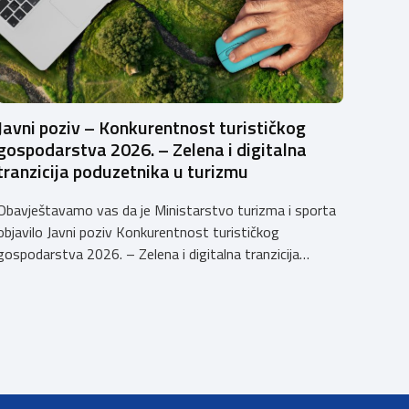
Javni poziv – Konkurentnost turističkog
gospodarstva 2026. – Zelena i digitalna
tranzicija poduzetnika u turizmu
Obavještavamo vas da je Ministarstvo turizma i sporta
objavilo Javni poziv Konkurentnost turističkog
gospodarstva 2026. – Zelena i digitalna tranzicija
poduzetnika u turizmu za dodjelu bespovratnih potpora
male vrijednosti u ukupnom iznosu od 3.403.640,00 €.
Program je namijenjen subjektima malog gospodarstva
registriranim za ugostiteljske i/ili turističke djelatnosti,
obiteljskim poljoprivrednim
gospodarstvima/poljoprivrednicima koja su registrirana
za pružanje […]