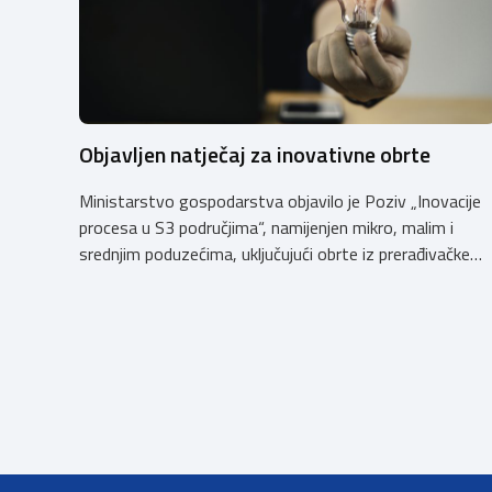
Objavljen natječaj za inovativne obrte
Ministarstvo gospodarstva objavilo je Poziv „Inovacije
procesa u S3 područjima“, namijenjen mikro, malim i
srednjim poduzećima, uključujući obrte iz prerađivačke
industrije, koji razvijaju inovativne proizvode i žele ih
uspješnije plasirati na tržište kroz modernizaciju
poslovnih procesa. Poziv se provodi u okviru PKK 2021.
– 2027. Cilj Poziva je potaknuti uvođenje inovacija
procesa i organizacije poslovanja koje […]