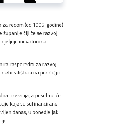
a za redom (od 1995. godine)
županije čiji će se razvoj
odjeljuje inovatorima
ira rasporediti za razvoj
 s prebivalištem na području
edna inovacija, a posebno će
acije koje su sufinancirane
vljen danas, u ponedjeljak
ije.