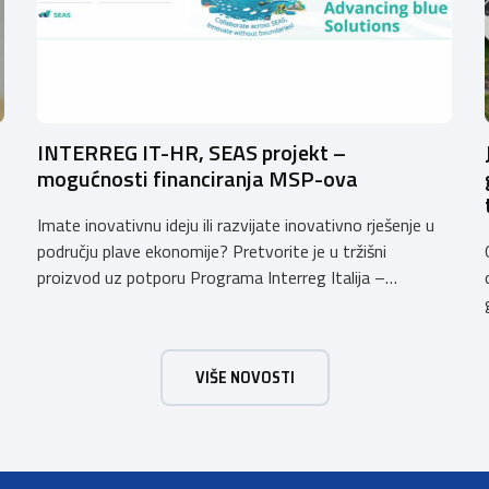
INTERREG IT-HR, SEAS projekt –
mogućnosti financiranja MSP-ova
Imate inovativnu ideju ili razvijate inovativno rješenje u
području plave ekonomije? Pretvorite je u tržišni
proizvod uz potporu Programa Interreg Italija –
Hrvatska! SEAS – Sustainable Enterprises Advancing
Blue Solutions Poziv SEAS – Sustainable Enterprises
Advancing Blue Solutions namijenjen je mikro, malim i
VIŠE NOVOSTI
srednjim poduzećima iz Hrvatske i Italije koja žele razviti
ili komercijalizirati inovativna […]