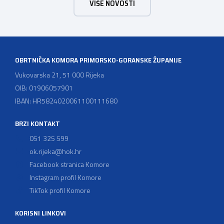
VIŠE NOVOSTI
svoje poslovne procese i osigurati tehničko rješenje za
vjerodostojnu provjeru punoljetnosti kupca putem
sustava e-Građani ili putem mobilne […]
OBRTNIČKA KOMORA PRIMORSKO-GORANSKE ŽUPANIJE
Vukovarska 21, 51 000 Rijeka
OIB: 01906057901
IBAN: HR5824020061100111680
BRZI KONTAKT
051 325 599
ok.rijeka@hok.hr
Facebook stranica Komore
Instagram profil Komore
TikTok profil Komore
KORISNI LINKOVI