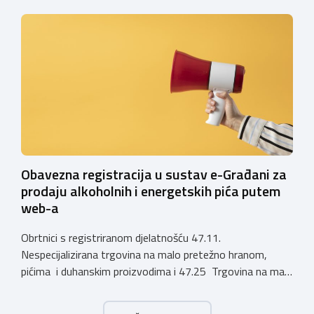
poljoprivrednih gospodarstava o prestanku važenja
privremenih rješenja izdanih sukladno Zakonu o
ugostiteljskoj djelatnosti. Ministarstvo podsjeća da se od
1. siječnja 2025. godine više ne mogu podnositi novi
zahtjevi za izdavanje privremenih rješenja, dok već izdana
privremena rješenja […]
Obavezna registracija u sustav e-Građani za
prodaju alkoholnih i energetskih pića putem
web-a
Obrtnici s registriranom djelatnošću 47.11.
Nespecijalizirana trgovina na malo pretežno hranom,
pićima i duhanskim proizvodima i 47.25 Trgovina na malo
pićima, koji putem webshopa prodaju alkoholna pića, pića
koja sadrže alkohol i energetska pića dužni su uskladiti