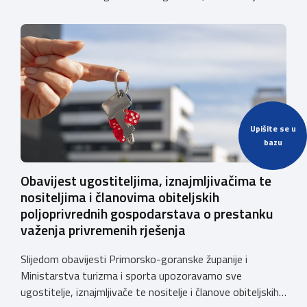
javno e-savjetovanje o Nacrtu pravilnika o izmjenama i
dopunama Pravilnika o posebnim uvjetima za vozila
kojima se obavlja javni cestovni prijevoz i prijevoz za
vlastite potrebe. Komora će se i u ovom […]
Upišite se u
bazu
Obavijest ugostiteljima, iznajmljivačima te
nositeljima i članovima obiteljskih
poljoprivrednih gospodarstava o prestanku
važenja privremenih rješenja
Slijedom obavijesti Primorsko-goranske županije i
Ministarstva turizma i sporta upozoravamo sve
ugostitelje, iznajmljivače te nositelje i članove obiteljskih