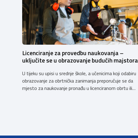
Licenciranje za provedbu naukovanja –
uključite se u obrazovanje budućih majstora
U tijeku su upisi u srednje škole, a učenicima koji odabiru
obrazovanje za obrtnička zanimanja preporučuje se da
mjesto za naukovanje pronađu u licenciranom obrtu ili
pravnoj osobi. Hrvatska obrtnička komora poziva
obrtnike koji još nemaju licenciju da pokrenu postupak
licenciranja kako bi budućim učenicima omogućili
kvalitetno i sigurno stjecanje praktičnih znanja, a
istodobno ulagali u razvoj […]