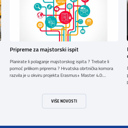
Pripreme za majstorski ispit
Planirate li polaganje majstorskog ispita ? Trebate li
pomoć prilikom priprema ? Hrvatska obrtnička komora
razvila je u okviru projekta Erasmus+ Master 4.0:
Unaprjeđenje majstorskih ispita online platformu za
pripremu i polaganje majstorskih ispita. Na ONLINE
PLATFORMI E-MAJSTOR možete pronaći testne
VIŠE NOVOSTI
primjere testova iz grupa ispita – gospodarstvo i pravni
propisi, radna pedagogija te testove za struku/pojedina
[…]