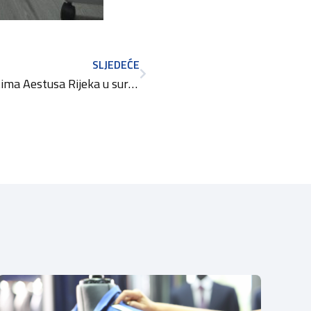
SLJEDEĆE
Održana edukacija Parra tima Aestusa Rijeka u suradnji sa OK PGŽ