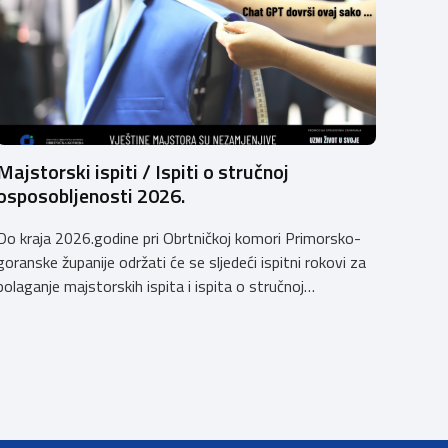
Majstorski ispiti / Ispiti o stručnoj
osposobljenosti 2026.
Do kraja 2026.godine pri Obrtničkoj komori Primorsko-
goranske županije održati će se sljedeći ispitni rokovi za
polaganje majstorskih ispita i ispita o stručnoj
osposobljenosti: MAJSTORSKI ISPITI – studeni /
prosinac 2026. Pri Obrtničkoj komori Primorsko-
goranske županije djeluju Komisije za polaganje
majstorskih ispita za sljedeća MAJSTORSKA ZVANJA: Za
pristup ispitu potrebno je priložiti: Potvrdu o radnom
iskustvu […]