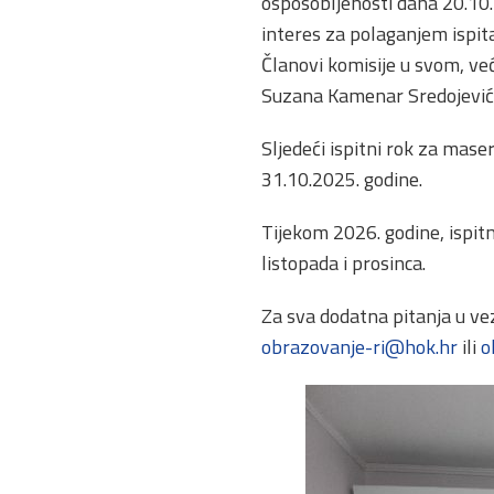
osposobljenosti dana 20.10.2
interes za polaganjem ispita,
Članovi komisije u svom, ve
Suzana Kamenar Sredojević i 
Sljedeći ispitni rok za mase
31.10.2025. godine.
Tijekom 2026. godine, ispitni
listopada i prosinca.
Za sva dodatna pitanja u ve
obrazovanje-ri@hok.hr
ili
o