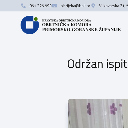
051 325 599
ok.rijeka@hok.hr
Vukovarska 21, 
Održan ispi