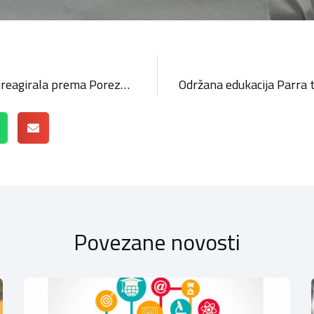
Sekcija računovođa HOK-a reagirala prema Poreznoj upravi i obrtnicima
Povezane novosti