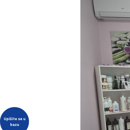
Upišite se u
bazu