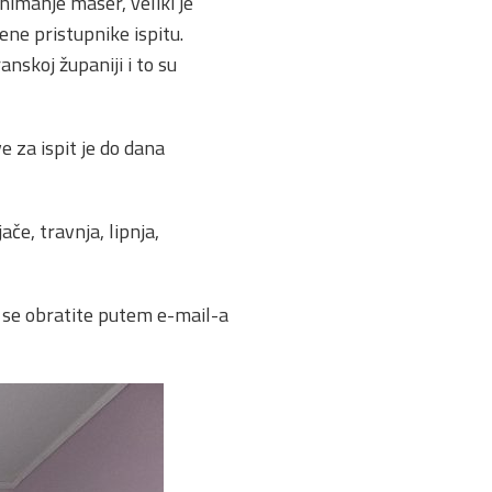
nimanje maser, veliki je
jene pristupnike ispitu.
nskoj županiji i to su
e za ispit je do dana
ače, travnja, lipnja,
m se obratite putem e-mail-a