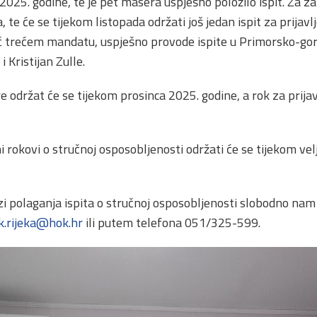
025. godine, te je pet masera uspješno položilo ispit. Za za
 te će se tijekom listopada održati još jedan ispit za prijavl
ć trećem mandatu, uspješno provode ispite u Primorsko-gora
Kristijan Zulle.
re održat će se tijekom prosinca 2025. godine, a rok za prijav
 rokovi o stručnoj osposobljenosti održati će se tijekom velj
zi polaganja ispita o stručnoj osposobljenosti slobodno na
k.rijeka@hok.hr
ili putem telefona 051/325-599.