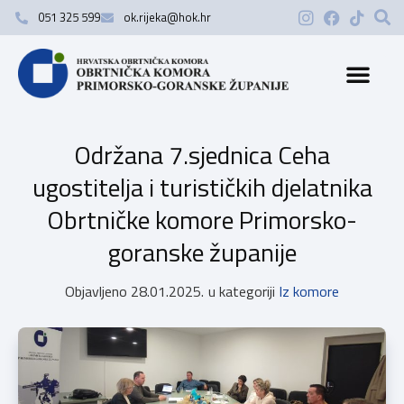
051 325 599
ok.rijeka@hok.hr
Održana 7.sjednica Ceha
ugostitelja i turističkih djelatnika
Obrtničke komore Primorsko-
goranske županije
Objavljeno
28.01.2025.
u kategoriji
Iz komore