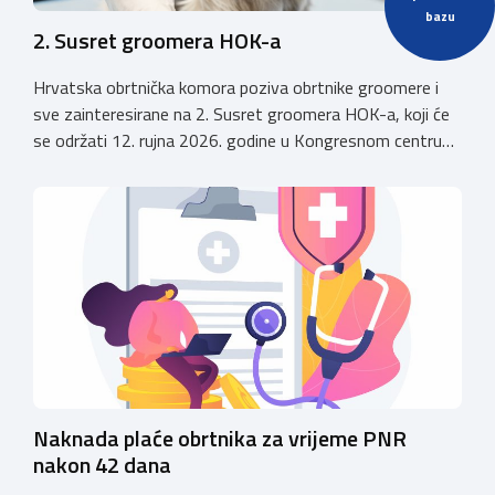
bazu
2. Susret groomera HOK-a
Hrvatska obrtnička komora poziva obrtnike groomere i
sve zainteresirane na 2. Susret groomera HOK-a, koji će
se održati 12. rujna 2026. godine u Kongresnom centru
(Gastro Globus) na Zagrebačkom velesajmu. Sudionike
očekuje bogat stručni program s predavanjima
renomiranih domaćih i međunarodnih predavača: U sklopu
programa održat će se i panel rasprava „Profesija
groomera: od edukacije […]
Naknada plaće obrtnika za vrijeme PNR
nakon 42 dana