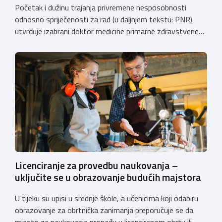
Početak i dužinu trajanja privremene nesposobnosti
odnosno spriječenosti za rad (u daljnjem tekstu: PNR)
utvrđuje izabrani doktor medicine primarne zdravstvene
zaštite (izabrani doktor obiteljske (opće) medicine i
zdravstvene zaštite žena). Razdoblje PNR za koje
osiguraniku pripada pravo na naknadu plaće u skladu sa
Zakonom o obveznom zdravstvenom osiguranju
(“Narodne novine”, broj: 80/13, 137/13, 98/19, 33/23,
105/25, […]
Licenciranje za provedbu naukovanja –
uključite se u obrazovanje budućih majstora
U tijeku su upisi u srednje škole, a učenicima koji odabiru
obrazovanje za obrtnička zanimanja preporučuje se da