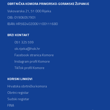
OBRTNIČKA KOMORA PRIMORSKO-GORANSKE ŽUPANIJE
Vukovarska 21, 51 000 Rijeka
OIB: 01906057901
IBAN: HR5824020061100111680
BRZI KONTAKT
051 325 599
ok.rijeka@hok.hr
Facebook stranica Komore
Instagram profil Komore
TikTok profil Komore
KORISNI LINKOVI
Hrvatska obrtnička komora
Obrtni registar
Sudski registar
FINA