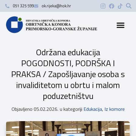
051 325 599
ok.rijeka@hok.hr
Održana edukacija
POGODNOSTI, PODRŠKA I
PRAKSA / Zapošljavanje osoba s
invaliditetom u obrtu i malom
poduzetništvu
Objavljeno
05.02.2026.
u kategoriji
Edukacija
,
Iz komore