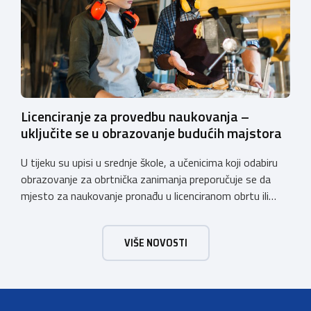
(“Narodne novine”, broj: 80/13, 137/13, 98/19, 33/23,
105/25, […]
Licenciranje za provedbu naukovanja –
uključite se u obrazovanje budućih majstora
U tijeku su upisi u srednje škole, a učenicima koji odabiru
obrazovanje za obrtnička zanimanja preporučuje se da
mjesto za naukovanje pronađu u licenciranom obrtu ili
pravnoj osobi. Hrvatska obrtnička komora poziva obrtnike
koji još nemaju licenciju da pokrenu postupak
VIŠE NOVOSTI
licenciranja kako bi budućim učenicima omogućili
kvalitetno i sigurno stjecanje praktičnih znanja, a
istodobno ulagali u razvoj […]