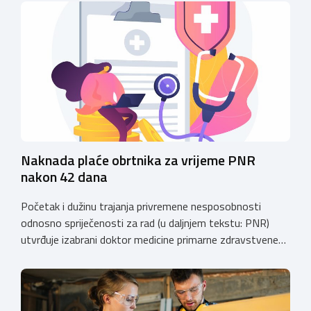
očekuje bogat stručni program s predavanjima
renomiranih domaćih i međunarodnih predavača: U sklopu
programa održat će se i panel rasprava „Profesija
groomera: od edukacije […]
Naknada plaće obrtnika za vrijeme PNR
nakon 42 dana
Početak i dužinu trajanja privremene nesposobnosti
odnosno spriječenosti za rad (u daljnjem tekstu: PNR)
utvrđuje izabrani doktor medicine primarne zdravstvene
zaštite (izabrani doktor obiteljske (opće) medicine i
zdravstvene zaštite žena). Razdoblje PNR za koje
osiguraniku pripada pravo na naknadu plaće u skladu sa
Zakonom o obveznom zdravstvenom osiguranju