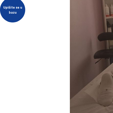
Upišite se u
bazu