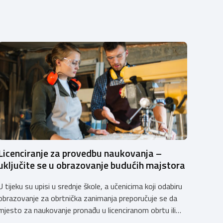
Licenciranje za provedbu naukovanja –
uključite se u obrazovanje budućih majstora
U tijeku su upisi u srednje škole, a učenicima koji odabiru
obrazovanje za obrtnička zanimanja preporučuje se da
mjesto za naukovanje pronađu u licenciranom obrtu ili
pravnoj osobi. Hrvatska obrtnička komora poziva