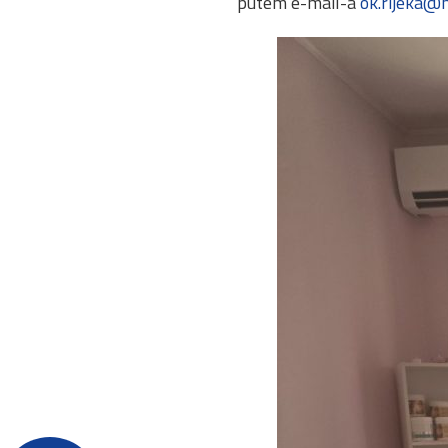
putem e-mail-a
ok.rijeka@