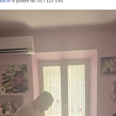
hok.hr
ili putem tel. 051 325 599.