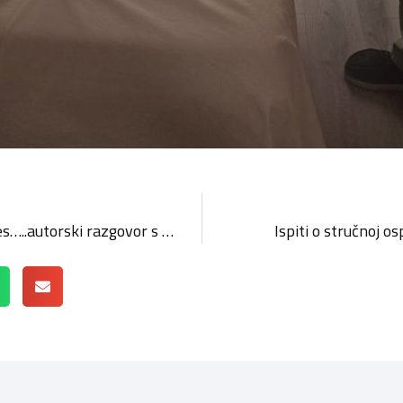
Radno čitanje: Nešto je bijes…..autorski razgovor s književnikom Ivicom Ivaniševićem i moderiranje Zorana Žmirića
Ispiti o stručnoj o