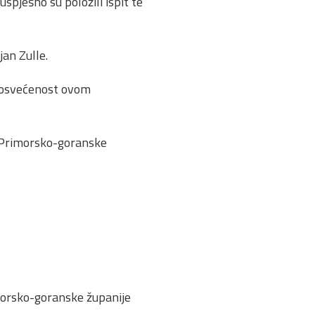
uspješno su položili ispit te
jan Zulle.
i posvećenost ovom
ri Primorsko-goranske
morsko-goranske županije