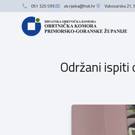
051 325 599
ok.rijeka@hok.hr
Vukovarska 21, 
Održani ispiti