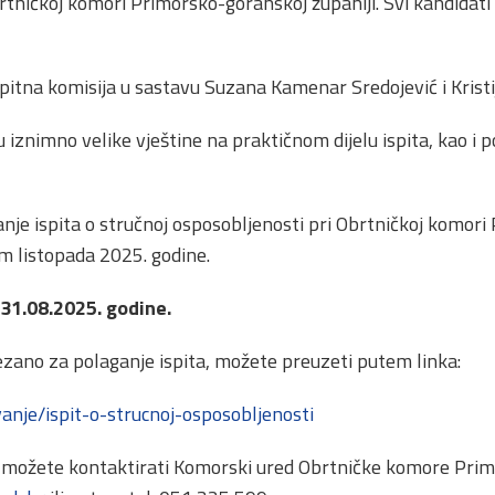
brtničkoj komori Primorsko-goranskoj županiji. Svi kandidati 
spitna komisija u sastavu Suzana Kamenar Sredojević i Kristi
su iznimno velike vještine na praktičnom dijelu ispita, kao 
ganje ispita o stručnoj osposobljenosti pri Obrtničkoj komo
om listopada 2025. godine.
 31.08.2025. godine.
zano za polaganje ispita, možete preuzeti putem linka:
anje/ispit-o-strucnoj-osposobljenosti
, možete kontaktirati Komorski ured Obrtničke komore Pri