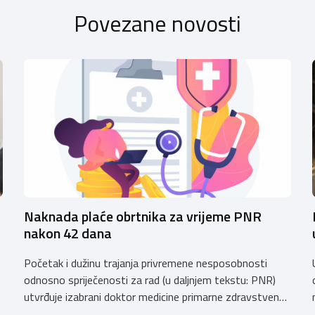
Povezane novosti
Naknada plaće obrtnika za vrijeme PNR
nakon 42 dana
Početak i dužinu trajanja privremene nesposobnosti
e
odnosno spriječenosti za rad (u daljnjem tekstu: PNR)
utvrđuje izabrani doktor medicine primarne zdravstvene
zaštite (izabrani doktor obiteljske (opće) medicine i