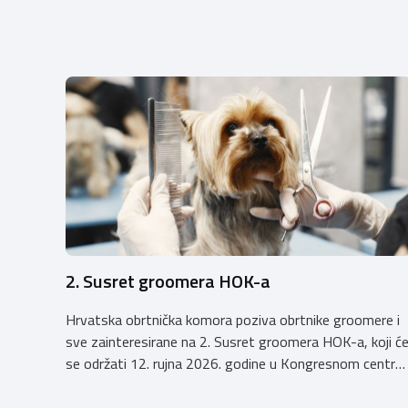
2. Susret groomera HOK-a
Hrvatska obrtnička komora poziva obrtnike groomere i
sve zainteresirane na 2. Susret groomera HOK-a, koji ć
se održati 12. rujna 2026. godine u Kongresnom centru
(Gastro Globus) na Zagrebačkom velesajmu. Sudionike
očekuje bogat stručni program s predavanjima