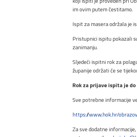
koji ispiti je proveden pri O
im ovim putem čestitamo.
Ispit za masera održala je i
Pristupnici ispitu pokazali 
zanimanju.
Sljedeći ispitni rok za pola
županije održati će se tijek
Rok za prijave ispita je do
Sve potrebne informacije ve
https://www.hok.hr/obrazov
Za sve dodatne informacije