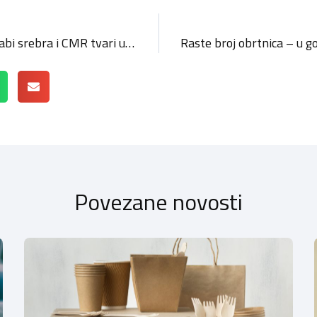
Nove EU regulative o uporabi srebra i CMR tvari u kozmetici – primjena od 1. svibnja 2026.
Povezane novosti