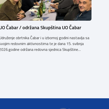
UO Čabar / održana Skupština UO Čabar
Udruženje obrtnika Čabar i u izbornoj godini nastavlja sa
svojim redovnim aktivnostima te je dana 15. svibnja
2026.godine održana redovna sjednica Skupštine
Udruženja obrtnika Čabar na kojoj je usvojeno Izvješće o
radu za 2025.godinu, Godišnje financijsko izvješće za
2025.godinu s Izvješćem Nadzornog odbora i Upitnikom
o funkcioniranju sustava financijskog upravljanja i
kontrola za 2025.godinu. U […]