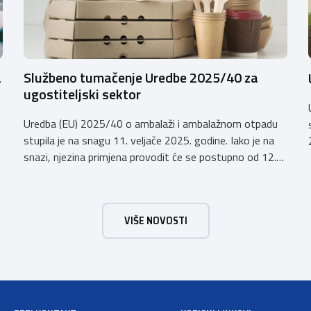
a
Službeno tumačenje Uredbe 2025/40 za
ugostiteljski sektor
Uredba (EU) 2025/40 o ambalaži i ambalažnom otpadu
stupila je na snagu 11. veljače 2025. godine. Iako je na
snazi, njezina primjena provodit će se postupno od 12.
kolovoza 2026.godine. Hrvatska obrtnička komora
zatražila je od Ministarstva zaštite okoliša i zelene
tranzicije službeno tumačenje Uredbe te njen utjecaj na
VIŠE NOVOSTI
ugostiteljski sektor. Tumačenje prenosimo u cijelosti: […]
a