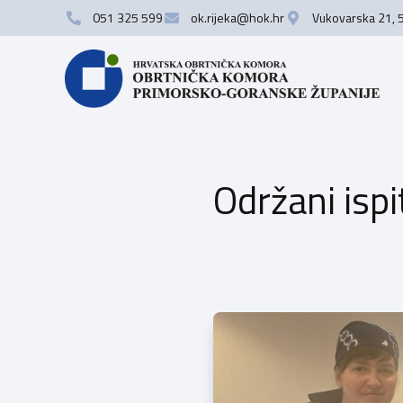
051 325 599
ok.rijeka@hok.hr
Vukovarska 21, 
Održani ispi