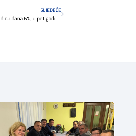
SLJEDEĆE
Raste broj obrtnica – u godinu dana 6%, u pet godina 42 %