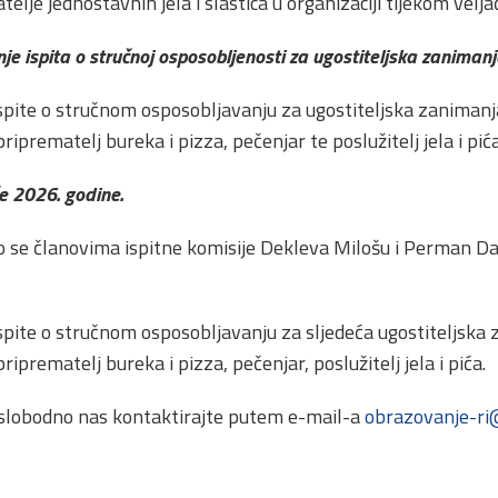
elje jednostavnih jela i slastica u organizaciji tijekom velja
anje ispita o stručnoj osposobljenosti za ugostiteljska zanimanj
pite o stručnom osposobljavanju za ugostiteljska zanimanj
priprematelj bureka i pizza, pečenjar te poslužitelj jela i pića
če 2026. godine.
 se članovima ispitne komisije Dekleva Milošu i Perman Da
pite o stručnom osposobljavanju za sljedeća ugostiteljska
priprematelj bureka i pizza, pečenjar, poslužitelj jela i pića.
 slobodno nas kontaktirajte putem e-mail-a
obrazovanje-ri