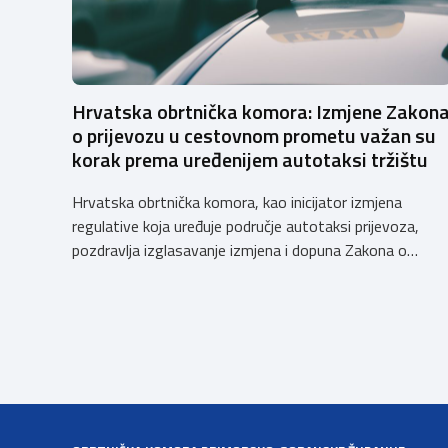
Hrvatska obrtnička komora: Izmjene Zakon
o prijevozu u cestovnom prometu važan su
korak prema uređenijem autotaksi tržištu
Hrvatska obrtnička komora, kao inicijator izmjena
regulative koja uređuje područje autotaksi prijevoza,
pozdravlja izglasavanje izmjena i dopuna Zakona o
prijevozu u cestovnom prometu. Još od 2018. godine
Komora upozorava na sve manjkavosti koje je donijela
potpuna liberalizacija taksi tržišta tako da ove izmjene
predstavljaju važan iskorak prema uređenijem tržištu,
sigurnijem prijevozu putnika i stvaranju pravednijih uvjet
[…]