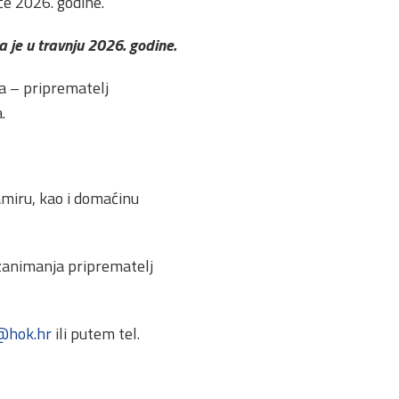
če 2026. godine.
a je u travnju 2026. godine.
a – priprematelj
.
miru, kao i domaćinu
 zanimanja priprematelj
@hok.hr
ili putem tel.