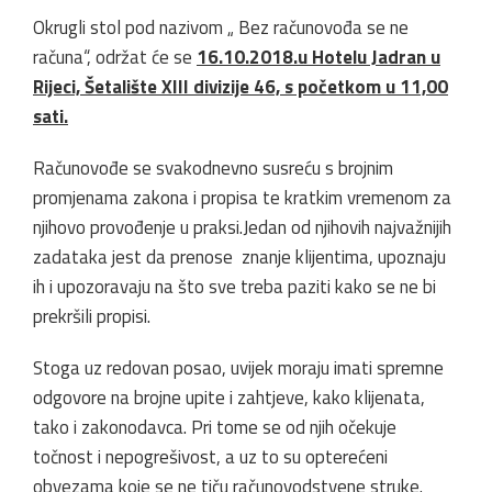
Okrugli stol pod nazivom „ Bez računovođa se ne
računa“, održat će se
16.10.2018.u Hotelu Jadran u
Rijeci, Šetalište XIII divizije 46, s početkom u 11,00
sati.
Računovođe se svakodnevno susreću s brojnim
promjenama zakona i propisa te kratkim vremenom za
njihovo provođenje u praksi.Jedan od njihovih najvažnijih
zadataka jest da prenose znanje klijentima, upoznaju
ih i upozoravaju na što sve treba paziti kako se ne bi
prekršili propisi.
Stoga uz redovan posao, uvijek moraju imati spremne
odgovore na brojne upite i zahtjeve, kako klijenata,
tako i zakonodavca. Pri tome se od njih očekuje
točnost i nepogrešivost, a uz to su opterećeni
obvezama koje se ne tiču računovodstvene struke.