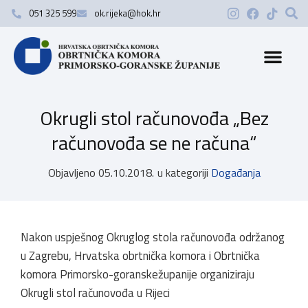
051 325 599
ok.rijeka@hok.hr
Okrugli stol računovođa „Bez
računovođa se ne računa“
Objavljeno
05.10.2018.
u kategoriji
Događanja
Nakon uspješnog Okruglog stola računovođa održanog
u Zagrebu, Hrvatska obrtnička komora i Obrtnička
komora Primorsko-goranskežupanije organiziraju
Okrugli stol računovođa u Rijeci