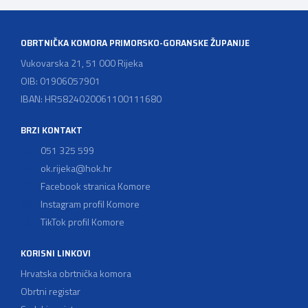
groomera: od edukacije […]
OBRTNIČKA KOMORA PRIMORSKO-GORANSKE ŽUPANIJE
Vukovarska 21, 51 000 Rijeka
OIB: 01906057901
IBAN: HR5824020061100111680
BRZI KONTAKT
051 325 599
ok.rijeka@hok.hr
Facebook stranica Komore
Instagram profil Komore
TikTok profil Komore
KORISNI LINKOVI
Hrvatska obrtnička komora
Obrtni registar