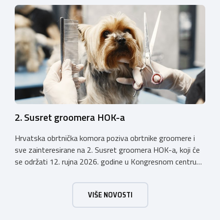
Hrvatske te predstaviti raznolikost i kvalitetu hrvatskog
obrtništva. Uz bogatu izlagačku ponudu i ove godine
priprema se raznovrstan […]
2. Susret groomera HOK-a
Hrvatska obrtnička komora poziva obrtnike groomere i
sve zainteresirane na 2. Susret groomera HOK-a, koji će
se održati 12. rujna 2026. godine u Kongresnom centru
(Gastro Globus) na Zagrebačkom velesajmu. Sudionike
očekuje bogat stručni program s predavanjima
VIŠE NOVOSTI
renomiranih domaćih i međunarodnih predavača: U sklopu
programa održat će se i panel rasprava „Profesija