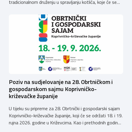
tradicionalnom druženju u spravljanju kotlića, koje će se
održati povodom obilježavanja blagdana Sv. Mateja na
Viškovu, u nedjelju dana 20. rujna 2026. godine
(parkiralište iza zgrade Općine Viškovo, Vozišće
3).Kotizacija iznosi 20,00 EUR po ekipI te uključuje 2 kg
mesa divljači, […]
Poziv na sudjelovanje na 28. Obrtničkom i
gospodarskom sajmu Koprivničko-
križevačke županije
U tijeku su pripreme za 28. Obrtnički i gospodarski sajam
Koprivničko-križevačke županije, koji će se održati 18. i 19.
rujna 2026. godine u Križevcima. Kao i prethodnih godina,
sajam će okupiti veliki broj obrtnika iz svih krajeva