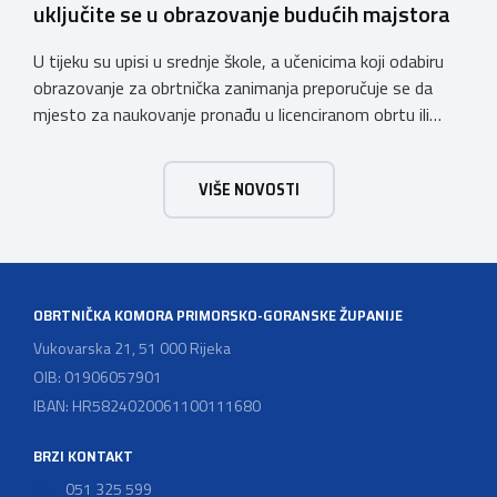
uključite se u obrazovanje budućih majstora
U tijeku su upisi u srednje škole, a učenicima koji odabiru
obrazovanje za obrtnička zanimanja preporučuje se da
mjesto za naukovanje pronađu u licenciranom obrtu ili
pravnoj osobi. Hrvatska obrtnička komora poziva obrtnike
koji još nemaju licenciju da pokrenu postupak
VIŠE NOVOSTI
licenciranja kako bi budućim učenicima omogućili
kvalitetno i sigurno stjecanje praktičnih znanja, a
istodobno ulagali u razvoj […]
OBRTNIČKA KOMORA PRIMORSKO-GORANSKE ŽUPANIJE
Vukovarska 21, 51 000 Rijeka
OIB: 01906057901
IBAN: HR5824020061100111680
BRZI KONTAKT
051 325 599