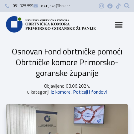
051 325 599
ok.rijeka@hok.hr
Osnovan Fond obrtničke pomoći
Obrtničke komore Primorsko-
goranske županije
Objavljeno
03.06.2024.
u kategoriji
Iz komore
,
Poticaji i fondovi