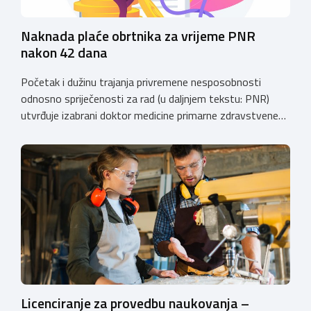
Naknada plaće obrtnika za vrijeme PNR
nakon 42 dana
Početak i dužinu trajanja privremene nesposobnosti
odnosno spriječenosti za rad (u daljnjem tekstu: PNR)
utvrđuje izabrani doktor medicine primarne zdravstvene
zaštite (izabrani doktor obiteljske (opće) medicine i
zdravstvene zaštite žena). Razdoblje PNR za koje
osiguraniku pripada pravo na naknadu plaće u skladu sa
Zakonom o obveznom zdravstvenom osiguranju
(“Narodne novine”, broj: 80/13, 137/13, 98/19, 33/23,
105/25, […]
Licenciranje za provedbu naukovanja –