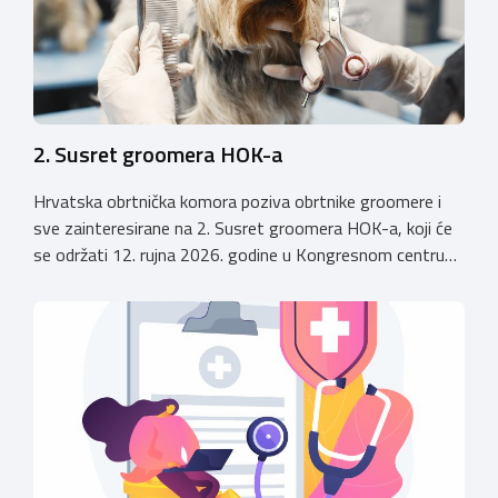
2. Susret groomera HOK-a
Hrvatska obrtnička komora poziva obrtnike groomere i
sve zainteresirane na 2. Susret groomera HOK-a, koji će
se održati 12. rujna 2026. godine u Kongresnom centru
(Gastro Globus) na Zagrebačkom velesajmu. Sudionike
očekuje bogat stručni program s predavanjima
renomiranih domaćih i međunarodnih predavača: U sklopu
programa održat će se i panel rasprava „Profesija
groomera: od edukacije […]