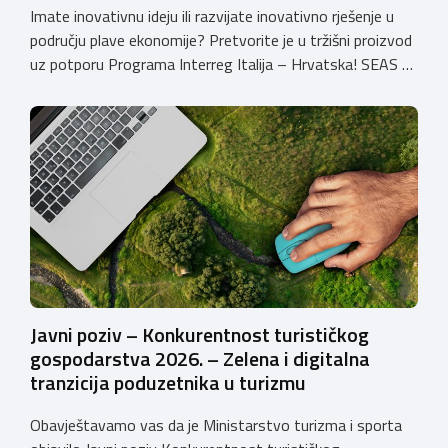
Imate inovativnu ideju ili razvijate inovativno rješenje u
području plave ekonomije? Pretvorite je u tržišni proizvod
uz potporu Programa Interreg Italija – Hrvatska! SEAS –
Sustainable Enterprises Advancing Blue Solutions Poziv
SEAS – Sustainable Enterprises Advancing Blue Solutions
namijenjen je mikro, malim i srednjim poduzećima iz
Hrvatske i Italije koja žele razviti ili komercijalizirati
inovativna […]
Javni poziv – Konkurentnost turističkog
gospodarstva 2026. – Zelena i digitalna
tranzicija poduzetnika u turizmu
Obavještavamo vas da je Ministarstvo turizma i sporta