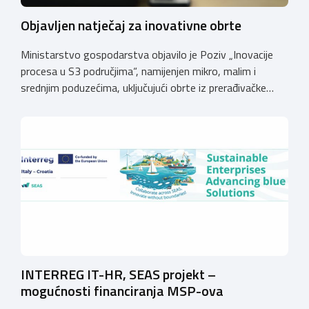
Objavljen natječaj za inovativne obrte
Ministarstvo gospodarstva objavilo je Poziv „Inovacije
procesa u S3 područjima“, namijenjen mikro, malim i
srednjim poduzećima, uključujući obrte iz prerađivačke
industrije, koji razvijaju inovativne proizvode i žele ih
uspješnije plasirati na tržište kroz modernizaciju poslovnih
procesa. Poziv se provodi u okviru PKK 2021. – 2027. Cilj
Poziva je potaknuti uvođenje inovacija procesa i
organizacije poslovanja koje […]
INTERREG IT-HR, SEAS projekt –
mogućnosti financiranja MSP-ova