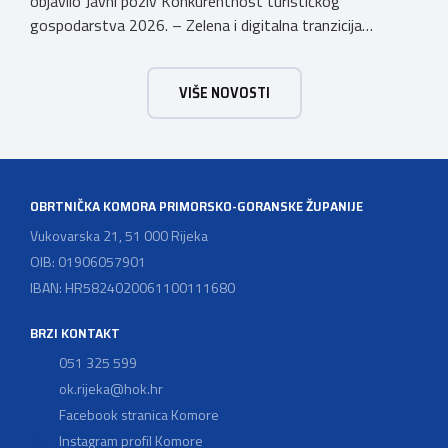
objavilo Javni poziv Konkurentnost turističkog
gospodarstva 2026. – Zelena i digitalna tranzicija
poduzetnika u turizmu za dodjelu bespovratnih potpora
male vrijednosti u ukupnom iznosu od 3.403.640,00 €.
VIŠE NOVOSTI
Program je namijenjen subjektima malog gospodarstva
registriranim za ugostiteljske i/ili turističke djelatnosti,
obiteljskim poljoprivrednim
gospodarstvima/poljoprivrednicima koja su registrirana
za pružanje […]
OBRTNIČKA KOMORA PRIMORSKO-GORANSKE ŽUPANIJE
Vukovarska 21, 51 000 Rijeka
OIB: 01906057901
IBAN: HR5824020061100111680
BRZI KONTAKT
051 325 599
ok.rijeka@hok.hr
Facebook stranica Komore
Instagram profil Komore