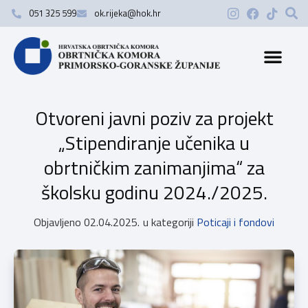
051 325 599
ok.rijeka@hok.hr
Otvoreni javni poziv za projekt
„Stipendiranje učenika u
obrtničkim zanimanjima“ za
školsku godinu 2024./2025.
Objavljeno
02.04.2025.
u kategoriji
Poticaji i fondovi