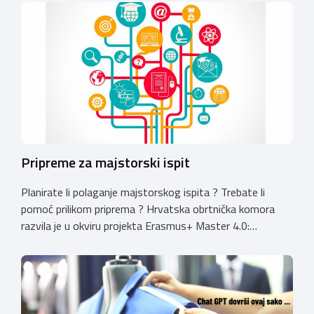
koji još nemaju licenciju da pokrenu postupak
licenciranja kako bi budućim učenicima omogućili
kvalitetno i sigurno stjecanje praktičnih znanja, a
istodobno ulagali u razvoj […]
Pripreme za majstorski ispit
Planirate li polaganje majstorskog ispita ? Trebate li
pomoć prilikom priprema ? Hrvatska obrtnička komora
razvila je u okviru projekta Erasmus+ Master 4.0:
Unaprjeđenje majstorskih ispita online platformu za
pripremu i polaganje majstorskih ispita. Na ONLINE
PLATFORMI E-MAJSTOR možete pronaći testne primjere
testova iz grupa ispita – gospodarstvo i pravni propisi,
radna pedagogija te testove za struku/pojedina […]