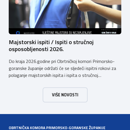
Majstorski ispiti / Ispiti o stručnoj
osposobljenosti 2026.
Do kraja 2026.godine pri Obrtničkoj komori Primorsko-
goranske županije održati će se sljedeći ispitni rokovi za
polaganje majstorskih ispita i ispita o stručnoj
osposobljenosti: MAJSTORSKI ISPITI – studeni /
prosinac 2026. Pri Obrtničkoj komori Primorsko-goranske
VIŠE NOVOSTI
županije djeluju Komisije za polaganje majstorskih ispita
za sljedeća MAJSTORSKA ZVANJA: Za pristup ispitu
potrebno je priložiti: Potvrdu o radnom iskustvu […]
OBRTNIČKA KOMORA PRIMORSKO-GORANSKE ŽUPANIJE