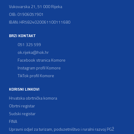
Vukovarska 21, 51 000 Rijeka
OIB: 01906057901
IBAN: HR5824020061100111680
BRZI KONTAKT
051 325 599
ok.rijeka@hok.hr
Facebook stranica Komore
Instagram profil Komore
TikTok profil Komore
KORISNI LINKOVI
Hrvatska obrtnička komora
Obrtni registar
Sudski registar
FINA
Upravni odjel za turizam, poduzetništvo i ruralni razvoj PGŽ