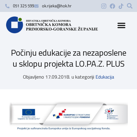
051 325 599
ok.rijeka@hok.hr
Počinju edukacije za nezaposlene
u sklopu projekta LO.PA.Z. PLUS
Objavljeno
17.09.2018.
u kategoriji
Edukacija