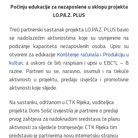
Počinju edukacije za nezaposlene u sklopu projekta
LO.PA.Z. PLUS
Treći partnerski sastanak projekta LO.PA.Z. PLUS bavio
se nadolazećim aktivnostima koje su usmjerene na
podizanje kapaciteta nezaposlenih osoba. Upisi su
otvoreni za edukacije
Korištenje računala
i
Produkciju u
kulturi
, a uskoro će biti raspisani i upisi u EBC*L – B
razine. Partneri su se, naravno, osvrnuli i na tekuće
aktivnosti u projektu, predaju izvješća i promotivne
aktivnosti koje slijede.
Na sastanku, održanom u CTK Rijeka, voditeljica
projekta Doris Sošić izvijestila je partnere o predaji
prvog zahtjeva za nadoknadom sredstava te planu
aktivnosti za sljedeće tromjesečje. CTK Rijeka tim
predstavio je partnerima novu internetsku stranicu