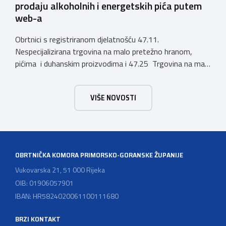
prodaju alkoholnih i energetskih pića putem
web-a
Obrtnici s registriranom djelatnošću 47.11.
Nespecijalizirana trgovina na malo pretežno hranom,
pićima i duhanskim proizvodima i 47.25 Trgovina na malo
pićima, koji putem webshopa prodaju alkoholna pića, pića
koja sadrže alkohol i energetska pića dužni su uskladiti
VIŠE NOVOSTI
svoje poslovne procese i osigurati tehničko rješenje za
vjerodostojnu provjeru punoljetnosti kupca putem
sustava e-Građani ili putem mobilne […]
OBRTNIČKA KOMORA PRIMORSKO-GORANSKE ŽUPANIJE
Vukovarska 21, 51 000 Rijeka
OIB: 01906057901
IBAN: HR5824020061100111680
BRZI KONTAKT