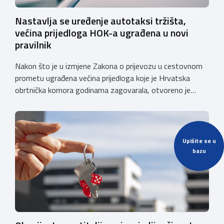
Nastavlja se uređenje autotaksi tržišta,
većina prijedloga HOK-a ugrađena u novi
pravilnik
Nakon što je u izmjene Zakona o prijevozu u cestovnom
prometu ugrađena većina prijedloga koje je Hrvatska
obrtnička komora godinama zagovarala, otvoreno je
javno e-savjetovanje o Nacrtu pravilnika o izmjenama i
dopunama Pravilnika o posebnim uvjetima za vozila
kojima se obavlja javni cestovni prijevoz i prijevoz za
vlastite potrebe. Komora će se i u ovom […]
Upišite se u
bazu