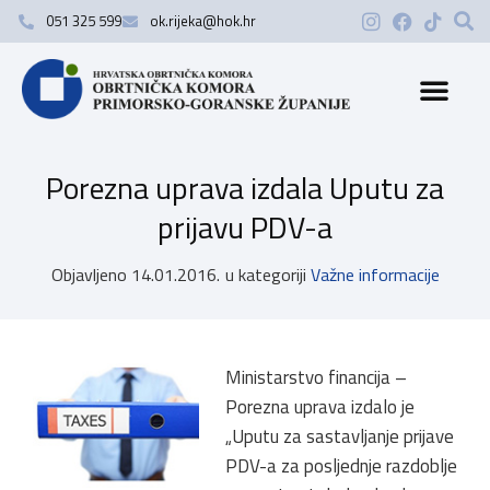
051 325 599
ok.rijeka@hok.hr
Porezna uprava izdala Uputu za
prijavu PDV-a
Objavljeno
14.01.2016.
u kategoriji
Važne informacije
Ministarstvo financija –
Porezna uprava izdalo je
„Uputu za sastavljanje prijave
PDV-a za posljednje razdoblje