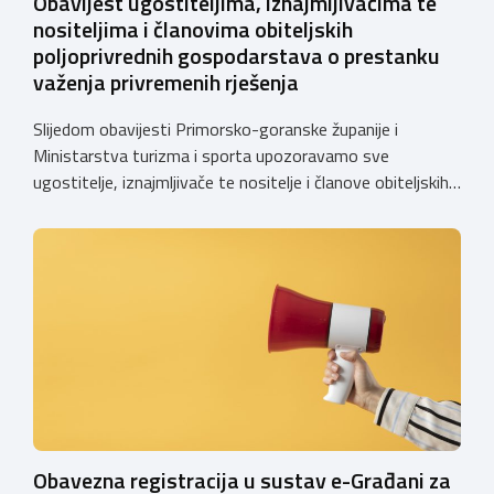
Obavijest ugostiteljima, iznajmljivačima te
nositeljima i članovima obiteljskih
poljoprivrednih gospodarstava o prestanku
važenja privremenih rješenja
Slijedom obavijesti Primorsko-goranske županije i
Ministarstva turizma i sporta upozoravamo sve
ugostitelje, iznajmljivače te nositelje i članove obiteljskih
poljoprivrednih gospodarstava o prestanku važenja
privremenih rješenja izdanih sukladno Zakonu o
ugostiteljskoj djelatnosti. Ministarstvo podsjeća da se od
1. siječnja 2025. godine više ne mogu podnositi novi
zahtjevi za izdavanje privremenih rješenja, dok već izdana
privremena rješenja […]
Obavezna registracija u sustav e-Građani za