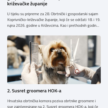
križevačke županije
U tijeku su pripreme za 28. Obrtnički i gospodarski sajam
Koprivničko-križevačke županije, koji će se održati 18. i 19.
rujna 2026. godine u Križevcima. Kao i prethodnih godina,
sajam će okupiti veliki broj obrtnika iz svih krajeva
Hrvatske te predstaviti raznolikost i kvalitetu hrvatskog
obrtništva. Uz bogatu izlagačku ponudu i ove godine
priprema se raznovrstan […]
2. Susret groomera HOK-a
Hrvatska obrtnička komora poziva obrtnike groomere i
sve zainteresirane na 2. Susret groomera HOK-a, koji će