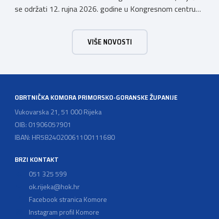
se održati 12. rujna 2026. godine u Kongresnom centru
(Gastro Globus) na Zagrebačkom velesajmu. Sudionike
očekuje bogat stručni program s predavanjima
VIŠE NOVOSTI
renomiranih domaćih i međunarodnih predavača: U sklopu
programa održat će se i panel rasprava „Profesija
groomera: od edukacije […]
OBRTNIČKA KOMORA PRIMORSKO-GORANSKE ŽUPANIJE
Vukovarska 21, 51 000 Rijeka
OIB: 01906057901
IBAN: HR5824020061100111680
BRZI KONTAKT
051 325 599
ok.rijeka@hok.hr
Facebook stranica Komore
Instagram profil Komore