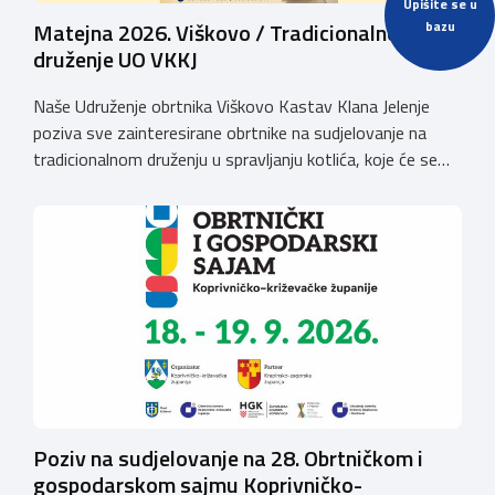
Upišite se u
bazu
Matejna 2026. Viškovo / Tradicionalno
druženje UO VKKJ
Naše Udruženje obrtnika Viškovo Kastav Klana Jelenje
poziva sve zainteresirane obrtnike na sudjelovanje na
tradicionalnom druženju u spravljanju kotlića, koje će se
održati povodom obilježavanja blagdana Sv. Mateja na
Viškovu, u nedjelju dana 20. rujna 2026. godine
(parkiralište iza zgrade Općine Viškovo, Vozišće
3).Kotizacija iznosi 20,00 EUR po ekipI te uključuje 2 kg
mesa divljači, […]
Poziv na sudjelovanje na 28. Obrtničkom i
gospodarskom sajmu Koprivničko-