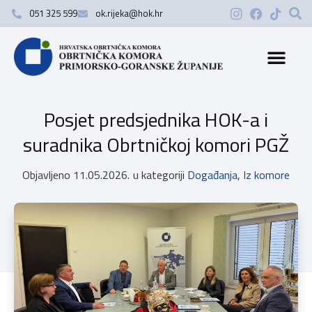
051 325 599
ok.rijeka@hok.hr
Posjet predsjednika HOK-a i
suradnika Obrtničkoj komori PGŽ
Objavljeno
11.05.2026.
u kategoriji
Događanja
,
Iz komore