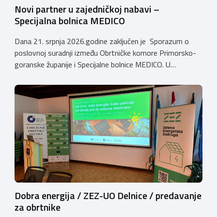
Novi partner u zajedničkoj nabavi –
Specijalna bolnica MEDICO
Dana 21. srpnja 2026.godine zaključen je Sporazum o
poslovnoj suradnji između Obrtničke komore Primorsko-
goranske županije i Specijalne bolnice MEDICO. U
ime Obrtničke komore Primorsko-goranske županije
sporazum je zaključio predsjednik dr.sc. Emil Priskić, a u
ime Specijalne bolnice MEDICO, v.d. ravnatelja dr.sc. Aron
Grubešić, dr.med. Sporazumom se definiraju povoljniji
uvjeti za obrtnike, članove Komore, njihove zaposlenike
te članove uže obitelji obrtnika […]
Dobra energija / ZEZ-UO Delnice / predavanje
za obrtnike