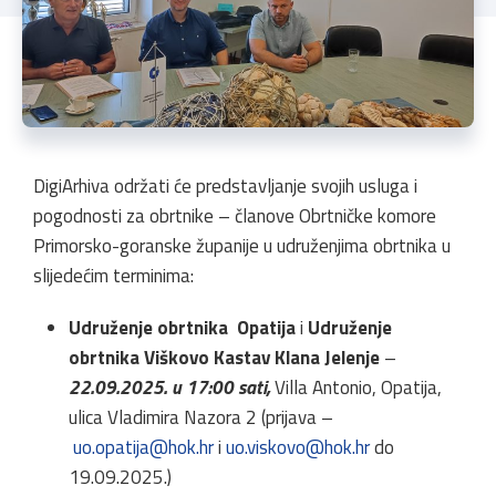
DigiArhiva održati će predstavljanje svojih usluga i
pogodnosti za obrtnike – članove Obrtničke komore
Primorsko-goranske županije u udruženjima obrtnika u
slijedećim terminima:
Udruženje obrtnika Opatija
i
Udruženje
obrtnika Viškovo Kastav Klana Jelenje
–
22.09.2025. u 17:00 sati,
Villa Antonio, Opatija,
ulica Vladimira Nazora 2 (prijava
–
uo.opatija@hok.hr
i
uo.viskovo@hok.hr
do
19.09.2025.)