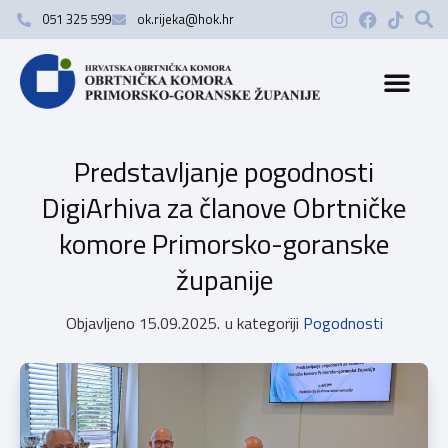
051 325 599
ok.rijeka@hok.hr
Predstavljanje pogodnosti
DigiArhiva za članove Obrtničke
komore Primorsko-goranske
županije
Objavljeno
15.09.2025.
u kategoriji
Pogodnosti