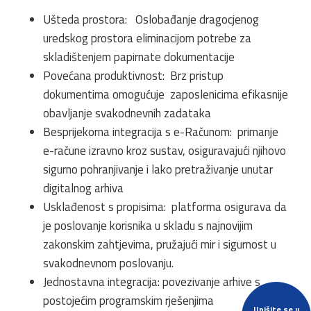
Ušteda prostora: Oslobađanje dragocjenog
uredskog prostora eliminacijom potrebe za
skladištenjem papirnate dokumentacije
Povećana produktivnost: Brz pristup
dokumentima omogućuje zaposlenicima efikasnije
obavljanje svakodnevnih zadataka
Besprijekorna integracija s e-Računom: primanje
e-račune izravno kroz sustav, osiguravajući njihovo
sigurno pohranjivanje i lako pretraživanje unutar
digitalnog arhiva
Usklađenost s propisima: platforma osigurava da
je poslovanje korisnika u skladu s najnovijim
zakonskim zahtjevima, pružajući mir i sigurnost u
svakodnevnom poslovanju.
Jednostavna integracija: povezivanje arhive s
postojećim programskim rješenjima
Upišite se u