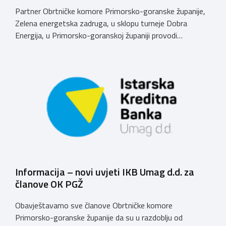
Partner Obrtničke komore Primorsko-goranske županije,
Zelena energetska zadruga, u sklopu turneje Dobra
Energija, u Primorsko-goranskoj županiji provodi
besplatna predavanja za građane, obrtnike i poduzetnike
koji žele saznati kako pametno, pravovremeno i uz
dostupne poticaje doći do vlastite solarne elektrane.
Stručni tim, pojašnjava informacije o solarnoj elektrani,
poticajima, baterijama i opremi. U suradnji sa Udruženjem
obrtnika […]
Informacija – novi uvjeti IKB Umag d.d. za
članove OK PGŽ
Obavještavamo sve članove Obrtničke komore
Primorsko-goranske županije da su u razdoblju od