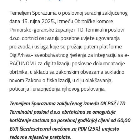
Temeljem Sporazuma o poslovnoj suradnji zaključenog
dana 15. rujna 2025., između Obrtničke komore
Primorsko-goranske županije i TD Terminalni poslovi
d.o.o. obrtnici ostvaruju posebne uvjete ugovaranja
proizvoda i usluga koje se pružaju putem platforme
DigiArhiva- sveobuhvatnog rješenja za integraciju sa e-
RAČUNOM i za digitalizaciju poslovne dokumentacije
obrtnika, u skladu sa zakonskim obvezama sukladno
novom Zakonu o fiskalizaciji, u cilju olakšavanja,
poticanja i unaprjeđenja njihovog poslovanja.
Temeljem Sporazuma zaključenog između OK PGŽ i TD
Terminalni poslovi d.o.o. obrtnicima se omogućuje
korištenje sustava po posebnoj godišnjoj cijeni od 60,00
EUR (šezdeseteura) uvećano za PDV (25%), umjesto
redovne mjesečne pretplate.