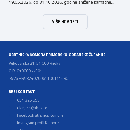
19.05.2026. do 31.10.2026. godine snižene kamatne
stope (AKCIJA do 31.10.2026.) po kreditima koje Istarska
kreditna banka Umag d.d. odobrava članovima Obrtničke
VIŠE NOVOSTI
komore Primorsko-goranske županije, a temeljem
Sporazuma o poslovnoj suradnji za 2026. godinu
zaključenog 9. prosinca 2025. godine, prema sljedećem:
Krediti za namjene […]
OBRTNIČKA KOMORA PRIMORSKO-GORANSKE ŽUPANIJE
Vukovarska 21, 51 000 Rijeka
OIB: 01906057901
IBAN: HR5824020061100111680
BRZI KONTAKT
051 325 599
ok.rijeka@hok.hr
Facebook stranica Komore
Instagram profil Komore