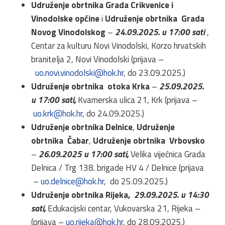
Udruženje obrtnika Grada Crikvenice i
Vinodolske općine
i
Udruženje obrtnika Grada
Novog Vinodolskog
–
24.09.2025. u 17:00 sati
,
Centar za kulturu Novi Vinodolski, Korzo hrvatskih
branitelja 2, Novi Vinodolski (prijava –
uo.novi.vinodolski@hok.hr
, do 23.09.2025.)
Udruženje obrtnika otoka Krka
–
25.09.2025.
u 17:00 sati,
Kvarnerska ulica 21, Krk (prijava –
uo.krk@hok.hr
, do 24.09.2025.)
Udruženje obrtnika Delnice
,
Udruženje
obrtnika Čabar
,
Udruženje obrtnika Vrbovsko
–
26.09.2025 u 17:00 sati,
Velika vijećnica Grada
Delnica / Trg 138. brigade HV 4 / Delnice (prijava
–
uo.delnice@hok.hr
, do 25.09.2025.)
Udruženje obrtnika Rijeka,
29.09.2025. u 14:30
sati,
Edukacijski centar, Vukovarska 21, Rijeka –
(prijava –
uo.rijeka@hok.hr
, do 28.09.2025.)