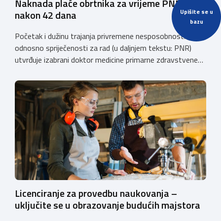
Naknada plaće obrtnika za vrijeme PNR
Upišite se u
nakon 42 dana
bazu
Početak i dužinu trajanja privremene nesposobnosti
odnosno spriječenosti za rad (u daljnjem tekstu: PNR)
utvrđuje izabrani doktor medicine primarne zdravstvene
zaštite (izabrani doktor obiteljske (opće) medicine i
zdravstvene zaštite žena). Razdoblje PNR za koje
osiguraniku pripada pravo na naknadu plaće u skladu sa
Zakonom o obveznom zdravstvenom osiguranju
(“Narodne novine”, broj: 80/13, 137/13, 98/19, 33/23,
105/25, […]
Licenciranje za provedbu naukovanja –
uključite se u obrazovanje budućih majstora