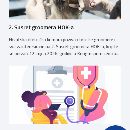
2. Susret groomera HOK-a
Hrvatska obrtnička komora poziva obrtnike groomere i
sve zainteresirane na 2. Susret groomera HOK-a, koji će
se održati 12. rujna 2026. godine u Kongresnom centru
(Gastro Globus) na Zagrebačkom velesajmu. Sudionike
očekuje bogat stručni program s predavanjima
renomiranih domaćih i međunarodnih predavača: U sklopu
programa održat će se i panel rasprava „Profesija
groomera: od edukacije […]