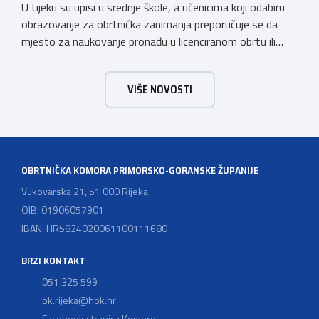
U tijeku su upisi u srednje škole, a učenicima koji odabiru
obrazovanje za obrtnička zanimanja preporučuje se da
mjesto za naukovanje pronađu u licenciranom obrtu ili
pravnoj osobi. Hrvatska obrtnička komora poziva obrtnike
koji još nemaju licenciju da pokrenu postupak
VIŠE NOVOSTI
licenciranja kako bi budućim učenicima omogućili
kvalitetno i sigurno stjecanje praktičnih znanja, a
istodobno ulagali u razvoj […]
OBRTNIČKA KOMORA PRIMORSKO-GORANSKE ŽUPANIJE
Vukovarska 21, 51 000 Rijeka
OIB: 01906057901
IBAN: HR5824020061100111680
BRZI KONTAKT
051 325 599
ok.rijeka@hok.hr
Facebook stranica Komore