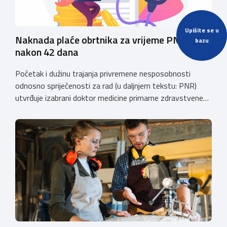
Upišite se u
Naknada plaće obrtnika za vrijeme PNR
bazu
nakon 42 dana
Početak i dužinu trajanja privremene nesposobnosti
odnosno spriječenosti za rad (u daljnjem tekstu: PNR)
utvrđuje izabrani doktor medicine primarne zdravstvene
zaštite (izabrani doktor obiteljske (opće) medicine i
zdravstvene zaštite žena). Razdoblje PNR za koje
osiguraniku pripada pravo na naknadu plaće u skladu sa
Zakonom o obveznom zdravstvenom osiguranju
(“Narodne novine”, broj: 80/13, 137/13, 98/19, 33/23,
105/25, […]