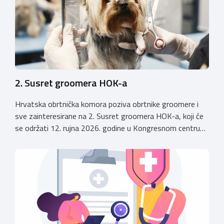
2. Susret groomera HOK-a
Hrvatska obrtnička komora poziva obrtnike groomere i
sve zainteresirane na 2. Susret groomera HOK-a, koji će
se održati 12. rujna 2026. godine u Kongresnom centru
(Gastro Globus) na Zagrebačkom velesajmu. Sudionike
očekuje bogat stručni program s predavanjima
renomiranih domaćih i međunarodnih predavača: U sklopu
programa održat će se i panel rasprava „Profesija
groomera: od edukacije […]