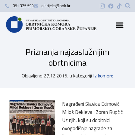
051 325 599
ok.rijeka@hok.hr
Priznanja najzaslužnijim
obrtnicima
Objavljeno
27.12.2016.
u kategoriji
Iz komore
Nagrađeni Slavica Ecimović,
Miloš Dekleva i Zoran Rupčić.
Uz njih, koji su dobitnici
ovogodišnje nagrade za