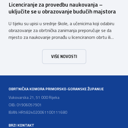
Licenciranje za provedbu naukovanja –
uključite se u obrazovanje budućih majstora
U tijeku su upisi u srednje škole, a učenicima koji odabiru
obrazovanje za obrtnička zanimanja preporučuje se da
mjesto za naukovanje pronađu u licenciranom obrtu ili
pravnoj osobi. Hrvatska obrtnička komora poziva obrtnike
koji još nemaju licenciju da pokrenu postupak
VIŠE NOVOSTI
licenciranja kako bi budućim učenicima omogućili
kvalitetno i sigurno stjecanje praktičnih znanja, a
istodobno ulagali u razvoj […]
OBRTNIČKA KOMORA PRIMORSKO-GORANSKE ŽUPANIJE
Vukovarska 21, 51 000 Rijeka
OIB: 01906057901
IBAN: HR5824020061100111680
BRZI KONTAKT