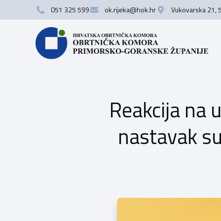
051 325 599
ok.rijeka@hok.hr
Vukovarska 21, 
Reakcija na u
nastavak sub