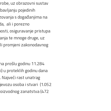
 robe, uz obrazovni sustav
obavljanju pojedinih
azovanja s događanjima na
da, ali i porezno
nosti, osiguravanje pristupa
ovanja te mnoge druge, uz
 ili promjeni zakonodavnog
 na prošlu godinu 11.284
ci) u proteklih godinu dana
 Najveći rast unatrag
jevozu osoba i stvari (1.052
 proizvodnog zanatstva (472