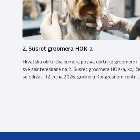
2. Susret groomera HOK-a
Hrvatska obrtnička komora poziva obrtnike groomere i
sve zainteresirane na 2. Susret groomera HOK-a, koji ć
se održati 12. rujna 2026. godine u Kongresnom centru
(Gastro Globus) na Zagrebačkom velesajmu. Sudionike
očekuje bogat stručni program s predavanjima
renomiranih domaćih i međunarodnih predavača: U sklop
programa održat će se i panel rasprava „Profesija
groomera: od edukacije […]