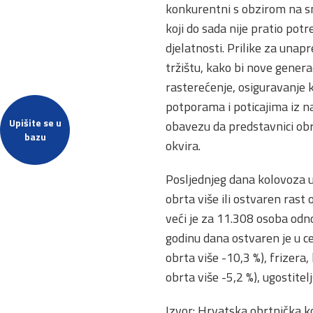
konkurentni s obzirom na sn
koji do sada nije pratio pot
djelatnosti. Prilike za una
tržištu, kako bi nove genera
rasterećenje, osiguravanje k
potporama i poticajima iz na
Upišite se u
obavezu da predstavnici obr
bazu
okvira.
Posljednjeg dana kolovoza u
obrta više ili ostvaren rast
veći je za 11.308 osoba odn
godinu dana ostvaren je u c
obrta više -10,3 %), frizera
obrta više -5,2 %), ugostitel
Izvor: Hrvatska obrtnička 