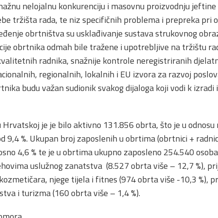
ažnu nelojalnu konkurenciju i masovnu proizvodnju jeftine
rebe tržišta rada, te niz specifičnih problema i prepreka pri 
pređenje obrtništva su usklađivanje sustava strukovnog obr
cije obrtnika odmah bile tražene i upotrebljive na tržištu ra
valitetnih radnika, snažnije kontrole neregistriranih djelat
cionalnih, regionalnih, lokalnih i EU izvora za razvoj posl
tnika budu važan sudionik svakog dijaloga koji vodi k izradi
 Hrvatskoj je je bilo aktivno 131.856 obrta, što je u odnosu
 od 9,4 %. Ukupan broj zaposlenih u obrtima (obrtnici + radni
osno 4,6 % te je u obrtima ukupno zaposleno 254.540 osoba.
ehovima uslužnog zanatstva (8.527 obrta više – 12,7 %), pri
, kozmetičara, njege tijela i fitnes (974 obrta više -10,3 %),
jstva i turizma (160 obrta više – 1,4 %).
komora