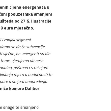
čenih cijena energenata u
čuni poduzetnika smanjeni
ušteda od 27 %. Ilustracije
29 eura mjesečno.
 i ranjivi segment
damo se da će subvencije
i vječno, no energenti su dio
č tome, vjerujemo da neće
ionalno, pošteno i s težnjom
kidanja mjera u budućnosti te
 napore u smjeru unapređenja
niče komore Dalibor
dne snage te smanjeno