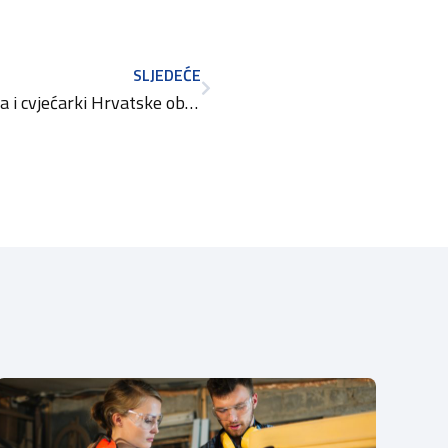
SLJEDEĆE
Poziv na 3. Forum cvjećara i cvjećarki Hrvatske obrtničke komore