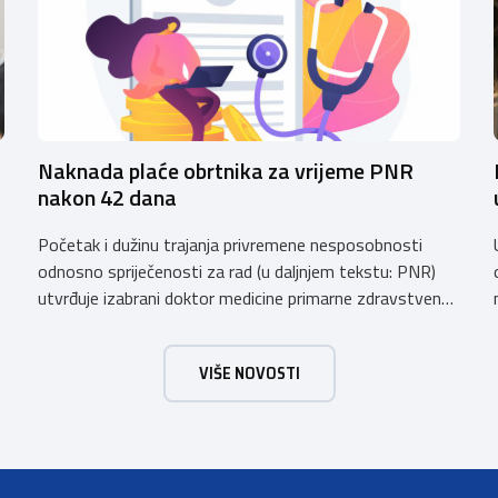
Naknada plaće obrtnika za vrijeme PNR
nakon 42 dana
Početak i dužinu trajanja privremene nesposobnosti
e
odnosno spriječenosti za rad (u daljnjem tekstu: PNR)
utvrđuje izabrani doktor medicine primarne zdravstvene
zaštite (izabrani doktor obiteljske (opće) medicine i
zdravstvene zaštite žena). Razdoblje PNR za koje
u
VIŠE NOVOSTI
osiguraniku pripada pravo na naknadu plaće u skladu sa
Zakonom o obveznom zdravstvenom osiguranju
(“Narodne novine”, broj: 80/13, 137/13, 98/19, 33/23,
105/25, […]