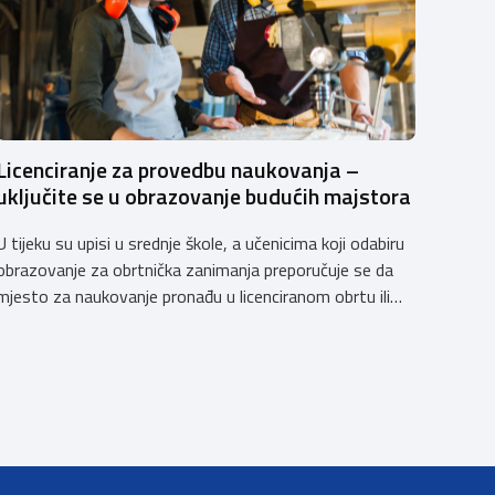
Licenciranje za provedbu naukovanja –
uključite se u obrazovanje budućih majstora
U tijeku su upisi u srednje škole, a učenicima koji odabiru
obrazovanje za obrtnička zanimanja preporučuje se da
mjesto za naukovanje pronađu u licenciranom obrtu ili
pravnoj osobi. Hrvatska obrtnička komora poziva
obrtnike koji još nemaju licenciju da pokrenu postupak
licenciranja kako bi budućim učenicima omogućili
kvalitetno i sigurno stjecanje praktičnih znanja, a
istodobno ulagali u razvoj […]