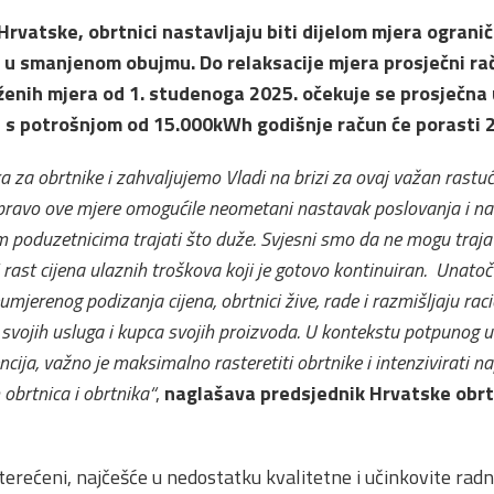
rvatske, obrtnici nastavljaju biti dijelom mjera ograni
u smanjenom obujmu. Do relaksacije mjera prosječni ra
aženih mjera od 1. studenoga 2025. očekuje se prosječna 
 s potrošnjom od 15.000kWh godišnje račun će porasti 
za obrtnike i zahvaljujemo Vladi na brizi za ovaj važan rastući
ravo ove mjere omogućile neometani nastavak poslovanja i na
 poduzetnicima trajati što duže. Svjesni smo da ne mogu trajat
 rast cijena ulaznih troškova koji je gotovo kontinuiran. Unato
mjerenog podizanja cijena, obrtnici žive, rade i razmišljaju rac
svojih usluga i kupca svojih proizvoda. U kontekstu potpunog u
lencija, važno je maksimalno rasteretiti obrtnike i intenzivirati
 obrtnica i obrtnika“
,
naglašava predsjednik Hrvatske obrt
terećeni, najčešće u nedostatku kvalitetne i učinkovite ra