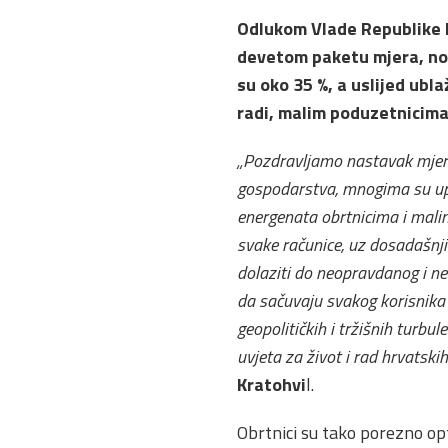
Odlukom Vlade Republike H
devetom paketu mjera, no 
su oko 35 %, a uslijed ubl
radi, malim poduzetnicima
„Pozdravljamo nastavak mjera 
gospodarstva, mnogima su up
energenata obrtnicima i malim
svake računice, uz dosadašnji
dolaziti do neopravdanog i neu
da sačuvaju svakog korisnika 
geopolitičkih i tržišnih turbu
uvjeta za život i rad hrvatskih
Kratohvi
l.
Obrtnici su tako porezno op