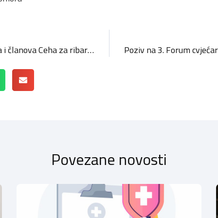
Sastanak Uprave ribarstva i članova Ceha za ribarstvo, marikulturu i poljodjelstvo
Povezane novosti