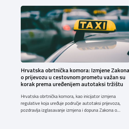
Hrvatska obrtnička komora: Izmjene Zakon
o prijevozu u cestovnom prometu važan su
korak prema uređenijem autotaksi tržištu
Hrvatska obrtnička komora, kao inicijator izmjena
regulative koja uređuje područje autotaksi prijevoza,
pozdravlja izglasavanje izmjena i dopuna Zakona o
prijevozu u cestovnom prometu. Još od 2018. godine
Komora upozorava na sve manjkavosti koje je donijela