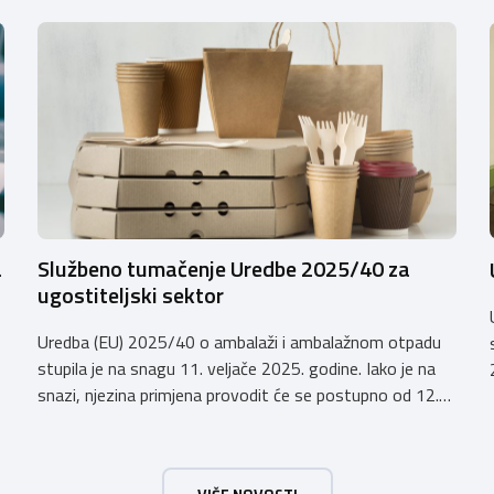
a
Službeno tumačenje Uredbe 2025/40 za
ugostiteljski sektor
Uredba (EU) 2025/40 o ambalaži i ambalažnom otpadu
stupila je na snagu 11. veljače 2025. godine. Iako je na
snazi, njezina primjena provodit će se postupno od 12.
kolovoza 2026.godine. Hrvatska obrtnička komora
zatražila je od Ministarstva zaštite okoliša i zelene
tranzicije službeno tumačenje Uredbe te njen utjecaj na