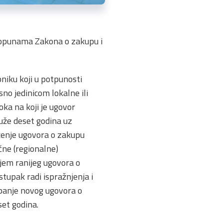
 dopunama Zakona o zakupu i
niku koji u potpunosti
o jedinicom lokalne ili
oka na koji je ugovor
uže deset godina uz
ženje ugovora o zakupu
čne (regionalne)
ljem ranijeg ugovora o
stupak radi ispražnjenja i
panje novog ugovora o
set godina.