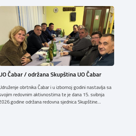
UO Čabar / održana Skupština UO Čabar
Udruženje obrtnika Čabar i u izbornoj godini nastavlja sa
svojim redovnim aktivnostima te je dana 15. svibnja
2026.godine održana redovna sjednica Skupštine
Udruženja obrtnika Čabar na kojoj je usvojeno Izvješće o
radu za 2025.godinu, Godišnje financijsko izvješće za
2025.godinu s Izvješćem Nadzornog odbora i Upitnikom
o funkcioniranju sustava financijskog upravljanja i