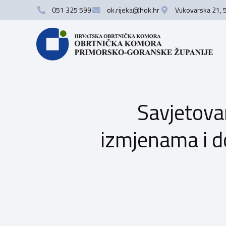
051 325 599
ok.rijeka@hok.hr
Vukovarska 21, 
Savjetova
izmjenama i d