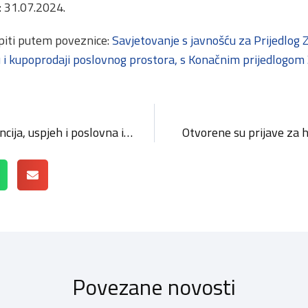
: 31.07.2024.
piti putem poveznice:
Savjetovanje s javnošću za Prijedlog
 kupoprodaji poslovnog prostora, s Konačnim prijedlogom 
Miss Business 2024: Elegancija, uspjeh i poslovna izvrsnost žena u Primorsko-goranskoj županiji
Otvorene su prijave za 
Povezane novosti