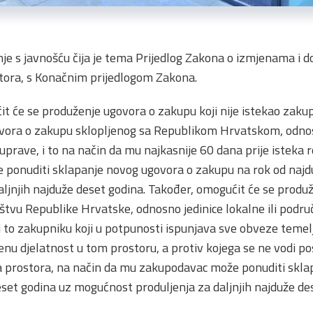
je s javnošću čija je tema Prijedlog Zakona o izmjenama i
tora, s Konačnim prijedlogom Zakona.
 će se produženje ugovora o zakupu koji nije istekao zakup
vora o zakupu sklopljenog sa Republikom Hrvatskom, odnosn
rave, i to na način da mu najkasnije 60 dana prije isteka r
 ponuditi sklapanje novog ugovora o zakupu na rok od najd
ljnjih najduže deset godina. Također, omogućit će se produ
štvu Republike Hrvatske, odnosno jedinice lokalne ili podru
 i to zakupniku koji u potpunosti ispunjava sve obveze teme
enu djelatnost u tom prostoru, a protiv kojega se ne vodi po
a prostora, na način da mu zakupodavac može ponuditi skla
set godina uz mogućnost produljenja za daljnjih najduže de