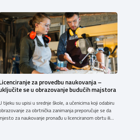
Licenciranje za provedbu naukovanja –
uključite se u obrazovanje budućih majstora
U tijeku su upisi u srednje škole, a učenicima koji odabiru
obrazovanje za obrtnička zanimanja preporučuje se da
mjesto za naukovanje pronađu u licenciranom obrtu ili
pravnoj osobi. Hrvatska obrtnička komora poziva
obrtnike koji još nemaju licenciju da pokrenu postupak