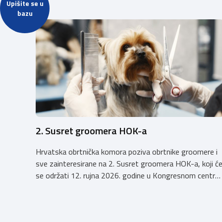
Upišite se u
bazu
2. Susret groomera HOK-a
Hrvatska obrtnička komora poziva obrtnike groomere i
sve zainteresirane na 2. Susret groomera HOK-a, koji ć
se održati 12. rujna 2026. godine u Kongresnom centru
(Gastro Globus) na Zagrebačkom velesajmu. Sudionike
očekuje bogat stručni program s predavanjima
renomiranih domaćih i međunarodnih predavača: U sklop