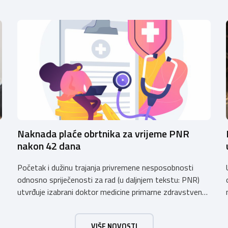
Naknada plaće obrtnika za vrijeme PNR
nakon 42 dana
Početak i dužinu trajanja privremene nesposobnosti
e
odnosno spriječenosti za rad (u daljnjem tekstu: PNR)
utvrđuje izabrani doktor medicine primarne zdravstvene
zaštite (izabrani doktor obiteljske (opće) medicine i
zdravstvene zaštite žena). Razdoblje PNR za koje
u
VIŠE NOVOSTI