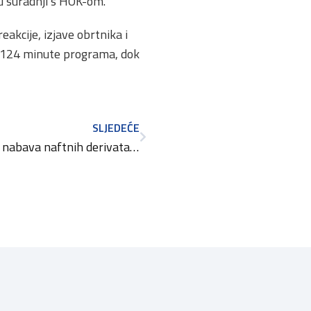
u suradnji s HOK-om.
eakcije, izjave obrtnika i
no 124 minute programa, dok
SLJEDEĆE
CRODUX i HOK: povoljnija nabava naftnih derivata i plina