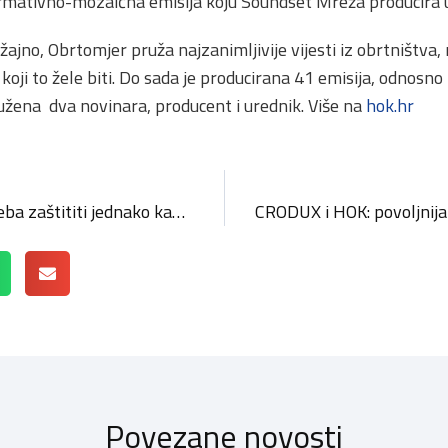
rmativno-mozaična emisija koju Soundset Mreža producira 
žajno, Obrtomjer pruža najzanimljivije vijesti iz obrtništva, r
 koji to žele biti. Do sada je producirana 41 emisija, odnos
dužena dva novinara, producent i urednik. Više na
hok.hr
HOK: Primanja obrtnika treba zaštititi jednako kao i plaće radnika
Povezane novosti