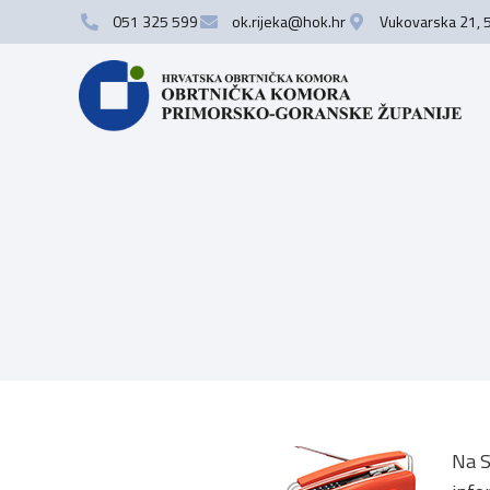
051 325 599
ok.rijeka@hok.hr
Vukovarska 21, 
Na S