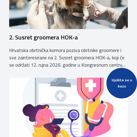
2. Susret groomera HOK-a
Hrvatska obrtnička komora poziva obrtnike groomere i
sve zainteresirane na 2. Susret groomera HOK-a, koji će
se održati 12. rujna 2026. godine u Kongresnom centru
(Gastro Globus) na Zagrebačkom velesajmu. Sudionike
očekuje bogat stručni program s predavanjima
Upišite se u
bazu
renomiranih domaćih i međunarodnih predavača: U sklopu
programa održat će se i panel rasprava „Profesija
groomera: od edukacije […]