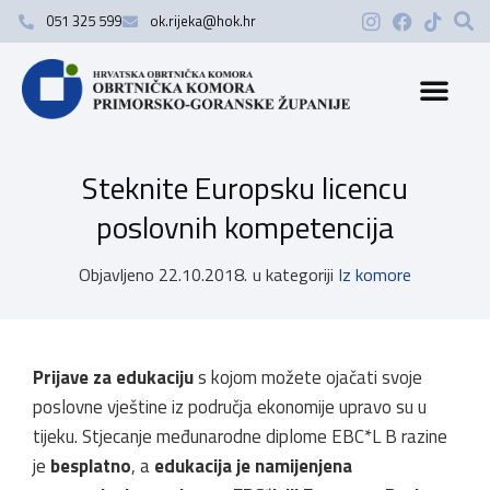
051 325 599
ok.rijeka@hok.hr
Steknite Europsku licencu
poslovnih kompetencija
Objavljeno
22.10.2018.
u kategoriji
Iz komore
Prijave za edukaciju
s kojom možete ojačati svoje
poslovne vještine iz područja ekonomije upravo su u
tijeku. Stjecanje međunarodne diplome EBC*L B razine
je
besplatno
, a
edukacija je namijenjena