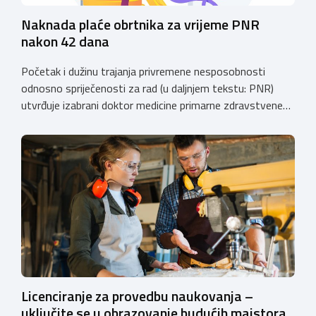
Naknada plaće obrtnika za vrijeme PNR
nakon 42 dana
Početak i dužinu trajanja privremene nesposobnosti
odnosno spriječenosti za rad (u daljnjem tekstu: PNR)
utvrđuje izabrani doktor medicine primarne zdravstvene
zaštite (izabrani doktor obiteljske (opće) medicine i
zdravstvene zaštite žena). Razdoblje PNR za koje
osiguraniku pripada pravo na naknadu plaće u skladu sa
Zakonom o obveznom zdravstvenom osiguranju
(“Narodne novine”, broj: 80/13, 137/13, 98/19, 33/23,
105/25, […]
Licenciranje za provedbu naukovanja –
uključite se u obrazovanje budućih majstora