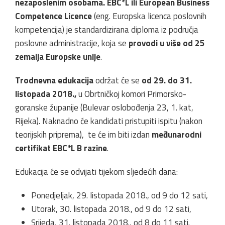
nezaposlenim osobama.
EBC*L ili European Business
Competence Licence
(eng. Europska licenca poslovnih
kompetencija) je standardizirana diploma iz područja
poslovne administracije, koja se
provodi u više od 25
zemalja Europske unije
.
Trodnevna edukacija
održat će se
od 29. do 31.
listopada 2018.,
u Obrtničkoj komori Primorsko-
goranske županije (Bulevar oslobođenja 23, 1. kat,
Rijeka). Naknadno će kandidati pristupiti ispitu (nakon
teorijskih priprema), te će im biti izdan
međunarodni
certifikat EBC*L B razine
.
Edukacija će se odvijati tijekom sljedećih dana:
Ponedjeljak, 29. listopada 2018., od 9 do 12 sati,
Utorak, 30. listopada 2018., od 9 do 12 sati,
Srijeda, 31. listopada 2018., od 8 do 11 sati.