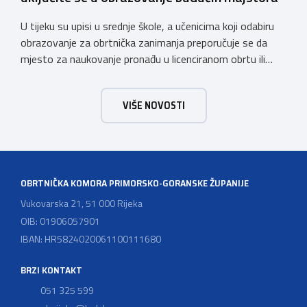
U tijeku su upisi u srednje škole, a učenicima koji odabiru
obrazovanje za obrtnička zanimanja preporučuje se da
mjesto za naukovanje pronađu u licenciranom obrtu ili
pravnoj osobi. Hrvatska obrtnička komora poziva obrtnike
koji još nemaju licenciju da pokrenu postupak
VIŠE NOVOSTI
licenciranja kako bi budućim učenicima omogućili
kvalitetno i sigurno stjecanje praktičnih znanja, a
istodobno ulagali u razvoj […]
OBRTNIČKA KOMORA PRIMORSKO-GORANSKE ŽUPANIJE
Vukovarska 21, 51 000 Rijeka
OIB: 01906057901
IBAN: HR5824020061100111680
BRZI KONTAKT
051 325 599