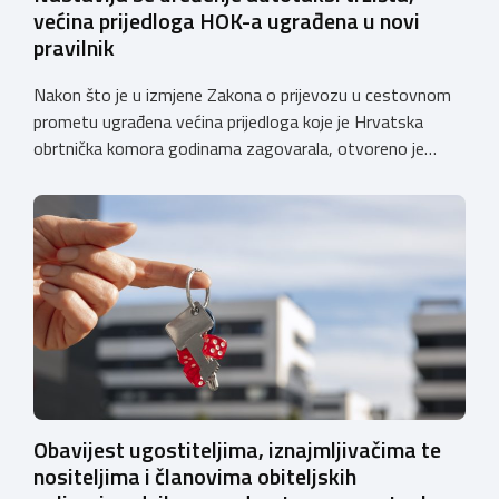
većina prijedloga HOK-a ugrađena u novi
pravilnik
Nakon što je u izmjene Zakona o prijevozu u cestovnom
prometu ugrađena većina prijedloga koje je Hrvatska
obrtnička komora godinama zagovarala, otvoreno je
javno e-savjetovanje o Nacrtu pravilnika o izmjenama i
dopunama Pravilnika o posebnim uvjetima za vozila
kojima se obavlja javni cestovni prijevoz i prijevoz za
vlastite potrebe. Komora će se i u ovom […]
Obavijest ugostiteljima, iznajmljivačima te
nositeljima i članovima obiteljskih