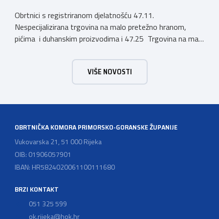
Obrtnici s registriranom djelatnošću 47.11.
Nespecijalizirana trgovina na malo pretežno hranom,
pićima i duhanskim proizvodima i 47.25 Trgovina na malo
pićima, koji putem webshopa prodaju alkoholna pića, pića
koja sadrže alkohol i energetska pića dužni su uskladiti
VIŠE NOVOSTI
svoje poslovne procese i osigurati tehničko rješenje za
vjerodostojnu provjeru punoljetnosti kupca putem
sustava e-Građani ili putem mobilne […]
OBRTNIČKA KOMORA PRIMORSKO-GORANSKE ŽUPANIJE
Vukovarska 21, 51 000 Rijeka
OIB: 01906057901
IBAN: HR5824020061100111680
BRZI KONTAKT
051 325 599
ok.rijeka@hok.hr