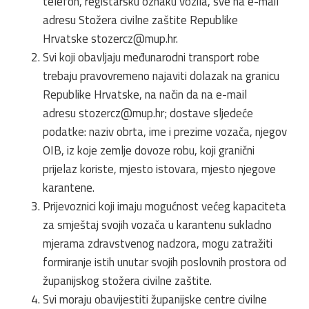
telefon, registarsku oznaku vozila, sve na e-mail
adresu Stožera civilne zaštite Republike
Hrvatske
stozercz@mup.hr
.
Svi koji obavljaju međunarodni transport robe
trebaju pravovremeno najaviti dolazak na granicu
Republike Hrvatske, na način da na e-mail
adresu
stozercz@mup.hr
; dostave sljedeće
podatke: naziv obrta, ime i prezime vozača, njegov
OIB, iz koje zemlje dovoze robu, koji granični
prijelaz koriste, mjesto istovara, mjesto njegove
karantene.
Prijevoznici koji imaju mogućnost većeg kapaciteta
za smještaj svojih vozača u karantenu sukladno
mjerama zdravstvenog nadzora, mogu zatražiti
formiranje istih unutar svojih poslovnih prostora od
županijskog stožera civilne zaštite.
Svi moraju obavijestiti županijske centre civilne