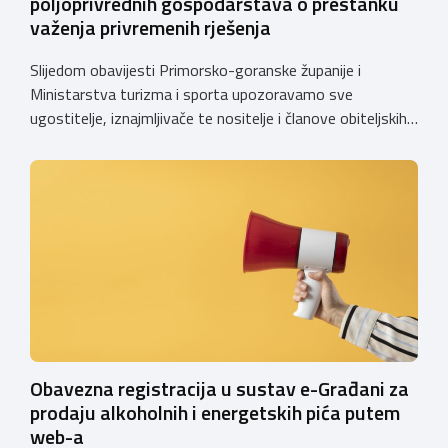
poljoprivrednih gospodarstava o prestanku
važenja privremenih rješenja
Slijedom obavijesti Primorsko-goranske županije i
Ministarstva turizma i sporta upozoravamo sve
ugostitelje, iznajmljivače te nositelje i članove obiteljskih
poljoprivrednih gospodarstava o prestanku važenja
privremenih rješenja izdanih sukladno Zakonu o
ugostiteljskoj djelatnosti. Ministarstvo podsjeća da se od
1. siječnja 2025. godine više ne mogu podnositi novi
zahtjevi za izdavanje privremenih rješenja, dok već izdana
privremena rješenja […]
Obavezna registracija u sustav e-Građani za
prodaju alkoholnih i energetskih pića putem
web-a