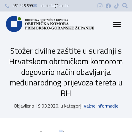
051 325 599
ok.rijeka@hok.hr
Stožer civilne zaštite u suradnji s
Hrvatskom obrtničkom komorom
dogovorio način obavljanja
međunarodnog prijevoza tereta u
RH
Objavljeno
19.03.2020.
u kategoriji
Važne informacije