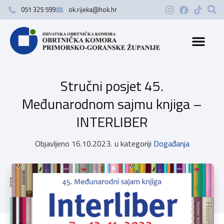
051 325 599
ok.rijeka@hok.hr
Stručni posjet 45.
Međunarodnom sajmu knjiga –
INTERLIBER
Objavljeno
16.10.2023.
u kategoriji
Događanja