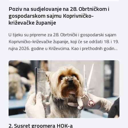
Poziv na sudjelovanje na 28. Obrtničkom i
gospodarskom sajmu Koprivničko-
križevačke županije
U tijeku su pripreme za 28. Obrtnički i gospodarski sajam
Koprivničko-križevačke županije, koji će se održati 18. i 19.
rujna 2026. godine u Križevcima. Kao i prethodnih godina,
sajam će okupiti veliki broj obrtnika iz svih krajeva
Hrvatske te predstaviti raznolikost i kvalitetu hrvatskog
obrtništva. Uz bogatu izlagačku ponudu i ove godine
priprema se raznovrstan […]
2. Susret groomera HOK-a