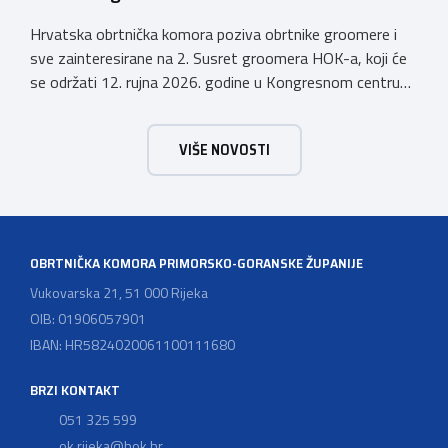
Hrvatska obrtnička komora poziva obrtnike groomere i
sve zainteresirane na 2. Susret groomera HOK-a, koji će
se održati 12. rujna 2026. godine u Kongresnom centru
(Gastro Globus) na Zagrebačkom velesajmu. Sudionike
očekuje bogat stručni program s predavanjima
VIŠE NOVOSTI
renomiranih domaćih i međunarodnih predavača: U sklopu
programa održat će se i panel rasprava „Profesija
groomera: od edukacije […]
OBRTNIČKA KOMORA PRIMORSKO-GORANSKE ŽUPANIJE
Vukovarska 21, 51 000 Rijeka
OIB: 01906057901
IBAN: HR5824020061100111680
BRZI KONTAKT
051 325 599
ok.rijeka@hok.hr