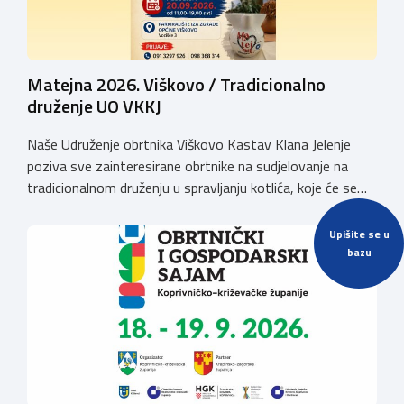
Matejna 2026. Viškovo / Tradicionalno
druženje UO VKKJ
Naše Udruženje obrtnika Viškovo Kastav Klana Jelenje
poziva sve zainteresirane obrtnike na sudjelovanje na
tradicionalnom druženju u spravljanju kotlića, koje će se
održati povodom obilježavanja blagdana Sv. Mateja na
Viškovu, u nedjelju dana 20. rujna 2026. godine
Upišite se u
(parkiralište iza zgrade Općine Viškovo, Vozišće
bazu
3).Kotizacija iznosi 20,00 EUR po ekipI te uključuje 2 kg
mesa divljači, […]