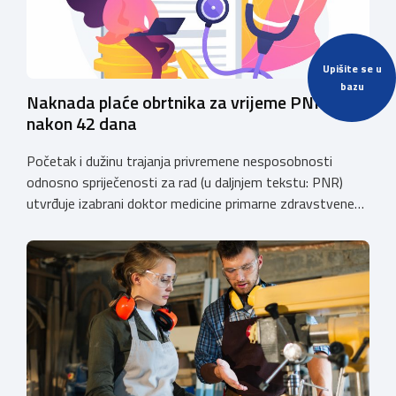
Upišite se u
bazu
Naknada plaće obrtnika za vrijeme PNR
nakon 42 dana
Početak i dužinu trajanja privremene nesposobnosti
odnosno spriječenosti za rad (u daljnjem tekstu: PNR)
utvrđuje izabrani doktor medicine primarne zdravstvene
zaštite (izabrani doktor obiteljske (opće) medicine i
zdravstvene zaštite žena). Razdoblje PNR za koje
osiguraniku pripada pravo na naknadu plaće u skladu sa
Zakonom o obveznom zdravstvenom osiguranju
(“Narodne novine”, broj: 80/13, 137/13, 98/19, 33/23,
105/25, […]