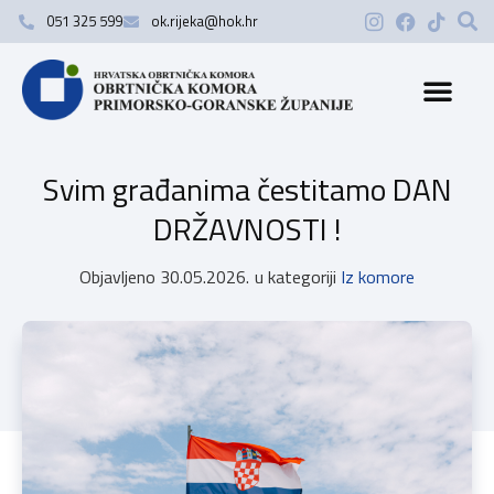
051 325 599
ok.rijeka@hok.hr
Svim građanima čestitamo DAN
DRŽAVNOSTI !
Objavljeno
30.05.2026.
u kategoriji
Iz komore