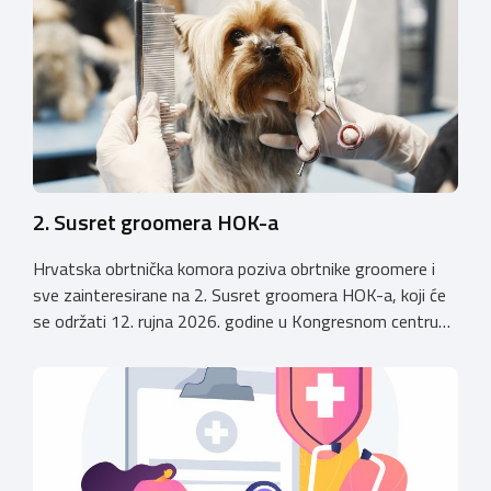
2. Susret groomera HOK-a
Hrvatska obrtnička komora poziva obrtnike groomere i
sve zainteresirane na 2. Susret groomera HOK-a, koji će
se održati 12. rujna 2026. godine u Kongresnom centru
(Gastro Globus) na Zagrebačkom velesajmu. Sudionike
očekuje bogat stručni program s predavanjima
renomiranih domaćih i međunarodnih predavača: U sklopu
programa održat će se i panel rasprava „Profesija
groomera: od edukacije […]