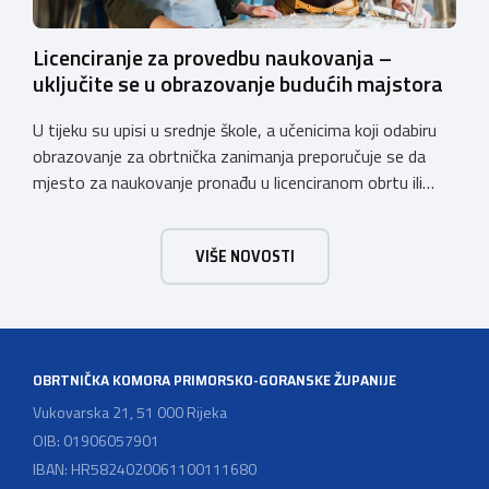
Licenciranje za provedbu naukovanja –
uključite se u obrazovanje budućih majstora
U tijeku su upisi u srednje škole, a učenicima koji odabiru
obrazovanje za obrtnička zanimanja preporučuje se da
mjesto za naukovanje pronađu u licenciranom obrtu ili
pravnoj osobi. Hrvatska obrtnička komora poziva obrtnike
koji još nemaju licenciju da pokrenu postupak
VIŠE NOVOSTI
licenciranja kako bi budućim učenicima omogućili
kvalitetno i sigurno stjecanje praktičnih znanja, a
istodobno ulagali u razvoj […]
OBRTNIČKA KOMORA PRIMORSKO-GORANSKE ŽUPANIJE
Vukovarska 21, 51 000 Rijeka
OIB: 01906057901
IBAN: HR5824020061100111680