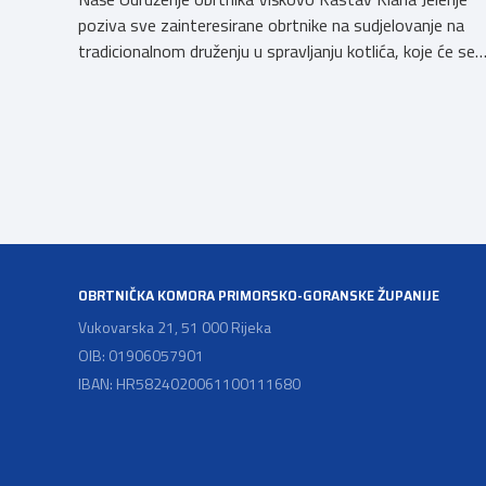
poziva sve zainteresirane obrtnike na sudjelovanje na
tradicionalnom druženju u spravljanju kotlića, koje će se
održati povodom obilježavanja blagdana Sv. Mateja na
Viškovu, u nedjelju dana 20. rujna 2026. godine
(parkiralište iza zgrade Općine Viškovo, Vozišće
3).Kotizacija iznosi 20,00 EUR po ekipI te uključuje 2 kg
mesa divljači, […]
OBRTNIČKA KOMORA PRIMORSKO-GORANSKE ŽUPANIJE
Vukovarska 21, 51 000 Rijeka
OIB: 01906057901
IBAN: HR5824020061100111680