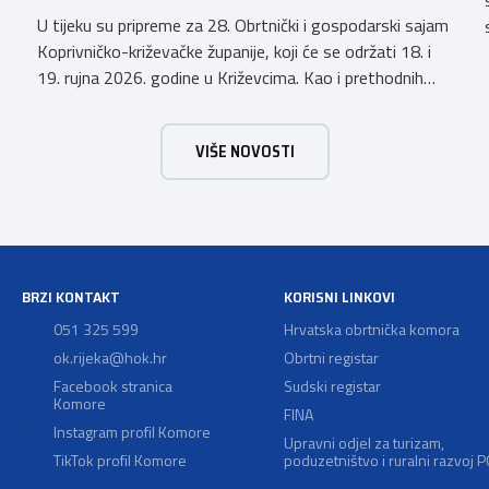
U tijeku su pripreme za 28. Obrtnički i gospodarski sajam
Koprivničko-križevačke županije, koji će se održati 18. i
19. rujna 2026. godine u Križevcima. Kao i prethodnih
godina, sajam će okupiti veliki broj obrtnika iz svih
krajeva Hrvatske te predstaviti raznolikost i kvalitetu
VIŠE NOVOSTI
hrvatskog obrtništva. Uz bogatu izlagačku ponudu i ove
godine priprema se raznovrstan […]
BRZI KONTAKT
KORISNI LINKOVI
051 325 599
Hrvatska obrtnička komora
ok.rijeka@hok.hr
Obrtni registar
Facebook stranica
Sudski registar
Komore
FINA
Instagram profil Komore
Upravni odjel za turizam,
TikTok profil Komore
poduzetništvo i ruralni razvoj 