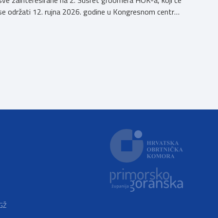
sve zainteresirane na 2. Susret groomera HOK-a, koji će
se održati 12. rujna 2026. godine u Kongresnom centru
(Gastro Globus) na Zagrebačkom velesajmu. Sudionike
očekuje bogat stručni program s predavanjima
renomiranih domaćih i međunarodnih predavača: U sklopu
programa održat će se i panel rasprava „Profesija
groomera: od edukacije […]
PGŽ