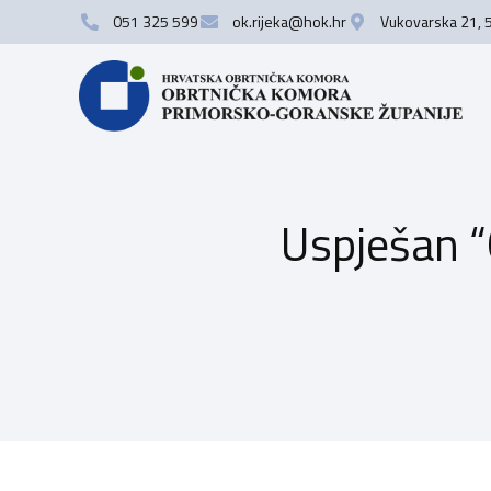
051 325 599
ok.rijeka@hok.hr
Vukovarska 21, 
Uspješan “