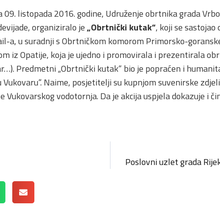
 09. listopada 2016. godine, Udruženje obrtnika grada Vrbo
evijade, organiziralo je
„Obrtnički kutak“
, koji se sastojao
ail-a, u suradnji s Obrtničkom komorom Primorsko-goranske
om iz Opatije, koja je ujedno i promovirala i prezentirala o
r…). Predmetni „Obrtnički kutak“ bio je popraćen i human
 Vukovaru“. Naime, posjetitelji su kupnjom suvenirske zdje
e Vukovarskog vodotornja. Da je akcija uspjela dokazuje i č