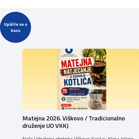
Upišite se u
bazu
Matejna 2026. Viškovo / Tradicionalno
druženje UO VKKJ
Naše Udruženje obrtnika Viškovo Kastav Klana Jelenje