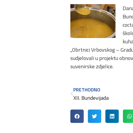
Dana
Bund
coct
škol
kuha
„Obrtnici Vrbovskog – Gradu
sudjelovali u projektu obnov
suvenirske zdjelice.
PRETHODNO
XII. Bundevijada