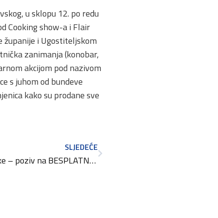
vskog, u sklopu 12. po redu
 od Cooking show-a i Flair
 županije i Ugostiteljskom
brtnička zanimanja (konobar,
itarnom akcijom pod nazivom
lice s juhom od bundeve
injenica kako su prodane sve
SLJEDEĆE
Poslovni uzlet grada Rijeke – poziv na BESPLATNE edukacije