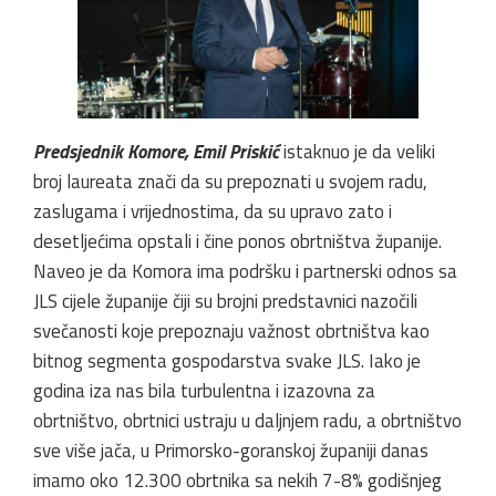
Predsjednik Komore, Emil Priskić
istaknuo je da veliki
broj laureata znači da su prepoznati u svojem radu,
zaslugama i vrijednostima, da su upravo zato i
desetljećima opstali i čine ponos obrtništva županije.
Naveo je da Komora ima podršku i partnerski odnos sa
JLS cijele županije čiji su brojni predstavnici nazočili
svečanosti koje prepoznaju važnost obrtništva kao
bitnog segmenta gospodarstva svake JLS. Iako je
godina iza nas bila turbulentna i izazovna za
obrtništvo, obrtnici ustraju u daljnjem radu, a obrtništvo
sve više jača, u Primorsko-goranskoj županiji danas
imamo oko 12.300 obrtnika sa nekih 7-8% godišnjeg