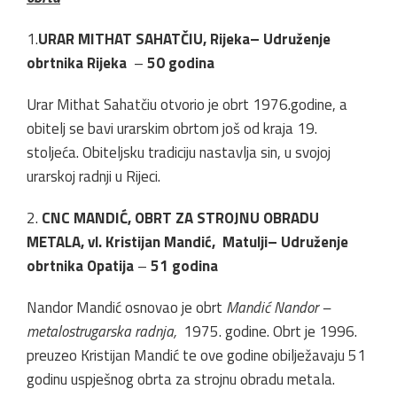
1.
URAR MITHAT SAHATČIU, Rijeka– Udruženje
obrtnika Rijeka
–
50 godina
Urar Mithat Sahatčiu otvorio je obrt 1976.godine, a
obitelj se bavi urarskim obrtom još od kraja 19.
stoljeća. Obiteljsku tradiciju nastavlja sin, u svojoj
urarskoj radnji u Rijeci.
2.
CNC MANDIĆ, OBRT ZA STROJNU OBRADU
METALA, vl. Kristijan Mandić, Matulji– Udruženje
obrtnika Opatija
–
51 godina
Nandor Mandić osnovao je obrt
Mandić Nandor –
metalostrugarska radnja,
1975. godine. Obrt je 1996.
preuzeo Kristijan Mandić te ove godine obilježavaju 51
godinu uspješnog obrta za strojnu obradu metala.