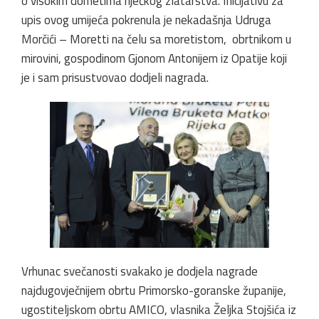
o visokim dometima riječkog zlatarstva. Inicijativu za
upis ovog umijeća pokrenula je nekadašnja Udruga
Morčići – Moretti na čelu sa moretistom, obrtnikom u
mirovini, gospodinom Gjonom Antonijem iz Opatije koji
je i sam prisustvovao dodjeli nagrada.
Vrhunac svečanosti svakako je dodjela nagrade
najdugovječnijem obrtu Primorsko-goranske županije,
ugostiteljskom obrtu AMICO, vlasnika Željka Stojšića iz