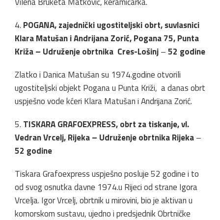
Vilena Bruketa Matković, keramičarka.
4.
POGANA, zajednički ugostiteljski obrt, suvlasnici
Klara Matušan i Andrijana Zorić, Pogana 75, Punta
Križa – Udruženje obrtnika Cres-Lošinj
–
52 godine
Zlatko i Danica Matušan su 1974.godine otvorili
ugostiteljski objekt Pogana u Punta Križi, a danas obrt
uspješno vode kćeri Klara Matušan i Andrijana Zorić.
5.
TISKARA GRAFOEXPRESS, obrt za tiskanje, vl.
Vedran Vrcelj, Rijeka –
Udruženje obrtnika Rijeka
–
52 godine
Tiskara Grafoexpress uspješno posluje 52 godine i to
od svog osnutka davne 1974.u Rijeci od strane Igora
Vrcelja. Igor Vrcelj, obrtnik u mirovini, bio je aktivan u
komorskom sustavu, ujedno i predsjednik Obrtničke