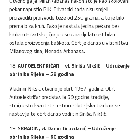
Otvorio ga je Milan Arbanas nakon što je kao školovani
pekar napustio PIK. Privatnici tada nisu smjeli
proizvoditi proizvode teže od 250 grama, a to je bilo
premalo za kruh. Tako je nastala jedina pekara bez
kruha u Hrvatskoj čija je osnovna djelatnost bila i
ostala proizvodnja baškota. Obrt je danas u vlasništvu
Milanovog sina, Nenada Arbanasa.
18.
AUTOELEKTRIČAR – vl. Siniša Nikšić – Udruženje
obrtnika Rijeka
–
59 godina
Vladimir Nikšić otvorio je obrt 1967. godine. Obrt
Autoelektričar predstavlja 59 godina tradicije,
stručnosti i kvalitete u struci. Obiteljska tradicija se
nastavlja te obrt danas vodi sin Siniša Nikšić.
19.
SKRADIN, vl. Damir Grozdanić – Udruženje
obrtnika Rijeka
–
60 godina