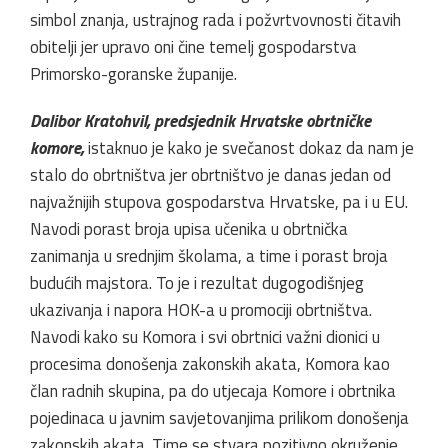
simbol znanja, ustrajnog rada i požvrtvovnosti čitavih
obitelji jer upravo oni čine temelj gospodarstva
Primorsko-goranske županije.
Dalibor Kratohvil, predsjednik Hrvatske obrtničke
komore,
istaknuo je kako je svečanost dokaz da nam je
stalo do obrtništva jer obrtništvo je danas jedan od
najvažnijih stupova gospodarstva Hrvatske, pa i u EU.
Navodi porast broja upisa učenika u obrtnička
zanimanja u srednjim školama, a time i porast broja
budućih majstora. To je i rezultat dugogodišnjeg
ukazivanja i napora HOK-a u promociji obrtništva.
Navodi kako su Komora i svi obrtnici važni dionici u
procesima donošenja zakonskih akata, Komora kao
član radnih skupina, pa do utjecaja Komore i obrtnika
pojedinaca u javnim savjetovanjima prilikom donošenja
zakonskih akata. Time se stvara pozitivno okruženje