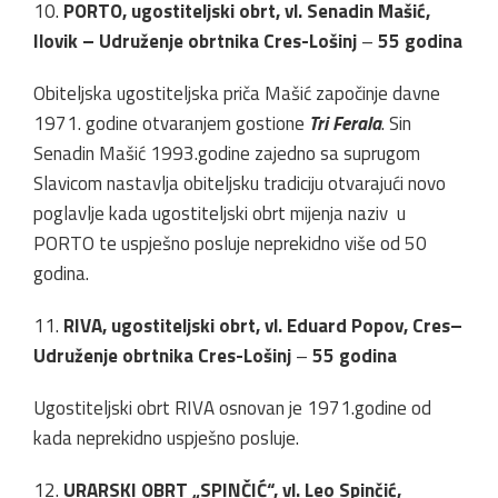
10.
PORTO, ugostiteljski obrt, vl. Senadin Mašić,
Ilovik – Udruženje obrtnika Cres-Lošinj
–
55 godina
Obiteljska ugostiteljska priča Mašić započinje davne
1971. godine otvaranjem gostione
Tri Ferala
. Sin
Senadin Mašić 1993.godine zajedno sa suprugom
Slavicom nastavlja obiteljsku tradiciju otvarajući novo
poglavlje kada ugostiteljski obrt mijenja naziv u
PORTO te uspješno posluje neprekidno više od 50
godina.
11.
RIVA, ugostiteljski obrt, vl. Eduard Popov, Cres–
Udruženje obrtnika Cres-Lošinj
–
55 godina
Ugostiteljski obrt RIVA osnovan je 1971.godine od
kada neprekidno uspješno posluje.
12.
URARSKI OBRT „SPINČIĆ“, vl. Leo Spinčić,