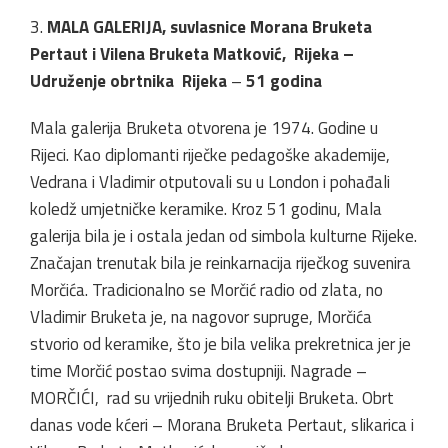
3.
MALA GALERIJA, suvlasnice Morana Bruketa
Pertaut i Vilena Bruketa Matković, Rijeka –
Udruženje obrtnika Rijeka
–
51 godina
Mala galerija Bruketa otvorena je 1974. Godine u
Rijeci. Kao diplomanti riječke pedagoške akademije,
Vedrana i Vladimir otputovali su u London i pohađali
koledž umjetničke keramike. Kroz 51 godinu, Mala
galerija bila je i ostala jedan od simbola kulturne Rijeke.
Značajan trenutak bila je reinkarnacija riječkog suvenira
Morčića. Tradicionalno se Morčić radio od zlata, no
Vladimir Bruketa je, na nagovor supruge, Morčića
stvorio od keramike, što je bila velika prekretnica jer je
time Morčić postao svima dostupniji. Nagrade –
MORČIĆI, rad su vrijednih ruku obitelji Bruketa. Obrt
danas vode kćeri – Morana Bruketa Pertaut, slikarica i