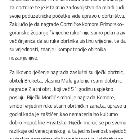
za obrtnike te je istaknuo zadovoljstvo da mladi ljudi
svoje poduzetničke početke vide upravo u obrtništvu.
Zaključio je da nagrade Obrtničke komore Primorsko-
goranske županije “Vrijedne ruke” nije samo puki naziv
već činjenica da su ruke obrtnika uistinu vrijedne, te da
su vrijednosti, znanje i kompetencije obrtnika
nezamjenjive.
Za likovno rješenje nagrada zaslužni su riječki obrtnici,
obitelj Bruketa, vlasnici Male galerije i sami dobitnici
nagrade Zlatni obrt, koji već 51 godinu uspješno
posluju. Riječki Morčić simbol je nagrada Komore,
simbol vrijednih ruku starih obrtničkih zanata, upravo u
godini kada je zaštićen kao nematerijalno kulturno
dobro Republike Hrvatske. Riječki morčić se po svemu
razlikuje od venecijanskog, a ta jedinstvenost svjedoči