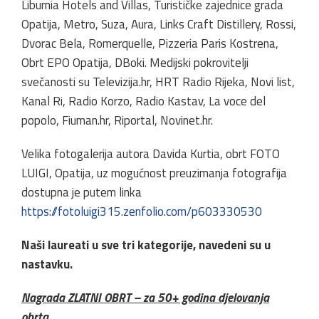
Liburnia Hotels and Villas, Turističke zajednice grada
Opatija, Metro, Suza, Aura, Links Craft Distillery, Rossi,
Dvorac Bela, Romerquelle, Pizzeria Paris Kostrena,
Obrt EPO Opatija, DBoki. Medijski pokrovitelji
svečanosti su Televizija.hr, HRT Radio Rijeka, Novi list,
Kanal Ri, Radio Korzo, Radio Kastav, La voce del
popolo, Fiuman.hr, Riportal, Novinet.hr.
Velika fotogalerija autora Davida Kurtia, obrt FOTO
LUIGI, Opatija, uz mogućnost preuzimanja fotografija
dostupna je putem linka
https://fotoluigi315.zenfolio.com/p603330530
Naši laureati u sve tri kategorije, navedeni su u
nastavku.
Nagrada ZLATNI OBRT – za 50+ godina djelovanja
obrta