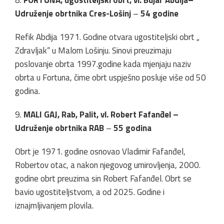
8.
FORTUNA, ugostiteljski obrt, vl. Bujar Abdija–
Udruženje obrtnika Cres-Lošinj
–
54 godine
Refik Abdija 1971. Godine otvara ugostiteljski obrt „
Zdravljak“ u Malom Lošinju. Sinovi preuzimaju
poslovanje obrta 1997.godine kada mjenjaju naziv
obrta u Fortuna, čime obrt uspješno posluje više od 50
godina.
9.
MALI GAJ, Rab, Palit, vl. Robert Fafanđel –
Udruženje obrtnika RAB
–
55 godina
Obrt je 1971. godine osnovao Vladimir Fafanđel,
Robertov otac, a nakon njegovog umirovljenja, 2000.
godine obrt preuzima sin Robert Fafanđel. Obrt se
bavio ugostiteljstvom, a od 2025. Godine i
iznajmljivanjem plovila.