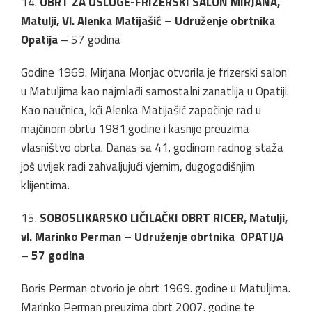
14.
OBRT ZA USLUGE-FRIZERSKI SALON MIRJANA,
Matulji, Vl. Alenka Matijašić – Udruženje obrtnika
Opatija
– 57 godina
Godine 1969. Mirjana Monjac otvorila je frizerski salon
u Matuljima kao najmlađi samostalni zanatlija u Opatiji.
Kao naučnica, kći Alenka Matijašić započinje rad u
majčinom obrtu 1981.godine i kasnije preuzima
vlasništvo obrta. Danas sa 41. godinom radnog staža
još uvijek radi zahvaljujući vjernim, dugogodišnjim
klijentima.
15.
SOBOSLIKARSKO LIČILAČKI OBRT RICER, Matulji,
vl. Marinko Perman – Udruženje obrtnika OPATIJA
–
57 godina
Boris Perman otvorio je obrt 1969. godine u Matuljima.
Marinko Perman preuzima obrt 2007. godine te