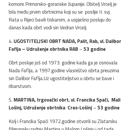
komore Primorsko-goranske županije. Obitelj Vrcelj je
bila među prvim obrtnicima koji su se poslije II. svj.
Rata u Rijeci bavili tiskarom, a uspješno posluju do
danas kada obrt vodi sin Vedran Vrcelj.
4.
UGOSTITELJSKI OBRT NADA, Palit, Rab, vl. Dalibor
Faflja – Udruženje obrtnika RAB
–
53 godine
Obrt posluje još od 1973. godine kada ga je osnovala
Nada Faflja, a 1997.godine vlasništvo obrta preuzima
sin Dalibor Faflja.Uz ugostiteljstvo u obrtu se bave i
ribarstvom.
5.
MARTINA, trgovački obrt, vl. Francika Spaći, Mali
Lošinj, Udruženje obrtnika Cres-Lošinj
–
53 godine
Kolj i Francika Spaći 1972.godine otvorili su Zlatarsku
filigransku radnju Martina u Malom Lošinju i od tada