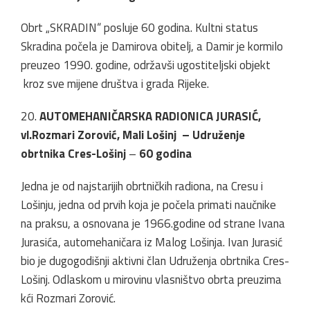
Obrt „SKRADIN“ posluje 60 godina. Kultni status
Skradina počela je Damirova obitelj, a Damir je kormilo
preuzeo 1990. godine, održavši ugostiteljski objekt
kroz sve mijene društva i grada Rijeke.
20.
AUTOMEHANIČARSKA RADIONICA JURASIĆ,
vl.Rozmari Zorović, Mali Lošinj – Udruženje
obrtnika Cres-Lošinj
–
60 godina
Jedna je od najstarijih obrtničkih radiona, na Cresu i
Lošinju, jedna od prvih koja je počela primati naučnike
na praksu, a osnovana je 1966.godine od strane Ivana
Jurasića, automehaničara iz Malog Lošinja. Ivan Jurasić
bio je dugogodišnji aktivni član Udruženja obrtnika Cres-
Lošinj. Odlaskom u mirovinu vlasništvo obrta preuzima
kći Rozmari Zorović.