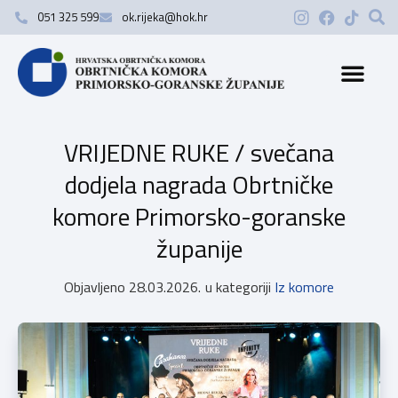
051 325 599
ok.rijeka@hok.hr
VRIJEDNE RUKE / svečana
dodjela nagrada Obrtničke
komore Primorsko-goranske
županije
Objavljeno
28.03.2026.
u kategoriji
Iz komore