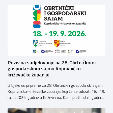
održati povodom obilježavanja blagdana Sv. Mateja na
Viškovu, u nedjelju dana 20. rujna 2026. godine
(parkiralište iza zgrade Općine Viškovo, Vozišće
3).Kotizacija iznosi 20,00 EUR po ekipI te uključuje 2 kg
mesa divljači, […]
Poziv na sudjelovanje na 28. Obrtničkom i
gospodarskom sajmu Koprivničko-
križevačke županije
U tijeku su pripreme za 28. Obrtnički i gospodarski sajam
Koprivničko-križevačke županije, koji će se održati 18. i 19.
rujna 2026. godine u Križevcima. Kao i prethodnih godina,
sajam će okupiti veliki broj obrtnika iz svih krajeva
Hrvatske te predstaviti raznolikost i kvalitetu hrvatskog