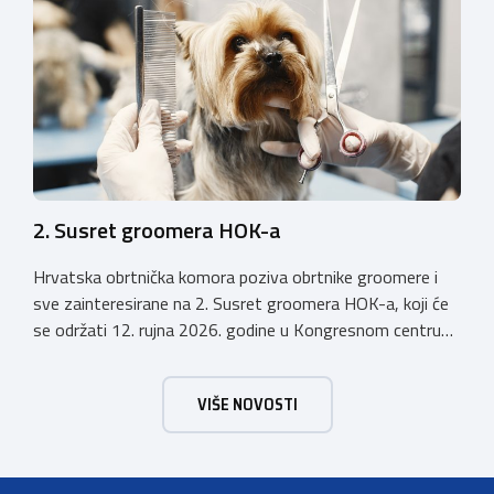
obrtništva. Uz bogatu izlagačku ponudu i ove godine
priprema se raznovrstan […]
2. Susret groomera HOK-a
Hrvatska obrtnička komora poziva obrtnike groomere i
sve zainteresirane na 2. Susret groomera HOK-a, koji će
se održati 12. rujna 2026. godine u Kongresnom centru
(Gastro Globus) na Zagrebačkom velesajmu. Sudionike
očekuje bogat stručni program s predavanjima
VIŠE NOVOSTI
renomiranih domaćih i međunarodnih predavača: U sklopu
programa održat će se i panel rasprava „Profesija
groomera: od edukacije […]