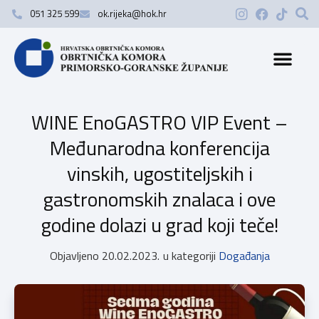
051 325 599
ok.rijeka@hok.hr
WINE EnoGASTRO VIP Event –
Međunarodna konferencija
vinskih, ugostiteljskih i
gastronomskih znalaca i ove
godine dolazi u grad koji teče!
Objavljeno
20.02.2023.
u kategoriji
Događanja