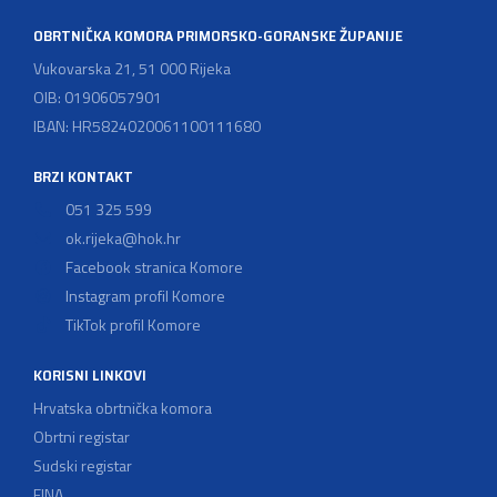
OBRTNIČKA KOMORA PRIMORSKO-GORANSKE ŽUPANIJE
Vukovarska 21, 51 000 Rijeka
OIB: 01906057901
IBAN: HR5824020061100111680
BRZI KONTAKT
051 325 599
ok.rijeka@hok.hr
Facebook stranica Komore
Instagram profil Komore
TikTok profil Komore
KORISNI LINKOVI
Hrvatska obrtnička komora
Obrtni registar
Sudski registar
FINA