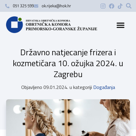
051 325 599
ok.rijeka@hok.hr
Državno natjecanje frizera i
kozmetičara 10. ožujka 2024. u
Zagrebu
Objavljeno
09.01.2024.
u kategoriji
Događanja