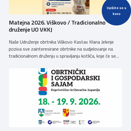
Upišite se u
bazu
Matejna 2026. Viškovo / Tradicionalno
druženje UO VKKJ
Naše Udruženje obrtnika Viškovo Kastav Klana Jelenje
poziva sve zainteresirane obrtnike na sudjelovanje na
tradicionalnom druženju u spravljanju kotlića, koje će se
održati povodom obilježavanja blagdana Sv. Mateja na
Viškovu, u nedjelju dana 20. rujna 2026. godine
(parkiralište iza zgrade Općine Viškovo, Vozišće
3).Kotizacija iznosi 20,00 EUR po ekipI te uključuje 2 kg
mesa divljači, […]