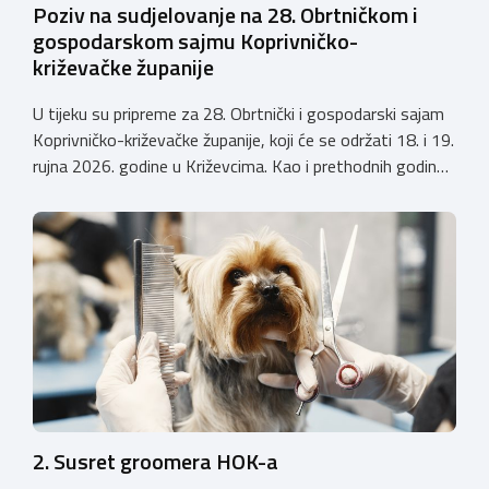
Poziv na sudjelovanje na 28. Obrtničkom i
gospodarskom sajmu Koprivničko-
križevačke županije
U tijeku su pripreme za 28. Obrtnički i gospodarski sajam
Koprivničko-križevačke županije, koji će se održati 18. i 19.
rujna 2026. godine u Križevcima. Kao i prethodnih godina,
sajam će okupiti veliki broj obrtnika iz svih krajeva
Hrvatske te predstaviti raznolikost i kvalitetu hrvatskog
obrtništva. Uz bogatu izlagačku ponudu i ove godine
priprema se raznovrstan […]
2. Susret groomera HOK-a