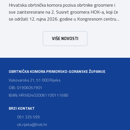
Hrvatska obrtnička komora poziva obrtnike groomere i
sve zainteresirane na 2. Susret groomera HOK-a, koji će
se održati 12. rujna 2026. godine u Kongresnom centru
(Gastro Globus) na Zagrebačkom velesajmu. Sudionike
očekuje bogat stručni program s predavanjima
VIŠE NOVOSTI
renomiranih domaćih i međunarodnih predavača: U sklopu
programa održat će se i panel rasprava „Profesija
groomera: od edukacije […]
OBRTNIČKA KOMORA PRIMORSKO-GORANSKE ŽUPANIJE
Vukovarska 21, 51 000 Rijeka
OIB: 01906057901
IBAN: HR5824020061100111680
BRZI KONTAKT
051 325 599
ok.rijeka@hok.hr