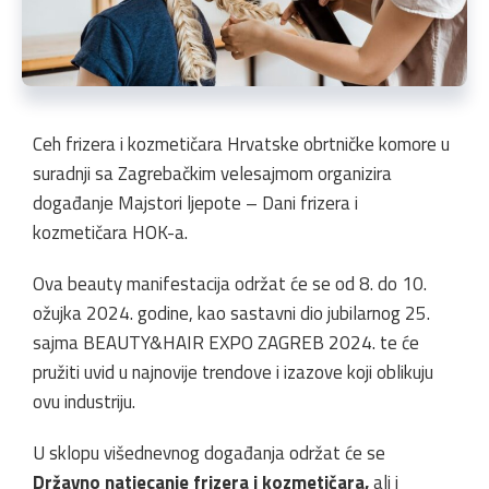
Ceh frizera i kozmetičara Hrvatske obrtničke komore u
suradnji sa Zagrebačkim velesajmom organizira
događanje Majstori ljepote – Dani frizera i
kozmetičara HOK-a.
Ova beauty manifestacija održat će se od 8. do 10.
ožujka 2024. godine, kao sastavni dio jubilarnog 25.
sajma BEAUTY&HAIR EXPO ZAGREB 2024. te će
pružiti uvid u najnovije trendove i izazove koji oblikuju
ovu industriju.
U sklopu višednevnog događanja održat će se
Državno natjecanje frizera i kozmetičara,
ali i