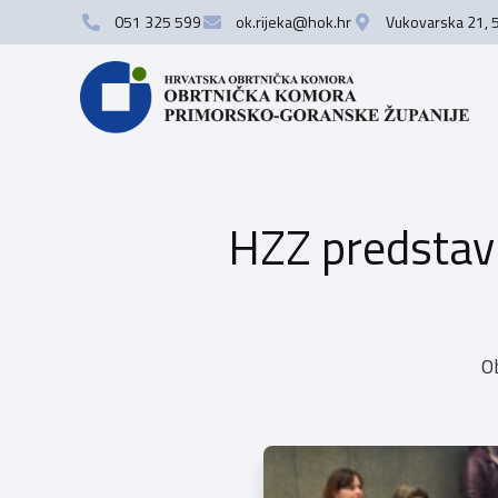
051 325 599
ok.rijeka@hok.hr
Vukovarska 21, 
HZZ predstavi
O