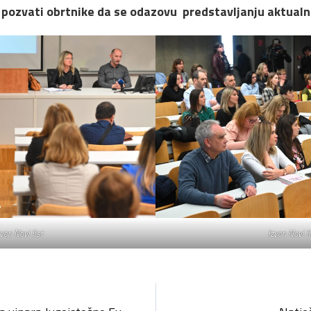
 i pozvati obrtnike da se odazovu predstavljanju aktualn
vor: Novi list
Izvor: Novi l