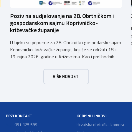
Poziv na sudjelovanje na 28. Obrtničkom i
gospodarskom sajmu Koprivničko-
križevačke županije
U tijeku su pripreme za 28. Obrtnički i gospodarski sajam
Koprivničko-križevačke županije, koji će se održati 18. i
19. rujna 2026. godine u Križevcima. Kao i prethodnih
godina, sajam će okupiti veliki broj obrtnika iz svih
krajeva Hrvatske te predstaviti raznolikost i kvalitetu
VIŠE NOVOSTI
hrvatskog obrtništva. Uz bogatu izlagačku ponudu i ove
godine priprema se raznovrstan […]
BRZI KONTAKT
KORISNI LINKOVI
051 325 599
Hrvatska obrtnička komora