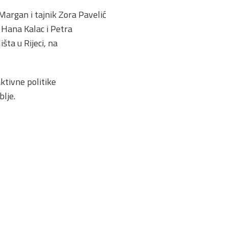
argan i tajnik Zora Pavelić
 Hana Kalac i Petra
šta u Rijeci, na
ktivne politike
lje.