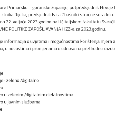
ore Primorsko – goranske županije, potpredsjednik Hrvoje M
rtnika Rijeka, predsjednik Ivica Zbašnik i stručne suradnice
na 22. veljače 2023.godine na Učiteljskom fakultetu Sveučili
IVNE POLITIKE ZAPOŠLJAVANJA HZZ-a za 2023.godinu.
nje informacija o uvjetima i mogućnostima korištenja mjera a
nu, o novostima i promjenama u odnosu na prethodno razdob
je
e- zeleno /digitalno
vo
o u zelenim /digitalnim djelatnostima
vo u javnim službama
je