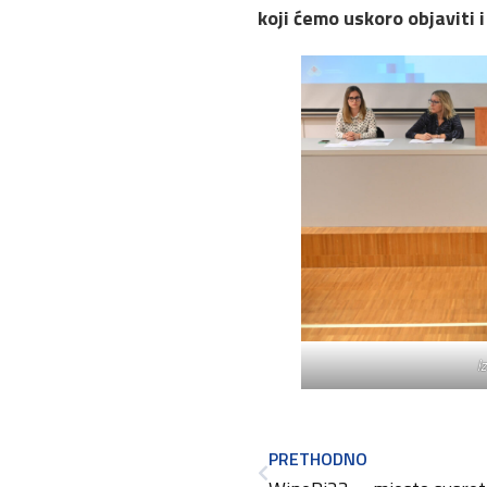
koji ćemo uskoro objaviti
Iz
PRETHODNO