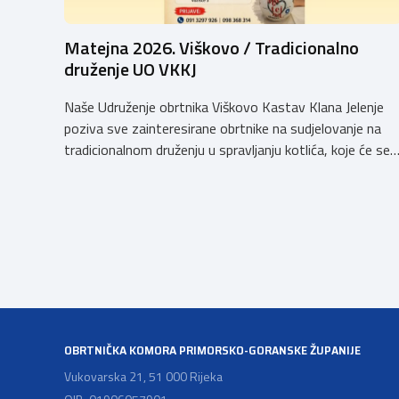
Matejna 2026. Viškovo / Tradicionalno
druženje UO VKKJ
Naše Udruženje obrtnika Viškovo Kastav Klana Jelenje
poziva sve zainteresirane obrtnike na sudjelovanje na
tradicionalnom druženju u spravljanju kotlića, koje će se
održati povodom obilježavanja blagdana Sv. Mateja na
Viškovu, u nedjelju dana 20. rujna 2026. godine
(parkiralište iza zgrade Općine Viškovo, Vozišće
3).Kotizacija iznosi 20,00 EUR po ekipI te uključuje 2 kg
mesa divljači, […]
OBRTNIČKA KOMORA PRIMORSKO-GORANSKE ŽUPANIJE
Vukovarska 21, 51 000 Rijeka