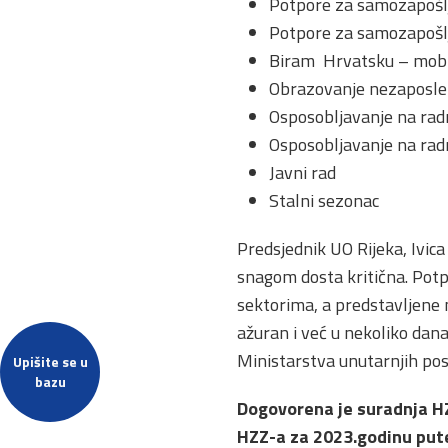
Potpore za samozapošl
Potpore za samozapošlj
Biram Hrvatsku – mobi
Obrazovanje nezaposleni
Osposobljavanje na ra
Osposobljavanje na rad
Javni rad
Stalni sezonac
Predsjednik UO Rijeka, Ivica
snagom dosta kritična. Pot
sektorima, a predstavljene 
ažuran i već u nekoliko dana
Ministarstva unutarnjih pos
Upišite se u
bazu
Dogovorena je suradnja HZ
HZZ-a za 2023.godinu pute