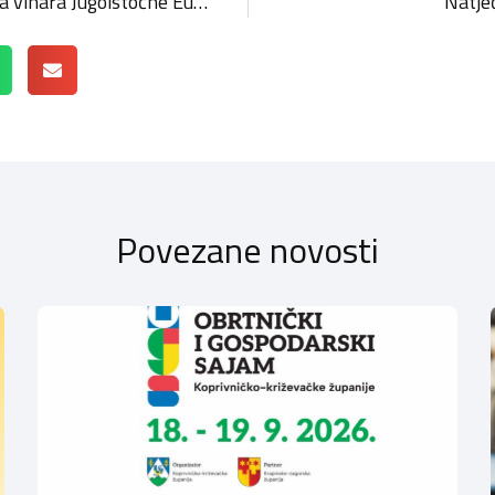
WineRi23. – mjesto susreta vinara Jugoistočne Europe sa publikom i profesionalcima s Kvarnera
Natje
Povezane novosti