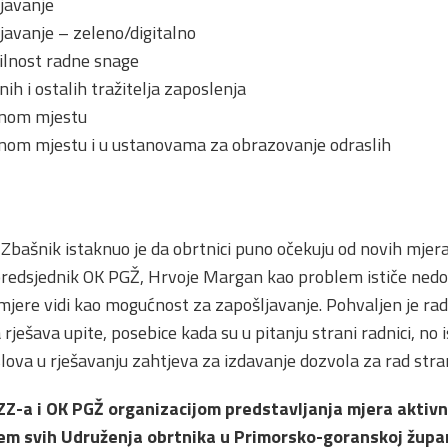
javanje
avanje – zeleno/digitalno
lnost radne snage
h i ostalih tražitelja zaposlenja
dnom mjestu
nom mjestu i u ustanovama za obrazovanje odraslih
 Zbašnik istaknuo je da obrtnici puno očekuju od novih mjera 
predsjednik OK PGŽ, Hrvoje Margan kao problem ističe ned
mjere vidi kao mogućnost za zapošljavanje. Pohvaljen je rad 
 rješava upite, posebice kada su u pitanju strani radnici, no
lova u rješavanju zahtjeva za izdavanje dozvola za rad str
Z-a i OK PGŽ organizacijom predstavljanja mjera aktivn
m svih Udruženja obrtnika u Primorsko-goranskoj župan