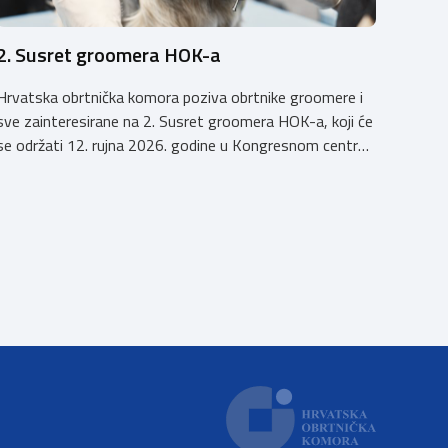
2. Susret groomera HOK-a
Hrvatska obrtnička komora poziva obrtnike groomere i
sve zainteresirane na 2. Susret groomera HOK-a, koji će
se održati 12. rujna 2026. godine u Kongresnom centru
(Gastro Globus) na Zagrebačkom velesajmu. Sudionike
očekuje bogat stručni program s predavanjima
renomiranih domaćih i međunarodnih predavača: U sklopu
programa održat će se i panel rasprava „Profesija
groomera: od edukacije […]