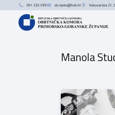
051 325 599
ok.rijeka@hok.hr
Vukovarska 21, 
Manola Stud