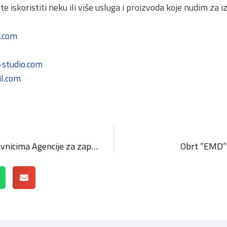
 iskoristiti neku ili više usluga i proizvoda koje nudim za 
.com
studio.com
l.com
Održan sastanak s predstavnicima Agencije za zapošljavanje stranih radnika
Obrt ”EMD”