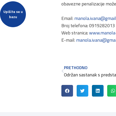
obavezne penalizacije možete
Upišite se u
bazu
Email:
manola.ivana@gmail
Broj telefona: 0919282013
Web stranica:
www.manola-
E-mail:
manola.ivana@gmai
PRETHODNO