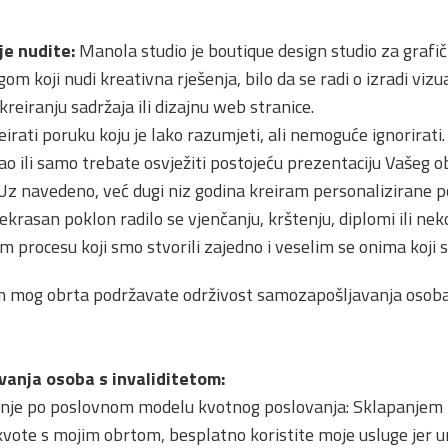
je nudite:
Manola studio je boutique design studio za grafički
om koji nudi kreativna rješenja, bilo da se radi o izradi vizu
reiranju sadržaja ili dizajnu web stranice.
reirati poruku koju je lako razumjeti, ali nemoguće ignorirati. 
o ili samo trebate osvježiti postojeću prezentaciju Vašeg o
 Uz navedeno, već dugi niz godina kreiram personalizirane po
ekrasan poklon radilo se vjenčanju, krštenju, diplomi ili nek
procesu koji smo stvorili zajedno i veselim se onima koji sl
 mog obrta podržavate održivost samozapošljavanja osoba 
anja osoba s invaliditetom:
dnje po poslovnom modelu kvotnog poslovanja: Sklapanjem
vote s mojim obrtom, besplatno koristite moje usluge jer u