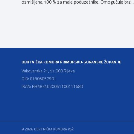
osmišljena 100 % za male poduzetnike. Omogućuje brzi
pregled poslovanja, bez skrivenih troškova. U svakom
trenutku korisnik zna na čemu je, a račune, ponude,
otpremnice i putne naloge moći će izdavati samostalno
— i doslovno “na putu do parkinga”. […]
OBRTNIČKA KOMORA PRIMORSKO-GORANSKE ŽUPANIJE
Vukovarska 21, 51 000 Rijeka
OIB: 01906057901
IBAN: HR5824020061100111680
© 2026 OBRTNIČKA KOMORA PGŽ