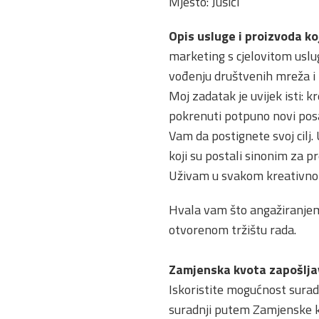
Mjesto: Jušići
Opis usluge i proizvoda ko
marketing s cjelovitom uslug
vođenju društvenih mreža i k
Moj zadatak je uvijek isti: k
pokrenuti potpuno novi posa
Vam da postignete svoj cilj.
koji su postali sinonim za pr
Uživam u svakom kreativnom 
Hvala vam što angažiranjem
otvorenom tržištu rada.
Zamjenska kvota zapošljav
Iskoristite mogućnost sura
suradnji putem Zamjenske k