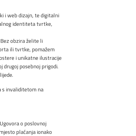
 i web dizajn, te digitalni
alnog identiteta tvrtke,
Bez obzira želite li
brta ili tvrtke, pomažem
stere i unikatne ilustracije
oj drugoj posebnoj prigodi.
ijede.
s invaliditetom na
 Ugovora o poslovnoj
mjesto plaćanja ionako