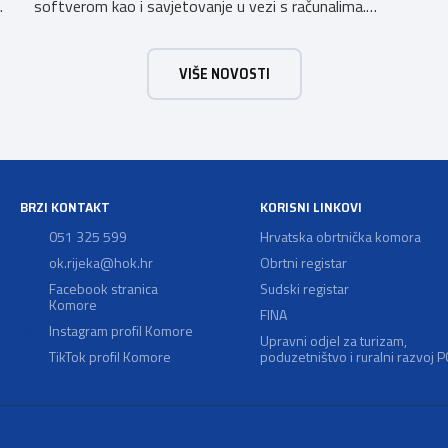
softverom kao i savjetovanje u vezi s računalima.
Kontakt: e-mail:
drazen@konami-computers.hr
mob.:
091 7638424
VIŠE NOVOSTI
BRZI KONTAKT
KORISNI LINKOVI
051 325 599
Hrvatska obrtnička komora
ok.rijeka@hok.hr
Obrtni registar
Facebook stranica
Sudski registar
Komore
FINA
Instagram profil Komore
Upravni odjel za turizam,
TikTok profil Komore
poduzetništvo i ruralni razvoj 