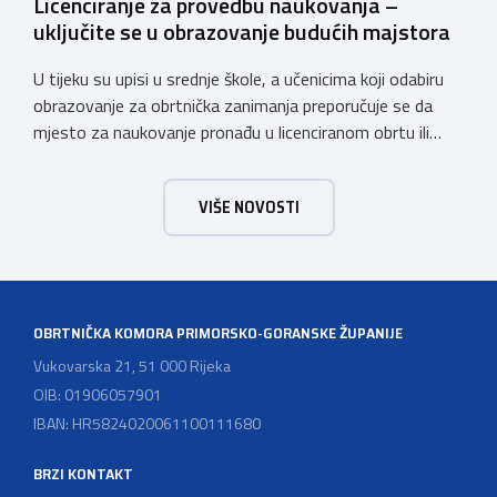
Licenciranje za provedbu naukovanja –
uključite se u obrazovanje budućih majstora
U tijeku su upisi u srednje škole, a učenicima koji odabiru
obrazovanje za obrtnička zanimanja preporučuje se da
mjesto za naukovanje pronađu u licenciranom obrtu ili
pravnoj osobi. Hrvatska obrtnička komora poziva obrtnike
koji još nemaju licenciju da pokrenu postupak
VIŠE NOVOSTI
licenciranja kako bi budućim učenicima omogućili
kvalitetno i sigurno stjecanje praktičnih znanja, a
istodobno ulagali u razvoj […]
OBRTNIČKA KOMORA PRIMORSKO-GORANSKE ŽUPANIJE
Vukovarska 21, 51 000 Rijeka
OIB: 01906057901
IBAN: HR5824020061100111680
BRZI KONTAKT