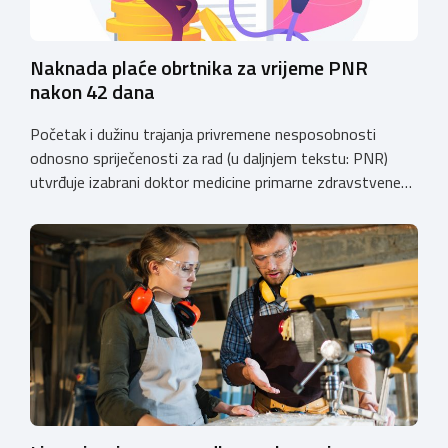
Naknada plaće obrtnika za vrijeme PNR
nakon 42 dana
Početak i dužinu trajanja privremene nesposobnosti
odnosno spriječenosti za rad (u daljnjem tekstu: PNR)
utvrđuje izabrani doktor medicine primarne zdravstvene
zaštite (izabrani doktor obiteljske (opće) medicine i
zdravstvene zaštite žena). Razdoblje PNR za koje
osiguraniku pripada pravo na naknadu plaće u skladu sa
Zakonom o obveznom zdravstvenom osiguranju
(“Narodne novine”, broj: 80/13, 137/13, 98/19, 33/23,
105/25, […]