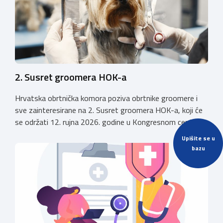
2. Susret groomera HOK-a
Hrvatska obrtnička komora poziva obrtnike groomere i
sve zainteresirane na 2. Susret groomera HOK-a, koji će
se održati 12. rujna 2026. godine u Kongresnom centru
(Gastro Globus) na Zagrebačkom velesajmu. Sudionike
Upišite se u
očekuje bogat stručni program s predavanjima
bazu
renomiranih domaćih i međunarodnih predavača: U sklopu
programa održat će se i panel rasprava „Profesija
groomera: od edukacije […]