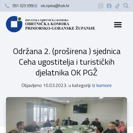
051 325 599
ok.rijeka@hok.hr
Održana 2. (proširena ) sjednica
Ceha ugostitelja i turističkih
djelatnika OK PGŽ
Objavljeno
10.03.2023.
u kategoriji
Iz komore