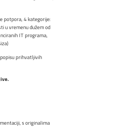
je potpora, 4 kategorije:
isti u vremenu dužem od
icenciranih IT programa,
iza)
popisu prihvatljivih
jive.
mentaciji, s originalima