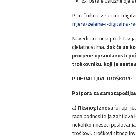
(S) Ostale uslužne djelat
Priručniku o zelenim i digi
mjera/zelena-i-digitalna-r
Navedeni iznosi predstavljaj
djelatnostima,
dok će se k
procjene opravdanosti po
troškovniku, koji je sasta
PRIHVATLJIVI TROŠKOVI:
Potpora za samozapošljav
a)
fiksnog iznosa
(unaprijed
rada podnositelja zahtjeva 
nekoliko mjeseci poslovanja
troškovi, troškovi sitnog in