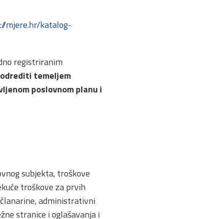
://mjere.hr/katalog-
adno registriranim
 odrediti temeljem
vljenom poslovnom planu i
lovnog subjekta, troškove
ekuće troškove za prvih
članarine, administrativni
žne stranice i oglašavanja i