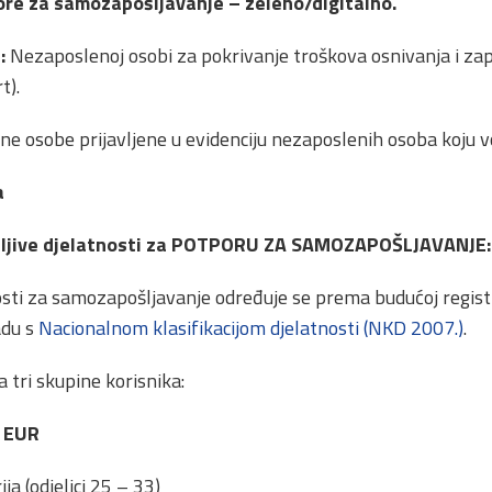
re za samozapošljavanje – zeleno/digitalno.
i:
Nezaposlenoj osobi za pokrivanje troškova osnivanja i za
t).
e osobe prijavljene u evidenciju nezaposlenih osoba koju v
a
vatljive djelatnosti za POTPORU ZA SAMOZAPOŠLJAVANJE:
sti za samozapošljavanje određuje se prema budućoj registr
adu s
Nacionalnom klasifikacijom djelatnosti (NKD 2007.)
.
a tri skupine korisnika:
0 EUR
ja (odjeljci 25 – 33)