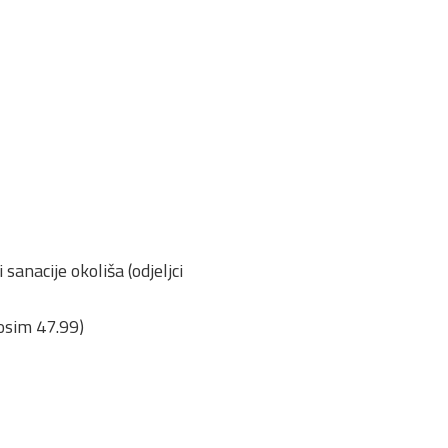
anacije okoliša (odjeljci
 osim 47.99)