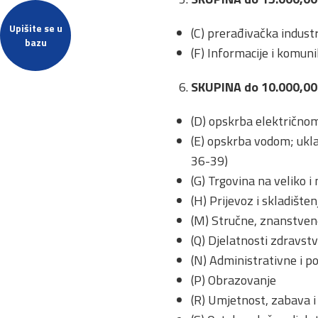
Upišite se u
(C) prerađivačka industri
bazu
(F) Informacije i komuni
SKUPINA do 10.000,0
(D) opskrba električnom
(E) opskrba vodom; ukla
36-39)
(G) Trgovina na veliko i
(H) Prijevoz i skladišten
(M) Stručne, znanstvene 
(Q) Djelatnosti zdravstv
(N) Administrativne i po
(P) Obrazovanje
(R) Umjetnost, zabava i 