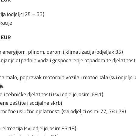
ja (odjeljci 25 – 33)
kacije
0 EUR
 energijom, plinom, parom i klimatizacija (odjeljak 35)
njanje otpadnih voda i gospodarenje otpadom te djelatnosti s
 na malo; popravak motornih vozila i motocikala (svi odjeljci
je
i tehničke djelatnosti (svi odjeljci osim: 69.1)
ene zaštite i socijalne skrbi
moćne uslužne djelatnosti (svi odjeljci osim: 77, 78 i 79)
rekreacija (svi odjeljci osim 93.19)