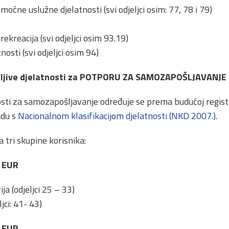
moćne uslužne djelatnosti (svi odjeljci osim: 77, 78 i 79)
rekreacija (svi odjeljci osim 93.19)
nosti (svi odjeljci osim 94)
vatljive djelatnosti za POTPORU ZA SAMOZAPOŠLJAVANJ
sti za samozapošljavanje određuje se prema budućoj registr
adu s
Nacionalnom klasifikacijom djelatnosti (NKD 2007.)
.
a tri skupine korisnika:
0 EUR
ja (odjeljci 25 – 33)
jci: 41- 43)
0 EUR