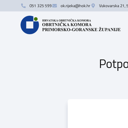
051 325 599
ok.rijeka@hok.hr
Vukovarska 21, 
Potpo