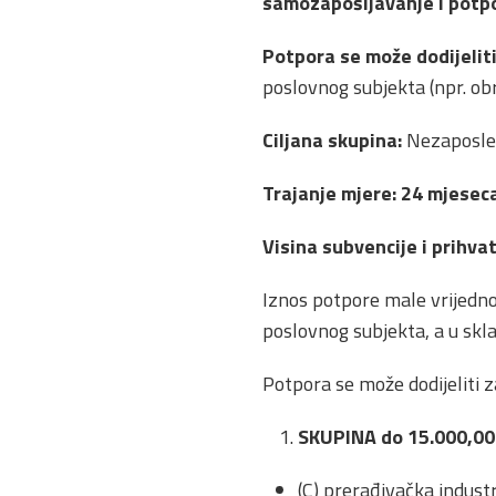
samozapošljavanje i potpo
Potpora se može dodijelit
poslovnog subjekta (npr. obr
Ciljana skupina:
Nezaposlen
Trajanje mjere: 24 mjesec
Visina subvencije i prih
Iznos potpore male vrijedno
poslovnog subjekta, a u skl
Potpora se može dodijeliti z
SKUPINA do 15.000,0
(C) prerađivačka industri