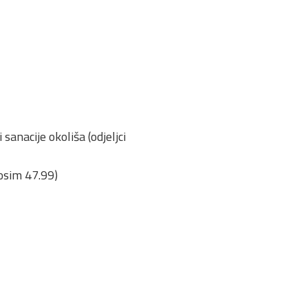
anacije okoliša (odjeljci
 osim 47.99)