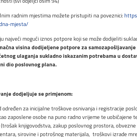
nosti (svi odjeljci osim 94)
talnim radnim mjestima možete pristupiti na poveznici:
https
adna-mjesta/
u najveći mogući iznos potpore koji se može dodijeliti sukl
onačna visina dodijeljene potpore za samozapošljavanje
četnog ulaganja sukladno iskazanim potrebama u dosta
vni dio poslovnog plana.
anje dodjeljuje se primjenom:
 određen za inicijalne troškove osnivanja i registracije pos
kao zaposlene osobe na puno radno vrijeme te uobičajene t
 (trošak knjigovodstva, zakup poslovnog prostora, obvezne 
ventara, sirovine i potrošnog materijala, troškovi izrade mre