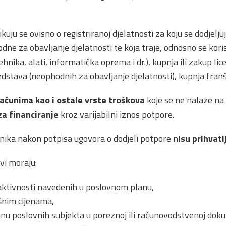
ikuju se ovisno o registriranoj djelatnosti za koju se dodjelju
e za obavljanje djelatnosti te koja traje, odnosno se kor
tehnika, alati, informatička oprema i dr.), kupnja ili zakup l
edstava (neophodnih za obavljanje djelatnosti), kupnja franš
ačunima kao i ostale vrste troškova
koje se ne nalaze na 
za financiranje
kroz varijabilni iznos potpore.
ika nakon potpisa ugovora o dodjeli potpore n
isu prihvatl
vi moraju:
 aktivnosti navedenih u poslovnom planu,
šnim cijenama,
čunu poslovnih subjekta u poreznoj ili računovodstvenoj doku