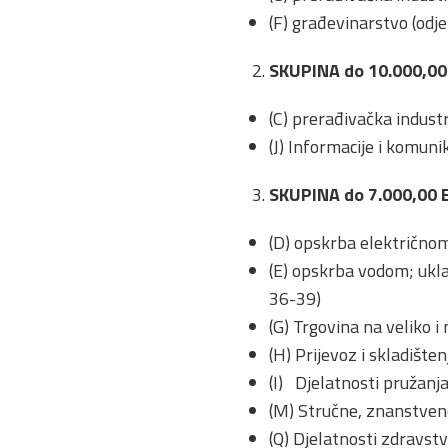
(F) građevinarstvo (odjel
SKUPINA do 10.000,0
(C) prerađivačka industri
(J) Informacije i komuni
SKUPINA do 7.000,00 
(D) opskrba električnom
(E) opskrba vodom; ukla
36-39)
(G) Trgovina na veliko i
(H) Prijevoz i skladišten
(I) Djelatnosti pružanja
(M) Stručne, znanstvene 
(Q) Djelatnosti zdravstv