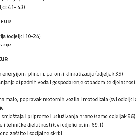
jci: 41- 43)
0 EUR
ja (odjeljci 10-24)
kacije
EUR
 energijom, plinom, parom i klimatizacija (odjeljak 35)
njanje otpadnih voda i gospodarenje otpadom te djelatnosti s
 na malo; popravak motornih vozila i motocikala (svi odjeljci
je
 smještaja i pripreme i usluživanja hrane (samo odjeljak 56)
i tehničke djelatnosti (svi odjeljci osim: 69.1)
ene zaštite i socijalne skrbi