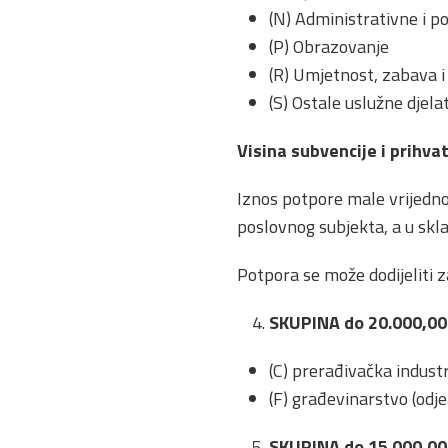
(N) Administrativne i po
(P) Obrazovanje
(R) Umjetnost, zabava i 
(S) Ostale uslužne djelat
Visina subvencije i prih
Iznos potpore male vrijedno
poslovnog subjekta, a u skl
Potpora se može dodijeliti z
SKUPINA do 20.000,0
(C) prerađivačka industri
(F) građevinarstvo (odjel
SKUPINA do 15.000,0