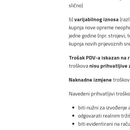
slično)
b)
varijabilnog iznosa
(razl
kupnja nove opreme neophodn
jedne godine (npr. strojevi, 
kupnja novih prijevoznih sr
Trošak PDV-a iskazan na r
troškova
nisu prihvatljive 
Naknadne izmjene
troškovn
Navedeni prihvatljivi troško
biti nužni za izvođenje
odgovarati realnim trži
biti evidentirani na ra