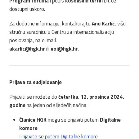
Program foruma
i popis
kosovskih tvrtki
bit će
dostupni uskoro.
Za dodatne informacije, kontaktirajte
Anu Karlić
, višu
stručnu suradnicu u Centru za internacionalizaciju
poslovanja, na e-mail:
akarlic@hgk.hr
ili
eoi@hgk.hr
.
Prijava za sudjelovanje
Prijaviti se možete do
četvrtka, 12. prosinca 2024.
godine
na jedan od sljedećih načina:
Članice HGK
mogu se prijaviti putem
Digitalne
komore
:
Prijavite se putem Digitalne komore