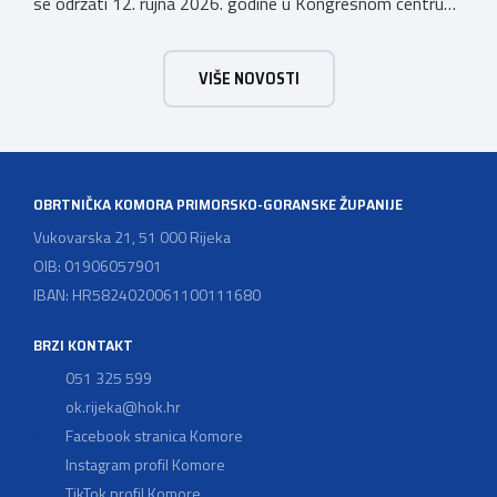
se održati 12. rujna 2026. godine u Kongresnom centru
(Gastro Globus) na Zagrebačkom velesajmu. Sudionike
očekuje bogat stručni program s predavanjima
VIŠE NOVOSTI
renomiranih domaćih i međunarodnih predavača: U sklopu
programa održat će se i panel rasprava „Profesija
groomera: od edukacije […]
OBRTNIČKA KOMORA PRIMORSKO-GORANSKE ŽUPANIJE
Vukovarska 21, 51 000 Rijeka
OIB: 01906057901
IBAN: HR5824020061100111680
BRZI KONTAKT
051 325 599
ok.rijeka@hok.hr
Facebook stranica Komore
Instagram profil Komore
TikTok profil Komore