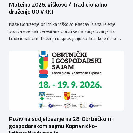
Matejna 2026. Viškovo / Tradicionalno
druženje UO VKKJ
Naše Udruženje obrtnika Viškovo Kastav Klana Jelenje
poziva sve zainteresirane obrtnike na sudjelovanje na
tradicionalnom druženju u spravljanju kotlića, koje će se
održati povodom obilježavanja blagdana Sv. Mateja na
Viškovu, u nedjelju dana 20. rujna 2026. godine
(parkiralište iza zgrade Općine Viškovo, Vozišće
3).Kotizacija iznosi 20,00 EUR po ekipI te uključuje 2 kg
mesa divljači, […]
Poziv na sudjelovanje na 28. Obrtničkom i
gospodarskom sajmu Koprivničko-
križevačke županije