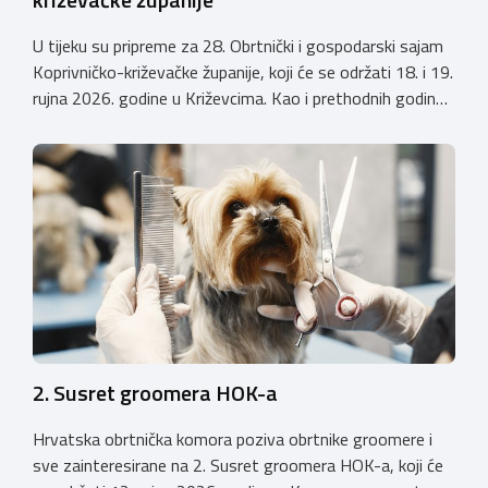
U tijeku su pripreme za 28. Obrtnički i gospodarski sajam
Koprivničko-križevačke županije, koji će se održati 18. i 19.
rujna 2026. godine u Križevcima. Kao i prethodnih godina,
sajam će okupiti veliki broj obrtnika iz svih krajeva
Hrvatske te predstaviti raznolikost i kvalitetu hrvatskog
obrtništva. Uz bogatu izlagačku ponudu i ove godine
priprema se raznovrstan […]
2. Susret groomera HOK-a
Hrvatska obrtnička komora poziva obrtnike groomere i
sve zainteresirane na 2. Susret groomera HOK-a, koji će