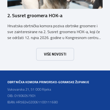
2. Susret groomera HOK-a
Hrvatska obrtnička komora poziva obrtnike groomere i
sve zainteresirane na 2. Susret groomera HOK-a, koji će
se održati 12. rujna 2026. godine u Kongresnom centru
(Gastro Globus) na Zagrebačkom velesajmu. Sudionike
očekuje bogat stručni program s predavanjima
VIŠE NOVOSTI
renomiranih domaćih i međunarodnih predavača: U sklopu
programa održat će se i panel rasprava „Profesija
groomera: od edukacije […]
OBRTNIČKA KOMORA PRIMORSKO-GORANSKE ŽUPANIJE
Vukovarska 21, 51 000 Rijeka
OIB: 01906057901
IBAN: HR5824020061100111680