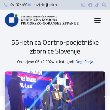
051 325 599
ok.rijeka@hok.hr
55-letnica Obrtno-podjetniške
zbornice Slovenije
Objavljeno
06.12.2024.
u kategoriji
Događanja