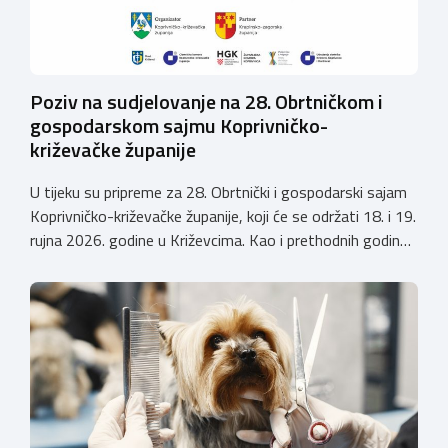
Poziv na sudjelovanje na 28. Obrtničkom i
gospodarskom sajmu Koprivničko-
križevačke županije
U tijeku su pripreme za 28. Obrtnički i gospodarski sajam
Koprivničko-križevačke županije, koji će se održati 18. i 19.
rujna 2026. godine u Križevcima. Kao i prethodnih godina,
sajam će okupiti veliki broj obrtnika iz svih krajeva
Hrvatske te predstaviti raznolikost i kvalitetu hrvatskog
obrtništva. Uz bogatu izlagačku ponudu i ove godine
priprema se raznovrstan […]