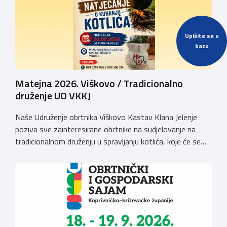
Upišite se u
bazu
Matejna 2026. Viškovo / Tradicionalno
druženje UO VKKJ
Naše Udruženje obrtnika Viškovo Kastav Klana Jelenje
poziva sve zainteresirane obrtnike na sudjelovanje na
tradicionalnom druženju u spravljanju kotlića, koje će se
održati povodom obilježavanja blagdana Sv. Mateja na
Viškovu, u nedjelju dana 20. rujna 2026. godine
(parkiralište iza zgrade Općine Viškovo, Vozišće
3).Kotizacija iznosi 20,00 EUR po ekipI te uključuje 2 kg
mesa divljači, […]