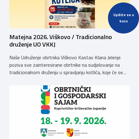
Upišite se u
bazu
Matejna 2026. Viškovo / Tradicionalno
druženje UO VKKJ
Naše Udruženje obrtnika Viškovo Kastav Klana Jelenje
poziva sve zainteresirane obrtnike na sudjelovanje na
tradicionalnom druženju u spravljanju kotlića, koje će se
održati povodom obilježavanja blagdana Sv. Mateja na
Viškovu, u nedjelju dana 20. rujna 2026. godine
(parkiralište iza zgrade Općine Viškovo, Vozišće
3).Kotizacija iznosi 20,00 EUR po ekipI te uključuje 2 kg
mesa divljači, […]