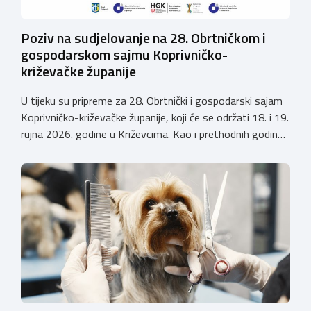
Poziv na sudjelovanje na 28. Obrtničkom i
gospodarskom sajmu Koprivničko-
križevačke županije
U tijeku su pripreme za 28. Obrtnički i gospodarski sajam
Koprivničko-križevačke županije, koji će se održati 18. i 19.
rujna 2026. godine u Križevcima. Kao i prethodnih godina,
sajam će okupiti veliki broj obrtnika iz svih krajeva
Hrvatske te predstaviti raznolikost i kvalitetu hrvatskog
obrtništva. Uz bogatu izlagačku ponudu i ove godine
priprema se raznovrstan […]