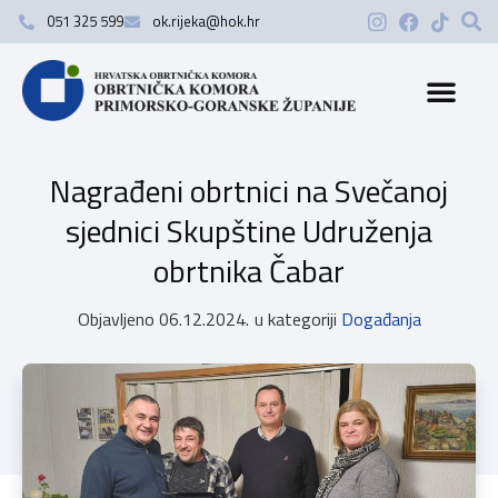
051 325 599
ok.rijeka@hok.hr
Nagrađeni obrtnici na Svečanoj
sjednici Skupštine Udruženja
obrtnika Čabar
Objavljeno
06.12.2024.
u kategoriji
Događanja