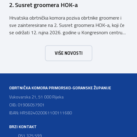
2. Susret groomera HOK-a
Hrvatska obrtnička komora poziva obrtnike groomere i
sve zainteresirane na 2. Susret groomera HOK-a, koji će
se održati 12. rujna 2026. godine u Kongresnom centru
(Gastro Globus) na Zagrebačkom velesajmu. Sudionike
očekuje bogat stručni program s predavanjima
VIŠE NOVOSTI
renomiranih domaćih i međunarodnih predavača: U sklopu
programa održat će se i panel rasprava „Profesija
groomera: od edukacije […]
OBRTNIČKA KOMORA PRIMORSKO-GORANSKE ŽUPANIJE
Vukovarska 21, 51 000 Rijeka
OIB: 01906057901
IBAN: HR5824020061100111680
BRZI KONTAKT
051 325 599