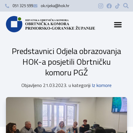
051 325 599
ok.rijeka@hok.hr
Predstavnici Odjela obrazovanja
HOK-a posjetili Obrtničku
komoru PGŽ
Objavljeno
21.03.2023.
u kategoriji
Iz komore