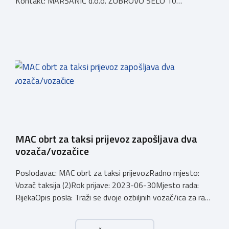
Kontakt: MARŠANIĆ d.o.o. ŽUBROVO SELO 10
51219 Čavle, HR mobitel: 098 251 230
MAC obrt za taksi prijevoz zapošljava dva
vozača/vozačice
Poslodavac: MAC obrt za taksi prijevozRadno mjesto:
Vozač taksija (2)Rok prijave: 2023-06-30Mjesto rada:
RijekaOpis posla: Traži se dvoje ozbiljnih vozač/ica za rad
u smjenama na taksi vozilu. Rad se obavlja preko
Cammeo aplikacije na području Rijeke i Opatije. Za sve