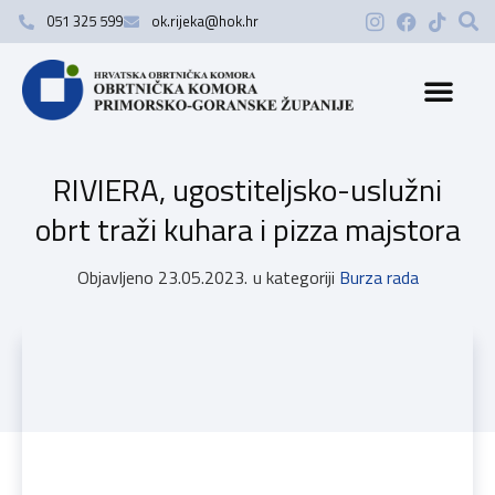
051 325 599
ok.rijeka@hok.hr
RIVIERA, ugostiteljsko-uslužni
obrt traži kuhara i pizza majstora
Objavljeno
23.05.2023.
u kategoriji
Burza rada