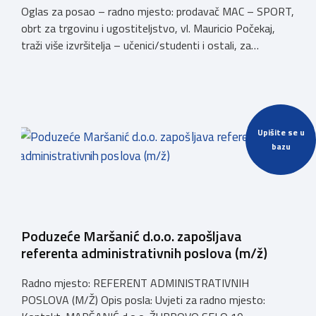
Oglas za posao – radno mjesto: prodavač MAC – SPORT,
obrt za trgovinu i ugostiteljstvo, vl. Mauricio Počekaj,
traži više izvršitelja – učenici/studenti i ostali, za
sezonski rad na plaži Ičići na radnom mjestu prodavača
sportske i opreme za plažu. Razdoblje rada: 28.05.2025. –
15.09.2025. godine Kontakt: 091 225 8610 Mauricio
Počekaj
Upišite se u
bazu
Poduzeće Maršanić d.o.o. zapošljava
referenta administrativnih poslova (m/ž)
Radno mjesto: REFERENT ADMINISTRATIVNIH
POSLOVA (M/Ž) Opis posla: Uvjeti za radno mjesto: