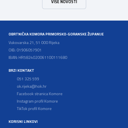
VIŠE NOVOSTI
upite slobodno se obratite na mob. 0953858832
Branimir. Email:
branimirsever@mac.comBroj
telefona:
+385953858832
OBRTNIČKA KOMORA PRIMORSKO-GORANSKE ŽUPANIJE
Vukovarska 21, 51 000 Rijeka
OIB: 01906057901
IBAN: HR5824020061100111680
BRZI KONTAKT
051 325 599
ok.rijeka@hok.hr
Facebook stranica Komore
Instagram profil Komore
TikTok profil Komore
KORISNI LINKOVI