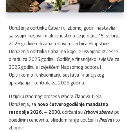
Udruženje obrtnika Čabar i u izbornoj godini nastavlja
sa svojim redovnim aktivnostima te je dana 15. svibnja
2026.godine održana redovna sjednica Skupštine
Udruženja obrtnika Čabar na kojoj je usvojeno Izvješće
o radu za 2025.godinu, Godišnje financijsko izvješće za
2025.godinu s Izvješćem Nadzornog odbora i
Upitnikom o funkcioniranju sustava financijskog
upravljanja i kontrola za 2025.godinu.
U tijeku izbornog procesa izbora članova tijela
Udruženja, za
novo četverogodišnje mandatno
razdoblje 2026. – 2030
. održani su
Izborni zborov
i po
pojedinim cehovima, slijedom ranije upućenih
Poziva
i to
zborovi: