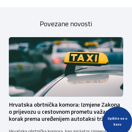
Povezane novosti
Hrvatska obrtnička komora: Izmjene Zakona
o prijevozu u cestovnom prometu važan su
korak prema uređenijem autotaksi tržištu
Upišite se u
bazu
Hrvatska obrtnička komora, kao inicijator izmjena