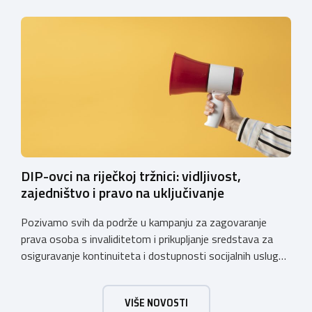
kolovoza 2026.godine. Hrvatska obrtnička komora
zatražila je od Ministarstva zaštite okoliša i zelene
tranzicije službeno tumačenje Uredbe te njen utjecaj na
ugostiteljski sektor. Tumačenje prenosimo u cijelosti: […]
DIP-ovci na riječkoj tržnici: vidljivost,
zajedništvo i pravo na uključivanje
Pozivamo svih da podrže u kampanju za zagovaranje
prava osoba s invaliditetom i prikupljanje sredstava za
osiguravanje kontinuiteta i dostupnosti socijalnih usluga
za osobe s invaliditetom. https://dip.hr/dip-ovci-na-
rijeckoj-trznici-vidljivost-zajednistvo-i-pravo-na-
VIŠE NOVOSTI
ukljucivanje-u-ponedjeljek-18-svibnja-i-cetvrtak-23-