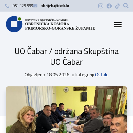
051 325 599
ok.rijeka@hok.hr
UO Čabar / održana Skupština
UO Čabar
Objavljeno
18.05.2026.
u kategoriji
Ostalo