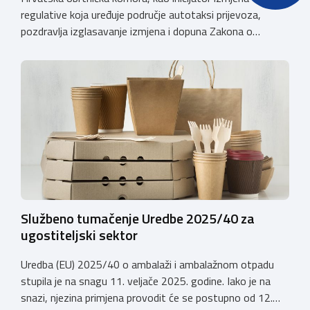
regulative koja uređuje područje autotaksi prijevoza,
pozdravlja izglasavanje izmjena i dopuna Zakona o
prijevozu u cestovnom prometu. Još od 2018. godine
Komora upozorava na sve manjkavosti koje je donijela
potpuna liberalizacija taksi tržišta tako da ove izmjene
predstavljaju važan iskorak prema uređenijem tržištu,
sigurnijem prijevozu putnika i stvaranju pravednijih uvjeta
[…]
Službeno tumačenje Uredbe 2025/40 za
ugostiteljski sektor
Uredba (EU) 2025/40 o ambalaži i ambalažnom otpadu
stupila je na snagu 11. veljače 2025. godine. Iako je na
snazi, njezina primjena provodit će se postupno od 12.