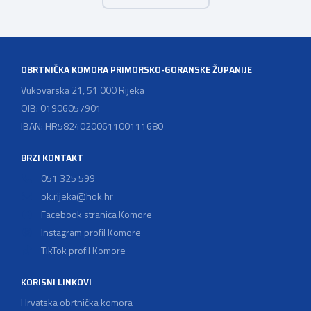
travnja-9-30-12-30h U samom srcu Rijeke, na glavnoj
gradskoj tržnici, DIP-ovci ponovno izlaze među građane –
ne samo kako bi predstavili svoje radove, već kako bi
pokazali da osobe s invaliditetom […]
OBRTNIČKA KOMORA PRIMORSKO-GORANSKE ŽUPANIJE
Vukovarska 21, 51 000 Rijeka
OIB: 01906057901
IBAN: HR5824020061100111680
BRZI KONTAKT
051 325 599
ok.rijeka@hok.hr
Facebook stranica Komore
Instagram profil Komore
TikTok profil Komore
KORISNI LINKOVI
Hrvatska obrtnička komora