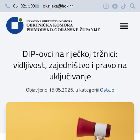
051 325 599
ok.rijeka@hok.hr
DIP-ovci na riječkoj tržnici:
vidljivost, zajedništvo i pravo na
uključivanje
Objavljeno
15.05.2026.
u kategoriji
Ostalo