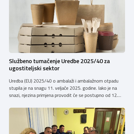
potpuna liberalizacija taksi tržišta tako da ove izmjene
predstavljaju važan iskorak prema uređenijem tržištu,
sigurnijem prijevozu putnika i stvaranju pravednijih uvjeta
[…]
Službeno tumačenje Uredbe 2025/40 za
ugostiteljski sektor
Uredba (EU) 2025/40 o ambalaži i ambalažnom otpadu
stupila je na snagu 11. veljače 2025. godine. Iako je na
snazi, njezina primjena provodit će se postupno od 12.
kolovoza 2026.godine. Hrvatska obrtnička komora
zatražila je od Ministarstva zaštite okoliša i zelene
tranzicije službeno tumačenje Uredbe te njen utjecaj na
ugostiteljski sektor. Tumačenje prenosimo u cijelosti: […]