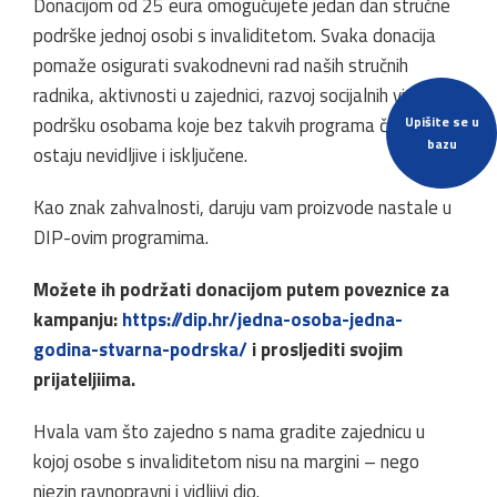
Donacijom od 25 eura omogućujete jedan dan stručne
podrške jednoj osobi s invaliditetom. Svaka donacija
pomaže osigurati svakodnevni rad naših stručnih
radnika, aktivnosti u zajednici, razvoj socijalnih vještina i
Upišite se u
podršku osobama koje bez takvih programa često
bazu
ostaju nevidljive i isključene.
Kao znak zahvalnosti, daruju vam proizvode nastale u
DIP-ovim programima.
Možete ih podržati donacijom putem poveznice za
kampanju:
https://dip.hr/jedna-osoba-jedna-
godina-stvarna-podrska/
i prosljediti svojim
prijateljiima.
Hvala vam što zajedno s nama gradite zajednicu u
kojoj osobe s invaliditetom nisu na margini – nego
njezin ravnopravni i vidljivi dio.