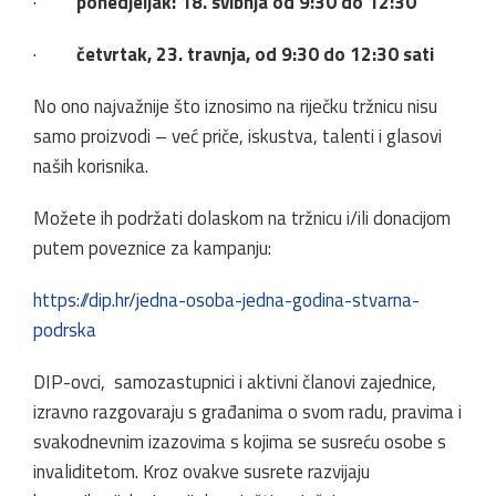
·
ponedjeljak: 18. svibnja od 9:30 do 12:30
·
četvrtak, 23. travnja, od 9:30 do 12:30 sati
No ono najvažnije što iznosimo na riječku tržnicu nisu
samo proizvodi – već priče, iskustva, talenti i glasovi
naših korisnika.
Možete ih podržati dolaskom na tržnicu i/ili donacijom
putem poveznice za kampanju:
https://dip.hr/jedna-osoba-jedna-godina-stvarna-
podrska
DIP-ovci, samozastupnici i aktivni članovi zajednice,
izravno razgovaraju s građanima o svom radu, pravima i
svakodnevnim izazovima s kojima se susreću osobe s
invaliditetom. Kroz ovakve susrete razvijaju