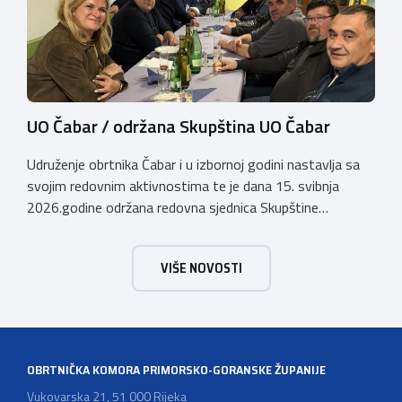
UO Čabar / održana Skupština UO Čabar
Udruženje obrtnika Čabar i u izbornoj godini nastavlja sa
svojim redovnim aktivnostima te je dana 15. svibnja
2026.godine održana redovna sjednica Skupštine
Udruženja obrtnika Čabar na kojoj je usvojeno Izvješće o
radu za 2025.godinu, Godišnje financijsko izvješće za
VIŠE NOVOSTI
2025.godinu s Izvješćem Nadzornog odbora i Upitnikom o
funkcioniranju sustava financijskog upravljanja i kontrola
za 2025.godinu. U […]
OBRTNIČKA KOMORA PRIMORSKO-GORANSKE ŽUPANIJE
Vukovarska 21, 51 000 Rijeka