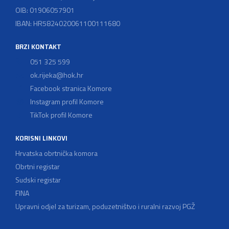
OIB: 01906057901
IBAN: HR5824020061100111680
BRZI KONTAKT
051 325 599
ok.rijeka@hok.hr
Facebook stranica Komore
Instagram profil Komore
TikTok profil Komore
KORISNI LINKOVI
Hrvatska obrtnička komora
Obrtni registar
Sudski registar
FINA
Upravni odjel za turizam, poduzetništvo i ruralni razvoj PGŽ