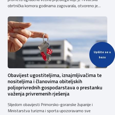
obrtnička komora godinama zagovarala, otvoreno je
javno e-savjetovanje o Nacrtu pravilnika o izmjenama i
dopunama Pravilnika o posebnim uvjetima za vozila
kojima se obavlja javni cestovni prijevoz i prijevoz za
vlastite potrebe. Komora će se i u ovom […]
Upišite se u
bazu
Obavijest ugostiteljima, iznajmljivačima te
nositeljima i članovima obiteljskih
poljoprivrednih gospodarstava o prestanku
važenja privremenih rješenja
Slijedom obavijesti Primorsko-goranske županije i
Ministarstva turizma i sporta upozoravamo sve