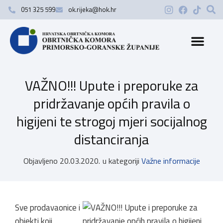
051 325 599
ok.rijeka@hok.hr
VAŽNO!!! Upute i preporuke za
pridržavanje općih pravila o
higijeni te strogoj mjeri socijalnog
distanciranja
Objavljeno
20.03.2020.
u kategoriji
Važne informacije
Sve prodavaonice i
objekti koji