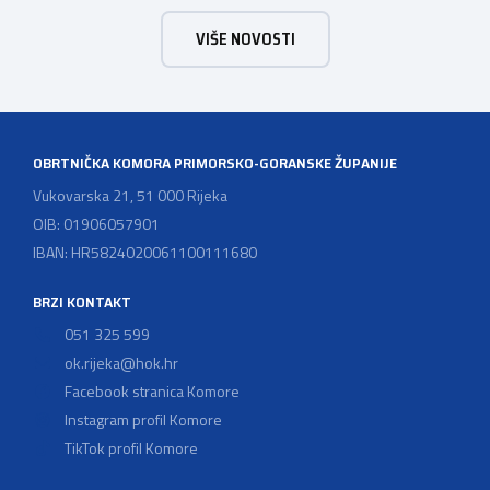
koja sadrže alkohol i energetska pića dužni su uskladiti
VIŠE NOVOSTI
svoje poslovne procese i osigurati tehničko rješenje za
vjerodostojnu provjeru punoljetnosti kupca putem
sustava e-Građani ili putem mobilne […]
OBRTNIČKA KOMORA PRIMORSKO-GORANSKE ŽUPANIJE
Vukovarska 21, 51 000 Rijeka
OIB: 01906057901
IBAN: HR5824020061100111680
BRZI KONTAKT
051 325 599
ok.rijeka@hok.hr
Facebook stranica Komore
Instagram profil Komore
TikTok profil Komore