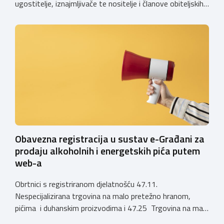
ugostitelje, iznajmljivače te nositelje i članove obiteljskih
poljoprivrednih gospodarstava o prestanku važenja
privremenih rješenja izdanih sukladno Zakonu o
ugostiteljskoj djelatnosti. Ministarstvo podsjeća da se od
1. siječnja 2025. godine više ne mogu podnositi novi
zahtjevi za izdavanje privremenih rješenja, dok već izdana
privremena rješenja […]
Obavezna registracija u sustav e-Građani za
prodaju alkoholnih i energetskih pića putem
web-a
Obrtnici s registriranom djelatnošću 47.11.
Nespecijalizirana trgovina na malo pretežno hranom,
pićima i duhanskim proizvodima i 47.25 Trgovina na malo
pićima, koji putem webshopa prodaju alkoholna pića, pića