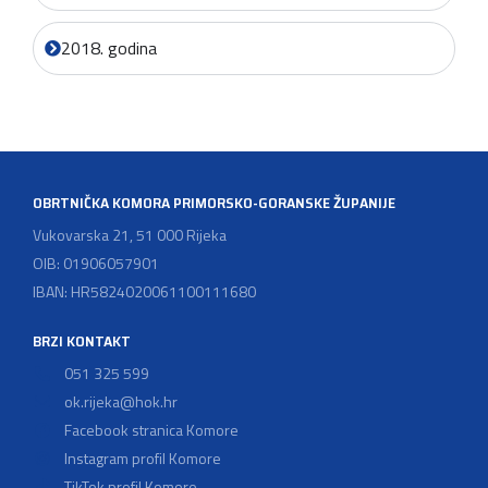
2018. godina
OBRTNIČKA KOMORA PRIMORSKO-GORANSKE ŽUPANIJE
Vukovarska 21, 51 000 Rijeka
OIB: 01906057901
IBAN: HR5824020061100111680
BRZI KONTAKT
051 325 599
ok.rijeka@hok.hr
Facebook stranica Komore
Instagram profil Komore
TikTok profil Komore