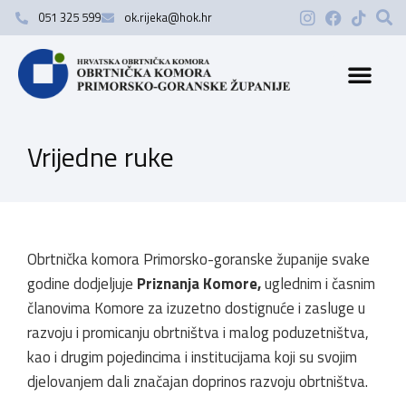
051 325 599
ok.rijeka@hok.hr
Vrijedne ruke
Obrtnička komora Primorsko-goranske županije svake
godine dodjeljuje
Priznanja Komore,
uglednim i časnim
članovima Komore za izuzetno dostignuće i zasluge u
razvoju i promicanju obrtništva i malog poduzetništva,
kao i drugim pojedincima i institucijama koji su svojim
djelovanjem dali značajan doprinos razvoju obrtništva.