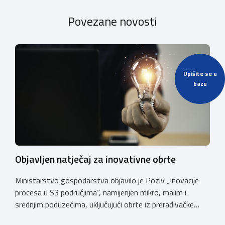
Povezane novosti
Upišite se u
bazu
Objavljen natječaj za inovativne obrte
Ministarstvo gospodarstva objavilo je Poziv „Inovacije
procesa u S3 područjima“, namijenjen mikro, malim i
srednjim poduzećima, uključujući obrte iz prerađivačke
industrije, koji razvijaju inovativne proizvode i žele ih