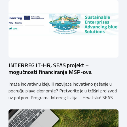
uspješnije plasirati na tržište kroz modernizaciju poslovnih
procesa. Poziv se provodi u okviru PKK 2021. – 2027. Cilj
Poziva je potaknuti uvođenje inovacija procesa i
organizacije poslovanja koje […]
INTERREG IT-HR, SEAS projekt –
mogućnosti financiranja MSP-ova
Imate inovativnu ideju ili razvijate inovativno rješenje u
području plave ekonomije? Pretvorite je u tržišni proizvod
uz potporu Programa Interreg Italija – Hrvatska! SEAS –
Sustainable Enterprises Advancing Blue Solutions Poziv
SEAS – Sustainable Enterprises Advancing Blue Solutions
namijenjen je mikro, malim i srednjim poduzećima iz
Hrvatske i Italije koja žele razviti ili komercijalizirati