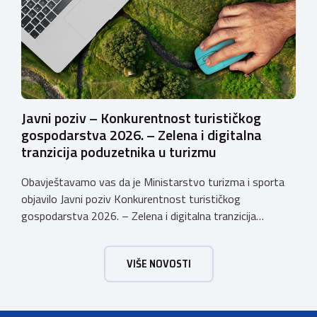
inovativna […]
Javni poziv – Konkurentnost turističkog
gospodarstva 2026. – Zelena i digitalna
tranzicija poduzetnika u turizmu
Obavještavamo vas da je Ministarstvo turizma i sporta
objavilo Javni poziv Konkurentnost turističkog
gospodarstva 2026. – Zelena i digitalna tranzicija
poduzetnika u turizmu za dodjelu bespovratnih potpora
male vrijednosti u ukupnom iznosu od 3.403.640,00 €.
VIŠE NOVOSTI
Program je namijenjen subjektima malog gospodarstva
registriranim za ugostiteljske i/ili turističke djelatnosti,
obiteljskim poljoprivrednim