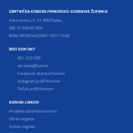
gospodarstvima/poljoprivrednicima koja su registrirana
za pružanje […]
OBRTNIČKA KOMORA PRIMORSKO-GORANSKE ŽUPANIJE
Vukovarska 21, 51 000 Rijeka
OIB: 01906057901
IBAN: HR5824020061100111680
BRZI KONTAKT
051 325 599
ok.rijeka@hok.hr
Facebook stranica Komore
Instagram profil Komore
TikTok profil Komore
KORISNI LINKOVI
Hrvatska obrtnička komora
Obrtni registar
Sudski registar